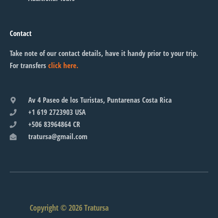
Contact
Take note of our contact details, have it handy prior to your trip.
For transfers
click here.
Av 4 Paseo de los Turistas, Puntarenas Costa Rica
+1 619 2723903 USA
+506 83964864 CR
tratursa@gmail.com
Copyright © 2026 Tratursa