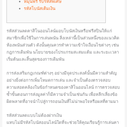
หมุนฟรี รับรหัสพิเศษ
รหัสโบนัสเติมเงิน
รหัสส่วนลดคาสิโนออนไลน์มอบโบนัสเงินหรือฟรีสปินให้แก่
สมาชิกเพื่อใช้ในการเล่นพนัน สิ่งเหล่านี้เป็นส่วนหนึ่งของแนวคิด
ห้องพนันส่วนตัว ดังนั้นคุณควรทำความเข้าใจเงื่อนไขต่างๆ เช่น
กฎการเดิมพัน นโยบายของโปรแกรมสะสมแต้ม และระยะเวลา
เริ่มต้นและสิ้นสุดของการเดิมพัน
การส่งเสริมกฎเกณฑ์ต่างๆ อย่างมีจุดประสงค์นั้นมีความสำคัญ
อย่างยิ่งต่อการเพิ่มโหมดการเล่น และจำเป็นต้องตรวจสอบ
ความสอดคล้องในข้อกำหนดของคาสิโนออนไลน์ การตรวจสอบ
ซ้ำขั้นตอนการส่งมูลค่าก็มีความจำเป็นเช่นกัน เพื่อหลีกเลี่ยงข้อ
ผิดพลาดที่อาจนำไปสู่การถอนเงินที่ไม่น่าพอใจหรือผลที่ตามมา
รหัสส่วนลดแบบไม่ต้องฝากเงิน
แทบไม่มีรหัสโบนัสออนไลน์ใดที่จะช่วยให้คุณเรียนรู้การเล่นคา