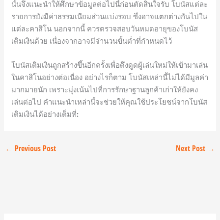
นั้นจึงแนะนำให้ศึกษาข้อมูลต่อไปนี้ก่อนตัดสินใจรับ โบนัสแต่ละ
รายการยังมีค่าธรรมเนียมส่วนแบ่งรอบ ซึ่งอาจแตกต่างกันไปใน
แต่ละคาสิโน นอกจากนี้ ควรตรวจสอบวันหมดอายุของโบนัส
เติมเงินด้วย เนื่องจากอาจมีจำนวนขั้นต่ำที่กำหนดไว้
โบนัสเติมเงินถูกสร้างขึ้นอีกครั้งเพื่อดึงดูดผู้เล่นใหม่ให้เข้ามาเล่น
ในคาสิโนอย่างต่อเนื่อง อย่างไรก็ตาม โบนัสเหล่านี้ไม่ได้มีมูลค่า
มากมายนัก เพราะมุ่งเน้นไปที่การรักษาฐานลูกค้าเก่าให้ยังคง
เล่นต่อไป คำแนะนำเหล่านี้จะช่วยให้คุณใช้ประโยชน์จากโบนัส
เติมเงินได้อย่างเต็มที่:
←
Previous Post
Next Post
→