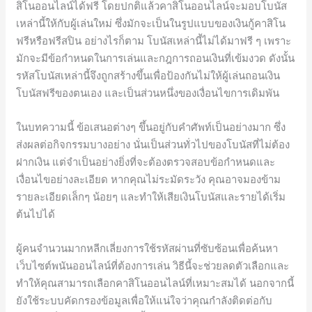
สิโนออนไลน์ได้ฟรี โดยปกติแล้วคาสิโนออนไลน์จะมอบโบนัส
เหล่านี้ให้กับผู้เล่นใหม่ ซึ่งมักจะเป็นในรูปแบบของเงินกู้คาสิโน
ฟรีหรือฟรีสปิน อย่างไรก็ตาม โบนัสเหล่านี้ไม่ได้มาฟรี ๆ เพราะ
มักจะมีข้อกำหนดในการเล่นและกฎการถอนเงินที่เข้มงวด ดังนั้น
รหัสโบนัสเหล่านี้จึงถูกสร้างขึ้นเพื่อป้องกันไม่ให้ผู้เล่นถอนเงิน
โบนัสฟรีของตนเอง และเป็นส่วนหนึ่งของเงื่อนไขการเดิมพัน
ในบทความนี้ ข้อเสนอต่างๆ ขึ้นอยู่กับคำศัพท์เป็นอย่างมาก ซึ่ง
ส่งผลต่อกิจกรรมบางอย่าง นั่นเป็นส่วนทั่วไปของโบนัสที่ไม่ต้อง
ฝากเงิน แต่จำเป็นอย่างยิ่งที่จะต้องตรวจสอบข้อกำหนดและ
เงื่อนไขอย่างละเอียด หากคุณไม่ระมัดระวัง คุณอาจมองข้าม
รายละเอียดเล็กๆ น้อยๆ และทำให้เสียเงินโบนัสและรายได้เริ่ม
ต้นไปได้
ผู้คนจำนวนมากหลีกเลี่ยงการใช้รหัสผ่านที่ซับซ้อนเพื่อค้นหา
เว็บไซต์พนันออนไลน์ที่ต้องการเล่น วิธีนี้จะช่วยลดตัวเลือกและ
ทำให้คุณสามารถเลือกคาสิโนออนไลน์ที่เหมาะสมได้ นอกจากนี้
ยังใช้ระบบคัดกรองข้อมูลเพื่อให้แน่ใจว่าคุณกำลังติดต่อกับ