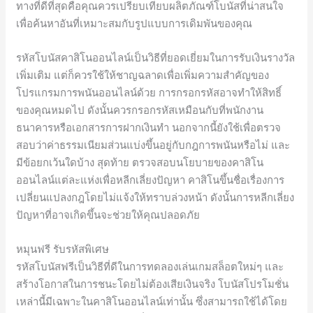
ทางที่ดีที่สุดคือคุณควรเปรียบเทียบผลิตภัณฑ์โบนัสที่น่าสนใจ
เพื่อค้นหาอันที่เหมาะสมกับรูปแบบการเดิมพันของคุณ
รหัสโบนัสคาสิโนออนไลน์เป็นวิธีที่ยอดเยี่ยมในการรับเงินรางวัล
เพิ่มเติม แต่ก็ควรใช้ให้ชาญฉลาดเพื่อเพิ่มความสำคัญของ
โปรแกรมการพนันออนไลน์ด้วย การกรอกรหัสอาจทำให้สิทธิ์
ของคุณหมดไป ดังนั้นควรกรอกรหัสเหมือนกับที่พนักงาน
ธนาคารหรือเอกสารการฝากเงินทำ นอกจากนี้ยังใช้เพื่อตรวจ
สอบว่าค่าธรรมเนียมส่วนแบ่งขึ้นอยู่กับกฎการพนันหรือไม่ และ
มีข้อยกเว้นใดบ้าง สุดท้าย ตรวจสอบนโยบายของคาสิโน
ออนไลน์แต่ละแห่งเพื่อหลีกเลี่ยงปัญหา คาสิโนขึ้นชื่อเรื่องการ
เปลี่ยนแปลงกฎโดยไม่แจ้งให้ทราบล่วงหน้า ดังนั้นการหลีกเลี่ยง
ปัญหาที่อาจเกิดขึ้นจะช่วยให้คุณปลอดภัย
หมุนฟรี รับรหัสพิเศษ
รหัสโบนัสฟรีเป็นวิธีที่ดีในการทดลองเล่นเกมสล็อตใหม่ๆ และ
สร้างโอกาสในการชนะโดยไม่ต้องเสียเงินจริง โบนัสโปรโมชั่น
เหล่านี้มีเฉพาะในคาสิโนออนไลน์เท่านั้น ซึ่งสามารถใช้ได้โดย