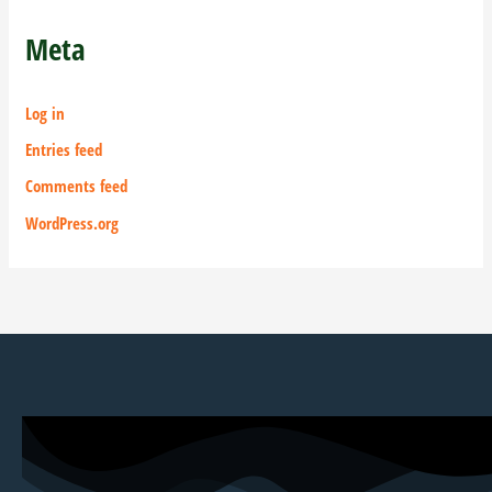
Meta
Log in
Entries feed
Comments feed
WordPress.org