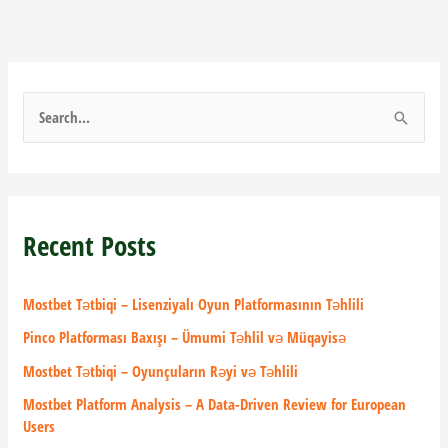
S
e
a
r
Recent Posts
c
h
f
Mostbet Tətbiqi – Lisenziyalı Oyun Platformasının Təhlili
o
Pinco Platforması Baxışı – Ümumi Təhlil və Müqayisə
r
Mostbet Tətbiqi – Oyunçuların Rəyi və Təhlili
:
Mostbet Platform Analysis – A Data-Driven Review for European
Users