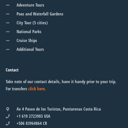
Adventure Tours
Poas and Waterfall Gardens
City Tour (5 cities)
National Parks
Cruise Ships
Additional Tours
Contact
Take note of our contact details, have it handy prior to your trip.
For transfers
click here.
Av 4 Paseo de los Turistas, Puntarenas Costa Rica
+1 619 2723903 USA
+506 83964864 CR