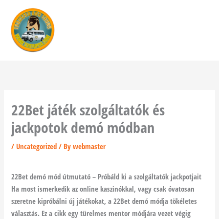
Skip
to
content
22Bet játék szolgáltatók és
jackpotok demó módban
/
Uncategorized
/ By
webmaster
22Bet demó mód útmutató – Próbáld ki a szolgáltatók jackpotjait
Ha most ismerkedik az online kaszinókkal, vagy csak óvatosan
szeretne kipróbálni új játékokat, a 22Bet demó módja tökéletes
választás. Ez a cikk egy türelmes mentor módjára vezet végig