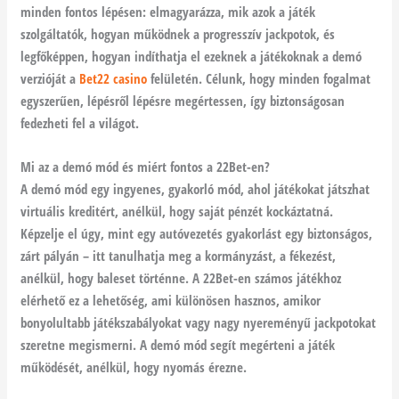
minden fontos lépésen: elmagyarázza, mik azok a játék
szolgáltatók, hogyan működnek a progresszív jackpotok, és
legfőképpen, hogyan indíthatja el ezeknek a játékoknak a demó
verzióját a
Bet22 casino
felületén. Célunk, hogy minden fogalmat
egyszerűen, lépésről lépésre megértessen, így biztonságosan
fedezheti fel a világot.
Mi az a demó mód és miért fontos a 22Bet-en?
A demó mód egy ingyenes, gyakorló mód, ahol játékokat játszhat
virtuális kreditért, anélkül, hogy saját pénzét kockáztatná.
Képzelje el úgy, mint egy autóvezetés gyakorlást egy biztonságos,
zárt pályán – itt tanulhatja meg a kormányzást, a fékezést,
anélkül, hogy baleset történne. A 22Bet-en számos játékhoz
elérhető ez a lehetőség, ami különösen hasznos, amikor
bonyolultabb játékszabályokat vagy nagy nyereményű jackpotokat
szeretne megismerni. A demó mód segít megérteni a játék
működését, anélkül, hogy nyomás érezne.