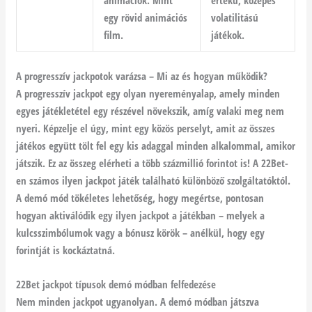
animációk. Mint
értékű, közepes
egy rövid animációs
volatilitású
film.
játékok.
A progresszív jackpotok varázsa – Mi az és hogyan működik?
A progresszív jackpot egy olyan nyereményalap, amely minden
egyes játékletétel egy részével növekszik, amíg valaki meg nem
nyeri. Képzelje el úgy, mint egy közös perselyt, amit az összes
játékos együtt tölt fel egy kis adaggal minden alkalommal, amikor
játszik. Ez az összeg elérheti a több százmillió forintot is! A 22Bet-
en számos ilyen jackpot játék található különböző szolgáltatóktól.
A demó mód tökéletes lehetőség, hogy megértse, pontosan
hogyan aktiválódik egy ilyen jackpot a játékban – melyek a
kulcsszimbólumok vagy a bónusz körök – anélkül, hogy egy
forintját is kockáztatná.
22Bet jackpot típusok demó módban felfedezése
Nem minden jackpot ugyanolyan. A demó módban játszva