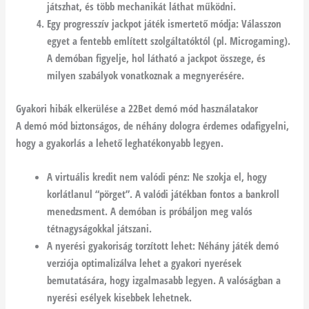
játszhat, és több mechanikát láthat működni.
Egy progresszív jackpot játék ismertető módja:
Válasszon
egyet a fentebb említett szolgáltatóktól (pl. Microgaming).
A demóban figyelje, hol látható a jackpot összege, és
milyen szabályok vonatkoznak a megnyerésére.
Gyakori hibák elkerülése a 22Bet demó mód használatakor
A demó mód biztonságos, de néhány dologra érdemes odafigyelni,
hogy a gyakorlás a lehető leghatékonyabb legyen.
A virtuális kredit nem valódi pénz:
Ne szokja el, hogy
korlátlanul “pörget”. A valódi játékban fontos a bankroll
menedzsment. A demóban is próbáljon meg valós
tétnagyságokkal játszani.
A nyerési gyakoriság torzított lehet:
Néhány játék demó
verziója optimalizálva lehet a gyakori nyerések
bemutatására, hogy izgalmasabb legyen. A valóságban a
nyerési esélyek kisebbek lehetnek.