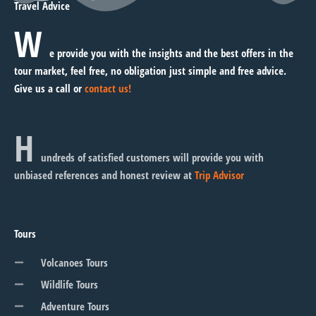
Travel Advice
W
e provide you with the insights and the best offers in the
tour market, feel free, no obligation just simple and free advice.
Give us a call or
contact us!
H
undreds of satisfied customers will provide you with
unbiased references and honest review at
Trip Advisor
Tours
Volcanoes Tours
Wildlife Tours
Adventure Tours