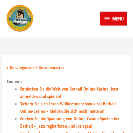
Skip
MENU
to
content
MENU
/
Uncategorized
/ By
webmaster
Contents
Entdecken Sie die Welt von Bethall Online-Casino: Jetzt
anmelden und spielen!
Sichern Sie sich Ihren Willkommensbonus bei Bethall
Online-Casino – Melden Sie sich noch heute an!
Erleben Sie die Spannung von Online-Casino-Spielen bei
Bethall – Jetzt registrieren und loslegen!