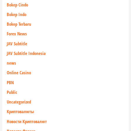
Bokep Cindo
Bokep Indo
Bokep Terbaru
Forex News
JAV Subtitle
JAV Subtitle Indonesia
news
Online Casino
PBN
Public
Uncategorized
Криптовалюты
Новости Криптовалют
Новости Форекс