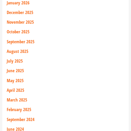
January 2026
December 2025
November 2025
October 2025
September 2025
August 2025
July 2025
June 2025
May 2025
April 2025
March 2025
February 2025
September 2024
June 2024