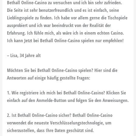
Bethall Online-Casino zu versuchen und ich bin sehr zufrieden.
Die Seite ist sehr benutzerfreundlich und es ist einfach, seine
Lieblingsspiele zu finden. Ich habe vor allem gerne die Tischspiele
ausprobiert und ich war beeindruckt von der Realität der
Erfahrung. Ich fühle mich, als wäre ich in einem echten Casino.
Ich kann Jetzt bei Bethall Online-Casino spielen nur empfehlen!
– Lisa, 34 Jahre alt
Möchten Sie bei Bethall Online-Casino spielen? Hier sind die
Antworten auf einige häufig gestellte Fragen:
1. Wie registriere ich mich bei Bethall Online-Casino? Klicken Sie
einfach auf den Anmelde-Button und folgen Sie den Anweisungen.
2. Ist Bethall Online-Casino sicher? Bethall Online-Casino
verwendet die neueste Verschlüsselungstechnologie, um
sicherzustellen, dass Ihre Daten geschützt sind.