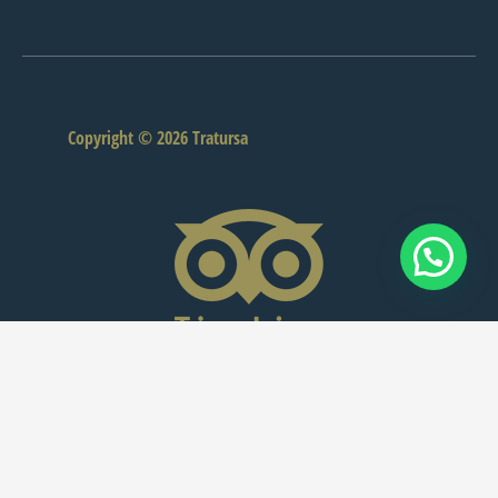
Copyright © 2026 Tratursa