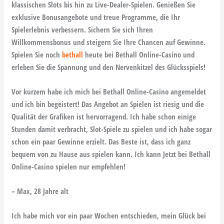
klassischen Slots bis hin zu Live-Dealer-Spielen. Genießen Sie
exklusive Bonusangebote und treue Programme, die Ihr
Spielerlebnis verbessern. Sichern Sie sich Ihren
Willkommensbonus und steigern Sie Ihre Chancen auf Gewinne.
Spielen Sie noch
bethall
heute bei Bethall Online-Casino und
erleben Sie die Spannung und den Nervenkitzel des Glücksspiels!
Vor kurzem habe ich mich bei Bethall Online-Casino angemeldet
und ich bin begeistert! Das Angebot an Spielen ist riesig und die
Qualität der Grafiken ist hervorragend. Ich habe schon einige
Stunden damit verbracht, Slot-Spiele zu spielen und ich habe sogar
schon ein paar Gewinne erzielt. Das Beste ist, dass ich ganz
bequem von zu Hause aus spielen kann. Ich kann Jetzt bei Bethall
Online-Casino spielen nur empfehlen!
– Max, 28 Jahre alt
Ich habe mich vor ein paar Wochen entschieden, mein Glück bei