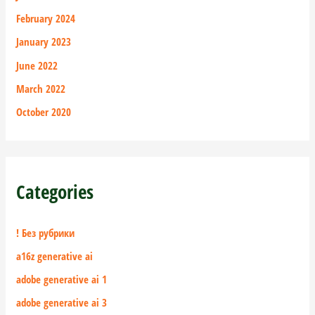
February 2024
January 2023
June 2022
March 2022
October 2020
Categories
! Без рубрики
a16z generative ai
adobe generative ai 1
adobe generative ai 3