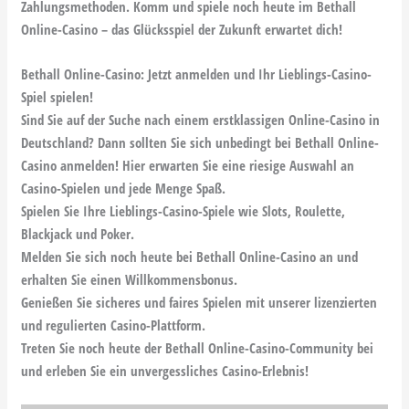
Zahlungsmethoden. Komm und spiele noch heute im Bethall
Online-Casino – das Glücksspiel der Zukunft erwartet dich!
Bethall Online-Casino: Jetzt anmelden und Ihr Lieblings-Casino-
Spiel spielen!
Sind Sie auf der Suche nach einem erstklassigen Online-Casino in
Deutschland? Dann sollten Sie sich unbedingt bei Bethall Online-
Casino anmelden! Hier erwarten Sie eine riesige Auswahl an
Casino-Spielen und jede Menge Spaß.
Spielen Sie Ihre Lieblings-Casino-Spiele wie Slots, Roulette,
Blackjack und Poker.
Melden Sie sich noch heute bei Bethall Online-Casino an und
erhalten Sie einen Willkommensbonus.
Genießen Sie sicheres und faires Spielen mit unserer lizenzierten
und regulierten Casino-Plattform.
Treten Sie noch heute der Bethall Online-Casino-Community bei
und erleben Sie ein unvergessliches Casino-Erlebnis!