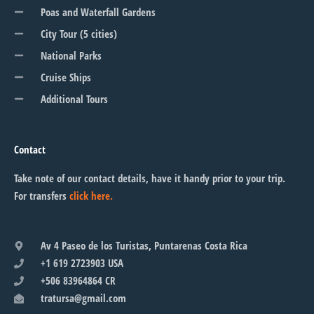
Poas and Waterfall Gardens
City Tour (5 cities)
National Parks
Cruise Ships
Additional Tours
Contact
Take note of our contact details, have it handy prior to your trip.
For transfers
click here.
Av 4 Paseo de los Turistas, Puntarenas Costa Rica
+1 619 2723903 USA
+506 83964864 CR
tratursa@gmail.com