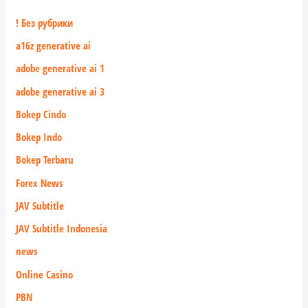
! Без рубрики
a16z generative ai
adobe generative ai 1
adobe generative ai 3
Bokep Cindo
Bokep Indo
Bokep Terbaru
Forex News
JAV Subtitle
JAV Subtitle Indonesia
news
Online Casino
PBN