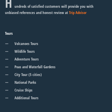
H
undreds of satisfied customers will provide you with
unbiased references and honest review at
Trip Advisor
Tours
Volcanoes Tours
Wildlife Tours
Adventure Tours
Poas and Waterfall Gardens
City Tour (5 cities)
National Parks
Cruise Ships
Additional Tours