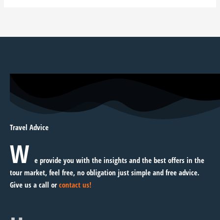
Travel Advice
W
e provide you with the insights and the best offers in the
tour market, feel free, no obligation just simple and free advice.
Give us a call or
contact us!