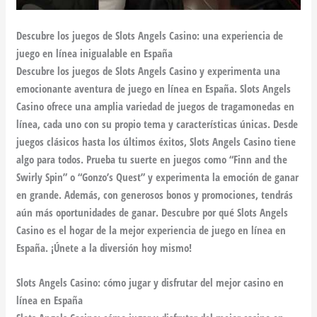
Descubre los juegos de Slots Angels Casino: una experiencia de
juego en línea inigualable en España
Descubre los juegos de Slots Angels Casino y experimenta una
emocionante aventura de juego en línea en España. Slots Angels
Casino ofrece una amplia variedad de juegos de tragamonedas en
línea, cada uno con su propio tema y características únicas. Desde
juegos clásicos hasta los últimos éxitos, Slots Angels Casino tiene
algo para todos. Prueba tu suerte en juegos como “Finn and the
Swirly Spin” o “Gonzo’s Quest” y experimenta la emoción de ganar
en grande. Además, con generosos bonos y promociones, tendrás
aún más oportunidades de ganar. Descubre por qué Slots Angels
Casino es el hogar de la mejor experiencia de juego en línea en
España. ¡Únete a la diversión hoy mismo!
Slots Angels Casino: cómo jugar y disfrutar del mejor casino en
línea en España