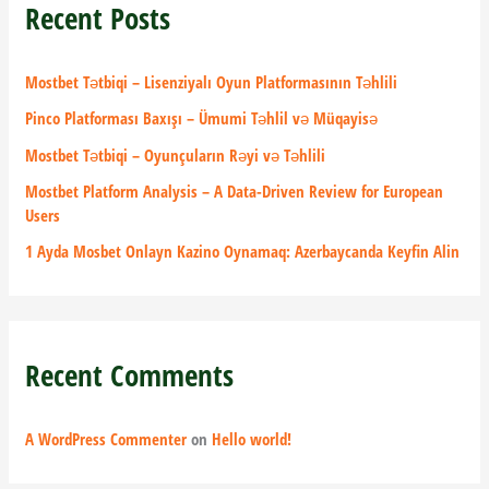
Recent Posts
c
h
f
Mostbet Tətbiqi – Lisenziyalı Oyun Platformasının Təhlili
o
Pinco Platforması Baxışı – Ümumi Təhlil və Müqayisə
r
Mostbet Tətbiqi – Oyunçuların Rəyi və Təhlili
:
Mostbet Platform Analysis – A Data-Driven Review for European
Users
1 Ayda Mosbet Onlayn Kazino Oynamaq: Azerbaycanda Keyfin Alin
Recent Comments
A WordPress Commenter
on
Hello world!