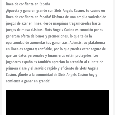
línea de confianza en España
¡Apuesta y gana en grande con Slots Angels Casino, tu casino en
línea de confianza en España! Disfruta de una amplia variedad de
juegos de azar en línea, desde máquinas tragamonedas hasta
juegos de mesa clásicos. Slots Angels Casino es conocido por su
generosa oferta de bonos y promociones, lo que te da la
oportunidad de aumentar tus ganancias. Además, su plataforma
en línea es segura y confiable, por lo que puedes estar seguro de
que tus datos personales y financieros están protegidos. Los
jugadores españoles también aprecian la atención al cliente de
primera clase y el servicio rápido y eficiente de Slots Angels
Casino. ¡Únete a la comunidad de Slots Angels Casino hoy y
comienza a ganar en grande!