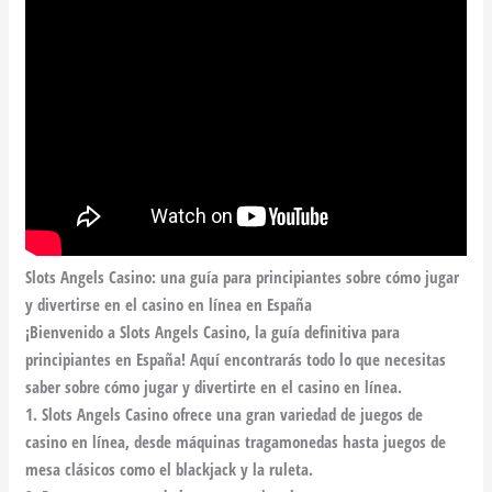
Slots Angels Casino: una guía para principiantes sobre cómo jugar
y divertirse en el casino en línea en España
¡Bienvenido a Slots Angels Casino, la guía definitiva para
principiantes en España! Aquí encontrarás todo lo que necesitas
saber sobre cómo jugar y divertirte en el casino en línea.
1. Slots Angels Casino ofrece una gran variedad de juegos de
casino en línea, desde máquinas tragamonedas hasta juegos de
mesa clásicos como el blackjack y la ruleta.