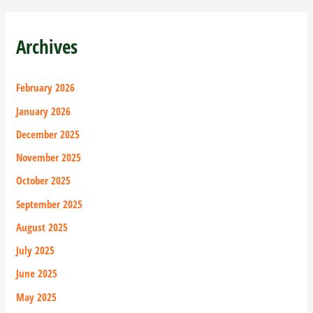
Archives
February 2026
January 2026
December 2025
November 2025
October 2025
September 2025
August 2025
July 2025
June 2025
May 2025