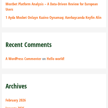
:
Mostbet Platform Analysis – A Data-Driven Review for European
Users
1 Ayda Mosbet Onlayn Kazino Oynamaq: Azerbaycanda Keyfin Alin
Recent Comments
A WordPress Commenter
on
Hello world!
Archives
February 2026