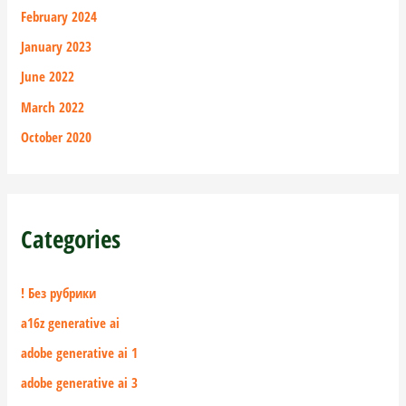
February 2024
January 2023
June 2022
March 2022
October 2020
Categories
! Без рубрики
a16z generative ai
adobe generative ai 1
adobe generative ai 3