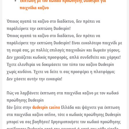
Έκπτωση με τον κωδικό προώθησης Dudespin για
παιχνίδια καζίνο
Όποιος αγαπά τα καζίνο στο διαδίκτυο, δεν πρέπει να
παράλεipeτε την εκπτώση Dudespin!
Όποιος αγαπά τα καζίνο στο διαδίκτυο, δεν πρέπει να
παράλεipeτε την εκπτώση Dudespin! Είναι ευκολότερο παιχνίδι με
τη σειρά σας, με πολλές επιλογές παιχνιδιών και δωρεάν γύρους.
Δεν χρειάζεται κωδικός προσφοράς, απλά συνδεθείτε και χάρηκε!
Έχετε ελευθερία να δοκιμάσετε τον τύπο του καζίνο Dudespin
χωρίς κινδύνο. Έχετε να δείτε τι σας προσφέρει η πλατφόρμα;
Δεν χάσετε αυτήν την ευκαιρία!
Πώς να λαμβάνετε έκπτωση στα παιχνίδια καζίνο με τον κωδικό
προώθησης Dudespin
Εάν ζείτε στην
dudespin casino
Ελλάδα και ψάχνετε για έκπτωση
στα παιχνίδια καζίνο online, τότε ο κωδικός προώθησης Dudespin
μπορεί να σας βοηθήσει! Χρησιμοποιήστε τον κωδικό προώθησης
αντίδρασης Dudespin κατά την εγγραφή ή κατά την κάθε είσοδο