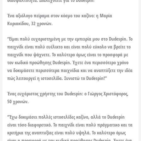
διασφαλτότητα. Διαλεχθείτε για το Dudespin!”
Ένα αξιόλογο πείραμα στον κόσμο του καζίνο: η Μαρία
Κυριακίδου, 32 χρονών.
“Είμαι πολύ ευχαριστημένη με την εμπειρία μου στο Dudespin. Το
παιχνίδι είναι πολύ ευέλικτο και είναι πολύ εύκολο να βρείτε το
παιχνίδι που ψάχνετε. Το καλύτερο όμως είναι το προσφορά με
τον κωδικό προώθησης Dudespin. Έχετε ένα περισσότερο χρόνο
να δοκιμάσετε περισσότερα παιχνίδια και να αναπτύξετε την ιδέα
πώς λειτουργεί η ιστοσελίδα. Συνιστώ το Dudespin!”
Ένας ευχάριστος χρήστης του Dudespin: ο Γιώργος Χριστόφορος,
50 χρονών.
“Έχω δοκιμάσει πολλές ιστοσελίδες καζίνο, αλλά το Dudespin
είναι τόσο διαφορετικό. Το παιχνίδι είναι πολύ πράγματικο και τα
κριτήρια της αναπτυξίας είναι πολύ υψηλά. Το καλύτερο όμως
είναι η προσφορά με τον κωδικό προώθησης Dudespin. Έχετε ένα