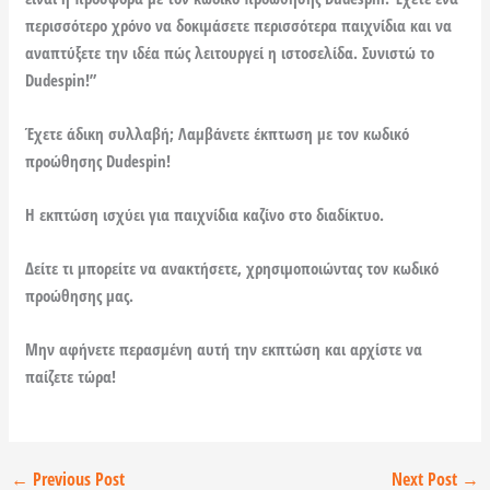
περισσότερο χρόνο να δοκιμάσετε περισσότερα παιχνίδια και να
αναπτύξετε την ιδέα πώς λειτουργεί η ιστοσελίδα. Συνιστώ το
Dudespin!”
Έχετε άδικη συλλαβή; Λαμβάνετε έκπτωση με τον κωδικό
προώθησης Dudespin!
Η εκπτώση ισχύει για παιχνίδια καζίνο στο διαδίκτυο.
Δείτε τι μπορείτε να ανακτήσετε, χρησιμοποιώντας τον κωδικό
προώθησης μας.
Μην αφήνετε περασμένη αυτή την εκπτώση και αρχίστε να
παίζετε τώρα!
←
Previous Post
Next Post
→