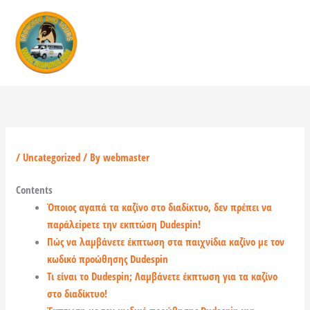
Skip
to
content
/
Uncategorized
/ By
webmaster
Contents
Όποιος αγαπά τα καζίνο στο διαδίκτυο, δεν πρέπει να
παράλεipeτε την εκπτώση Dudespin!
Πώς να λαμβάνετε έκπτωση στα παιχνίδια καζίνο με τον
κωδικό προώθησης Dudespin
Τι είναι το Dudespin; Λαμβάνετε έκπτωση για τα καζίνο
στο διαδίκτυο!