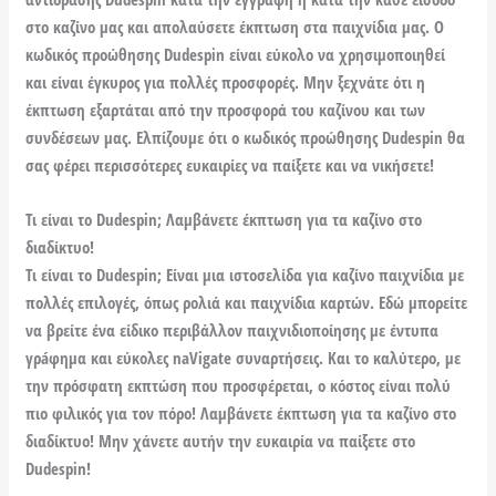
στο καζίνο μας και απολαύσετε έκπτωση στα παιχνίδια μας. Ο
κωδικός προώθησης Dudespin είναι εύκολο να χρησιμοποιηθεί
και είναι έγκυρος για πολλές προσφορές. Μην ξεχνάτε ότι η
έκπτωση εξαρτάται από την προσφορά του καζίνου και των
συνδέσεων μας. Ελπίζουμε ότι ο κωδικός προώθησης Dudespin θα
σας φέρει περισσότερες ευκαιρίες να παίξετε και να νικήσετε!
Τι είναι το Dudespin; Λαμβάνετε έκπτωση για τα καζίνο στο
διαδίκτυο!
Τι είναι το Dudespin; Είναι μια ιστοσελίδα για καζίνο παιχνίδια με
πολλές επιλογές, όπως ρολιά και παιχνίδια καρτών. Εδώ μπορείτε
να βρείτε ένα είδικο περιβάλλον παιχνιδιοποίησης με έντυπα
γρáφημα και εύκολες naVigate συναρτήσεις. Και το καλύτερο, με
την πρόσφατη εκπτώση που προσφέρεται, ο κόστος είναι πολύ
πιο φιλικός για τον πόρο! Λαμβάνετε έκπτωση για τα καζίνο στο
διαδίκτυο! Μην χάνετε αυτήν την ευκαιρία να παίξετε στο
Dudespin!