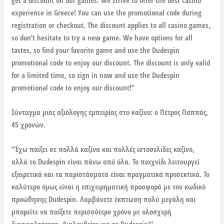
get a discount on our games. We strive to offer the best casino
experience in Greece! You can use the promotional code during
registration or checkout. The discount applies to all casino games,
so don’t hesitate to try a new game. We have options for all
tastes, so find your favorite game and use the Dudespin
promotional code to enjoy our discount. The discount is only valid
for a limited time, so sign in now and use the Dudespin
promotional code to enjoy our discount!”
Σύνταγμα μιας αξιόλογης εμπειρίας στο καζίνο: ο Πέτρος Παππάς,
45 χρονών.
“Έχω παίξει σε πολλά καζίνα και πολλές ιστοσελίδες καζίνο,
αλλά το Dudespin είναι πάνω από όλα. Το παιχνίδι λειτουργεί
εξαιρετικά και τα παριστάσματα είναι πραγματικά προσεκτικά. Το
καλύτερο όμως είναι η επιχειρηματική προσφορά με τον κωδικό
προώθησης Dudespin. Λαμβάνετε έκπτωση πολύ μεγάλη και
μπορείτε να παίξετε περισσότερο χρόνο με ολοσχερή