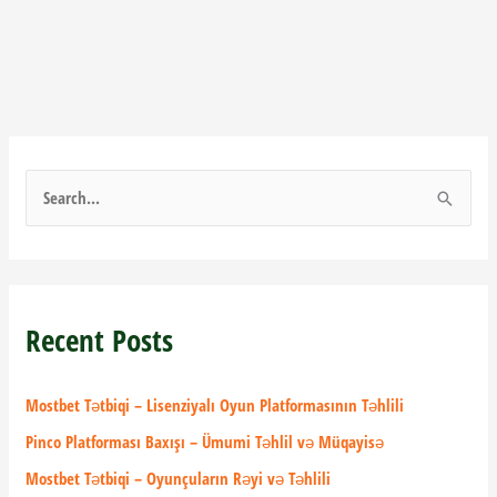
S
e
a
r
Recent Posts
c
h
f
Mostbet Tətbiqi – Lisenziyalı Oyun Platformasının Təhlili
o
Pinco Platforması Baxışı – Ümumi Təhlil və Müqayisə
r
Mostbet Tətbiqi – Oyunçuların Rəyi və Təhlili