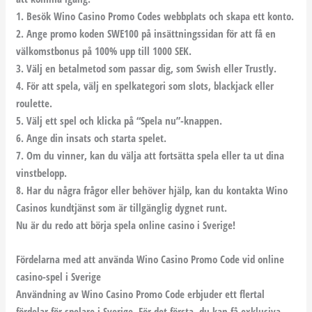
1. Besök Wino Casino Promo Codes webbplats och skapa ett konto.
2. Ange promo koden SWE100 på insättningssidan för att få en
välkomstbonus på 100% upp till 1000 SEK.
3. Välj en betalmetod som passar dig, som Swish eller Trustly.
4. För att spela, välj en spelkategori som slots, blackjack eller
roulette.
5. Välj ett spel och klicka på “Spela nu”-knappen.
6. Ange din insats och starta spelet.
7. Om du vinner, kan du välja att fortsätta spela eller ta ut dina
vinstbelopp.
8. Har du några frågor eller behöver hjälp, kan du kontakta Wino
Casinos kundtjänst som är tillgänglig dygnet runt.
Nu är du redo att börja spela online casino i Sverige!
Fördelarna med att använda Wino Casino Promo Code vid online
casino-spel i Sverige
Användning av Wino Casino Promo Code erbjuder ett flertal
fördelar för spelare i Sverige. För det första, du kan få exklusiva