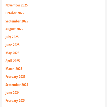
November 2025
October 2025
September 2025
August 2025
July 2025
June 2025
May 2025
April 2025
March 2025
February 2025
September 2024
June 2024
February 2024