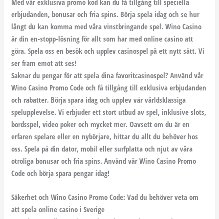
Med vår exklusiva promo kod kan du få tillgång till speciella
erbjudanden, bonusar och fria spins. Börja spela idag och se hur
långt du kan komma med våra vinstbringande spel. Wino Casino
är din en-stopp-lösning för allt som har med online casino att
göra. Spela oss en besök och upplev casinospel på ett nytt sätt. Vi
ser fram emot att ses!
Saknar du pengar för att spela dina favoritcasinospel? Använd vår
Wino Casino Promo Code och få tillgång till exklusiva erbjudanden
och rabatter. Börja spara idag och upplev vår världsklassiga
spelupplevelse. Vi erbjuder ett stort utbud av spel, inklusive slots,
bordsspel, video poker och mycket mer. Oavsett om du är en
erfaren spelare eller en nybörjare, hittar du allt du behöver hos
oss. Spela på din dator, mobil eller surfplatta och njut av våra
otroliga bonusar och fria spins. Använd vår Wino Casino Promo
Code och börja spara pengar idag!
Säkerhet och Wino Casino Promo Code: Vad du behöver veta om
att spela online casino i Sverige