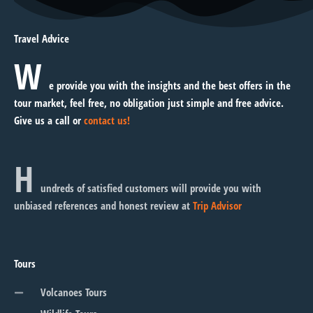
Travel Advice
W
e provide you with the insights and the best offers in the
tour market, feel free, no obligation just simple and free advice.
Give us a call or
contact us!
H
undreds of satisfied customers will provide you with
unbiased references and honest review at
Trip Advisor
Tours
Volcanoes Tours