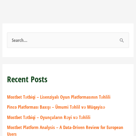
S
e
a
r
Recent Posts
c
h
f
Mostbet Tətbiqi – Lisenziyalı Oyun Platformasının Təhlili
o
Pinco Platforması Baxışı – Ümumi Təhlil və Müqayisə
r
Mostbet Tətbiqi – Oyunçuların Rəyi və Təhlili
:
Mostbet Platform Analysis – A Data-Driven Review for European
Users