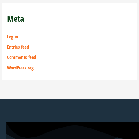
Meta
Log in
Entries feed
Comments feed
WordPress.org