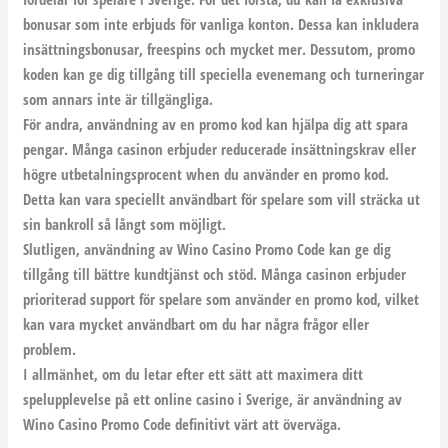
bonusar som inte erbjuds för vanliga konton. Dessa kan inkludera
insättningsbonusar, freespins och mycket mer. Dessutom, promo
koden kan ge dig tillgång till speciella evenemang och turneringar
som annars inte är tillgängliga.
För andra, användning av en promo kod kan hjälpa dig att spara
pengar. Många casinon erbjuder reducerade insättningskrav eller
högre utbetalningsprocent when du använder en promo kod.
Detta kan vara speciellt användbart för spelare som vill sträcka ut
sin bankroll så långt som möjligt.
Slutligen, användning av Wino Casino Promo Code kan ge dig
tillgång till bättre kundtjänst och stöd. Många casinon erbjuder
prioriterad support för spelare som använder en promo kod, vilket
kan vara mycket användbart om du har några frågor eller
problem.
I allmänhet, om du letar efter ett sätt att maximera ditt
spelupplevelse på ett online casino i Sverige, är användning av
Wino Casino Promo Code definitivt värt att överväga.