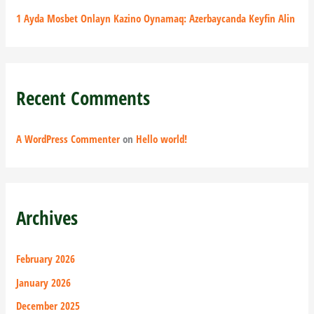
1 Ayda Mosbet Onlayn Kazino Oynamaq: Azerbaycanda Keyfin Alin
Recent Comments
A WordPress Commenter
on
Hello world!
Archives
February 2026
January 2026
December 2025