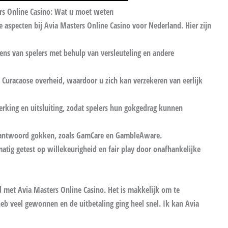
ers Online Casino: Wat u moet weten
ke aspecten bij Avia Masters Online Casino voor Nederland. Hier zijn
ens van spelers met behulp van versleuteling en andere
e Curacaose overheid, waardoor u zich kan verzekeren van eerlijk
erking en uitsluiting, zodat spelers hun gokgedrag kunnen
verantwoord gokken, zoals GamCare en GambleAware.
atig getest op willekeurigheid en fair play door onafhankelijke
d met Avia Masters Online Casino. Het is makkelijk om te
heb veel gewonnen en de uitbetaling ging heel snel. Ik kan Avia