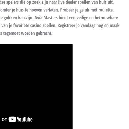
e spelers die op zoek zijn naar live dealer spellen van huis uit.
onder je huis te hoeven verlaten. Probeer je geluk met roulette,
ne gokken kan zijn. Avia Masters biedt een veilige en betrouwbare
van je favoriete casino spellen. Registreer je vandaag nog en maak
ers tegemoet worden gebracht.