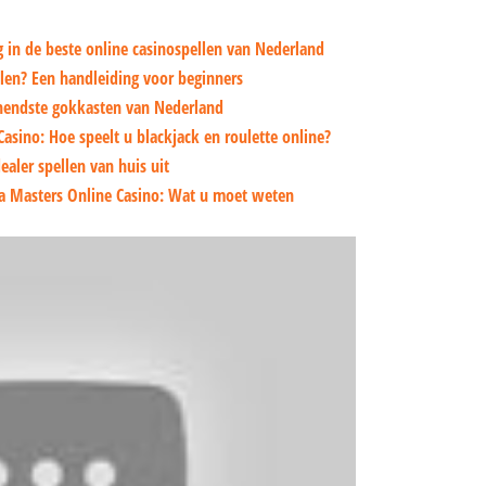
g in de beste online casinospellen van Nederland
llen? Een handleiding voor beginners
nendste gokkasten van Nederland
 Casino: Hoe speelt u blackjack en roulette online?
ealer spellen van huis uit
via Masters Online Casino: Wat u moet weten