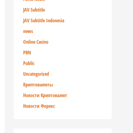
JAV Subtitle
JAV Subtitle Indonesia
news
Online Casino
PBN
Public
Uncategorized
Криптовалюты
Новости Криптовалют
Новости Форекс