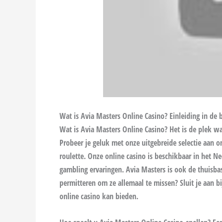
Wat is Avia Masters Online Casino? Einleiding in de 
Wat is Avia Masters Online Casino? Het is de plek w
Probeer je geluk met onze uitgebreide selectie aan onl
roulette. Onze online casino is beschikbaar in het N
gambling ervaringen. Avia Masters is ook de thuisbas
permitteren om ze allemaal te missen? Sluit je aan 
online casino kan bieden.