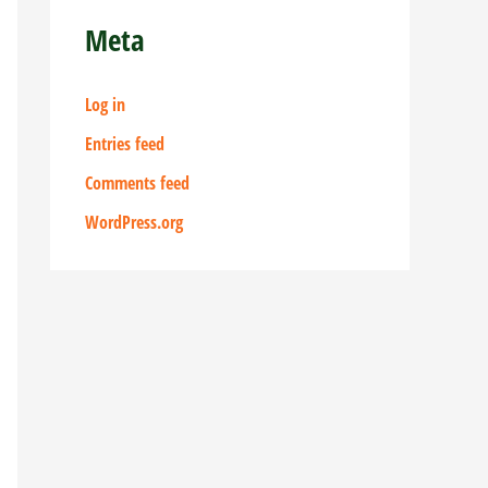
Meta
Log in
Entries feed
Comments feed
WordPress.org