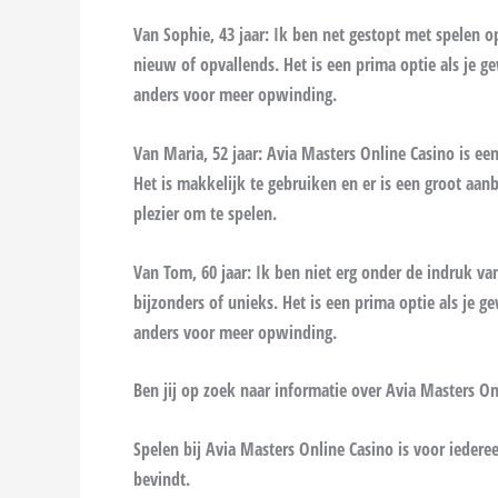
Van Sophie, 43 jaar: Ik ben net gestopt met spelen o
nieuw of opvallends. Het is een prima optie als je g
anders voor meer opwinding.
Van Maria, 52 jaar: Avia Masters Online Casino is ee
Het is makkelijk te gebruiken en er is een groot aa
plezier om te spelen.
Van Tom, 60 jaar: Ik ben niet erg onder de indruk van
bijzonders of unieks. Het is een prima optie als je g
anders voor meer opwinding.
Ben jij op zoek naar informatie over Avia Masters O
Spelen bij Avia Masters Online Casino is voor iedere
bevindt.