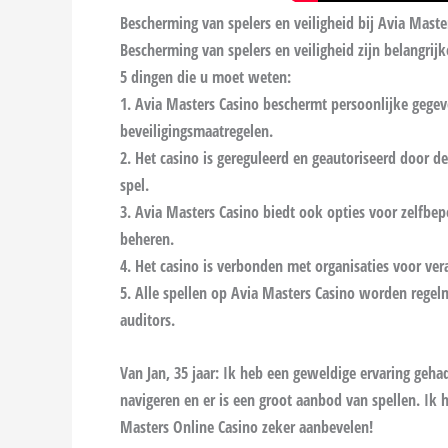
Bescherming van spelers en veiligheid bij Avia Mast
Bescherming van spelers en veiligheid zijn belangrij
5 dingen die u moet weten:
1. Avia Masters Casino beschermt persoonlijke gegev
beveiligingsmaatregelen.
2. Het casino is gereguleerd en geautoriseerd door d
spel.
3. Avia Masters Casino biedt ook opties voor zelfbep
beheren.
4. Het casino is verbonden met organisaties voor 
5. Alle spellen op Avia Masters Casino worden regelm
auditors.
Van Jan, 35 jaar: Ik heb een geweldige ervaring geha
navigeren en er is een groot aanbod van spellen. Ik 
Masters Online Casino zeker aanbevelen!