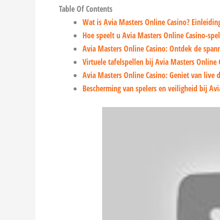
Table Of Contents
Wat is Avia Masters Online Casino? Einleidin
Hoe speelt u Avia Masters Online Casino-spe
Avia Masters Online Casino: Ontdek de span
Virtuele tafelspellen bij Avia Masters Online
Avia Masters Online Casino: Geniet van live d
Bescherming van spelers en veiligheid bij A