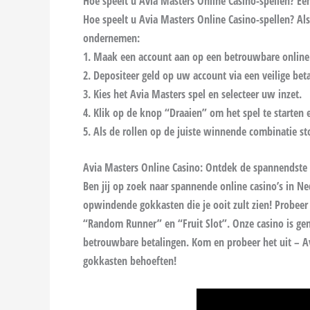
Hoe speelt u Avia Masters Online Casino-spellen? Ee
Hoe speelt u Avia Masters Online Casino-spellen? Al
ondernemen:
1. Maak een account aan op een betrouwbare online 
2. Depositeer geld op uw account via een veilige be
3. Kies het Avia Masters spel en selecteer uw inzet.
4. Klik op de knop “Draaien” om het spel te starten 
5. Als de rollen op de juiste winnende combinatie st
Avia Masters Online Casino: Ontdek de spannendste
Ben jij op zoek naar spannende online casino’s in 
opwindende gokkasten die je ooit zult zien! Probeer
“Random Runner” en “Fruit Slot”. Onze casino is g
betrouwbare betalingen. Kom en probeer het uit – Avi
gokkasten behoeften!