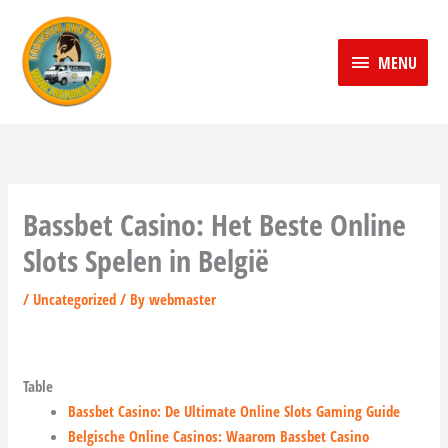
Skip
MENU
to
content
MENU
Bassbet Casino: Het Beste Online
Slots Spelen in België
/
Uncategorized
/ By
webmaster
Table
Bassbet Casino: De Ultimate Online Slots Gaming Guide
Belgische Online Casinos: Waarom Bassbet Casino