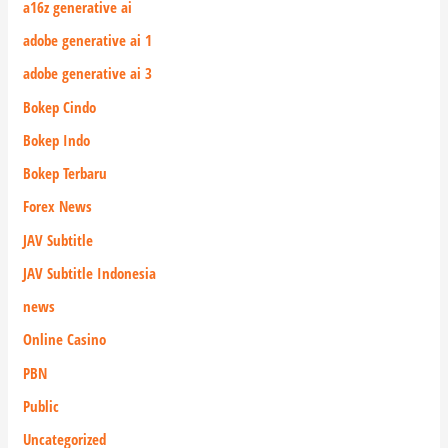
a16z generative ai
adobe generative ai 1
adobe generative ai 3
Bokep Cindo
Bokep Indo
Bokep Terbaru
Forex News
JAV Subtitle
JAV Subtitle Indonesia
news
Online Casino
PBN
Public
Uncategorized