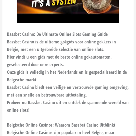
Bassbet Casino: De Ultimate Online Slots Gaming Guide
Bassbet Casino is de ultieme gokgids voor online gokkers in
België, met een uitgebreide selectie van online slots.
Hier vindt u een gids met de beste online gokautomaten,
geselecteerd door onze experts.
Onze gids is volledig in het Nederlands en is gespecialiseerd in de
Belgische markt.
Bassbet Casino biedt een veilige en vertrouwde gaming omgeving,
met een snelle en betrouwbare uitbetaling.
Probeer nu Bassbet Casino uit en ontdek de spannende wereld van
online slots!
Belgische Online Casinos: Waarom Bassbet Casino Uitblinkt
Belgische Online Casinos zijn populair in heel België, maar