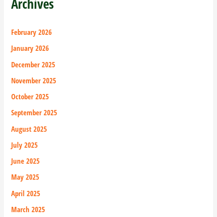
Archives
February 2026
January 2026
December 2025
November 2025
October 2025
September 2025
August 2025
July 2025
June 2025
May 2025
April 2025
March 2025