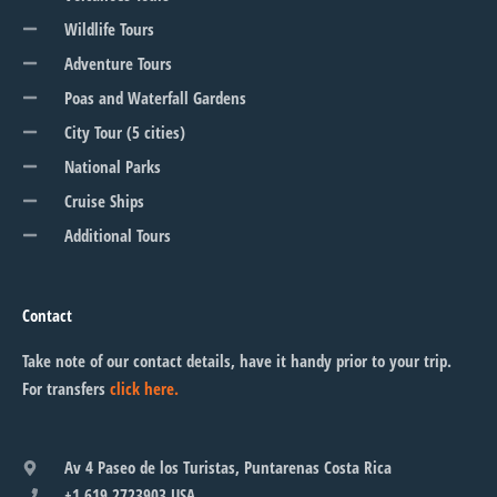
Wildlife Tours
Adventure Tours
Poas and Waterfall Gardens
City Tour (5 cities)
National Parks
Cruise Ships
Additional Tours
Contact
Take note of our contact details, have it handy prior to your trip.
For transfers
click here.
Av 4 Paseo de los Turistas, Puntarenas Costa Rica
+1 619 2723903 USA