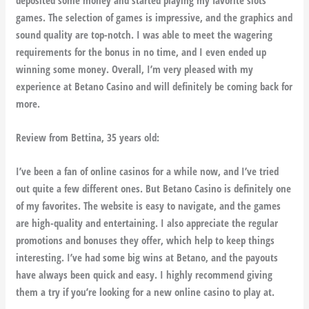
deposited some money and started playing my favorite slots
games. The selection of games is impressive, and the graphics and
sound quality are top-notch. I was able to meet the wagering
requirements for the bonus in no time, and I even ended up
winning some money. Overall, I’m very pleased with my
experience at Betano Casino and will definitely be coming back for
more.
Review from Bettina, 35 years old:
I’ve been a fan of online casinos for a while now, and I’ve tried
out quite a few different ones. But Betano Casino is definitely one
of my favorites. The website is easy to navigate, and the games
are high-quality and entertaining. I also appreciate the regular
promotions and bonuses they offer, which help to keep things
interesting. I’ve had some big wins at Betano, and the payouts
have always been quick and easy. I highly recommend giving
them a try if you’re looking for a new online casino to play at.