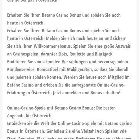
Erhalten Sie Ihren Betano Casino Bonus und spielen Sie noch
heute in Österreich
Erhalten Sie Ihren Betano Casino Bonus und spielen Sie noch
heute in Österreich! Melden Sie sich noch heute an und sichern
Sie sich Ihren Willkommensbonus. Spielen Sie eine große Auswahl
an Casinospielen, darunter Slots, Roulette und Blackjack.
Profitieren Sie von schnellen Auszahlungen und hervorragendem
Kundenservice. Kompatibel mit Mobilgeräten, so dass Sie überall
und jederzeit spielen können. Werden Sie heute noch Mitglied im
Betano Casino und erleben Sie die aufregendste Online-Casino-
Erfahrung in Österreich. Jetzt anmelden und Bonus erhalten!
Online-Casino-Spiele mit Betano Casino Bonus: Die besten
Angebote für Österreich
Entdecken Sie die Welt der Online-Casino-Spiele mit Betano Casino
Bonus in Österreich. Genießen Sie eine Vielzahl von Spielen wie
Slots, Roulette, Blackjack und mehr. Profitieren Sie von exklusiven