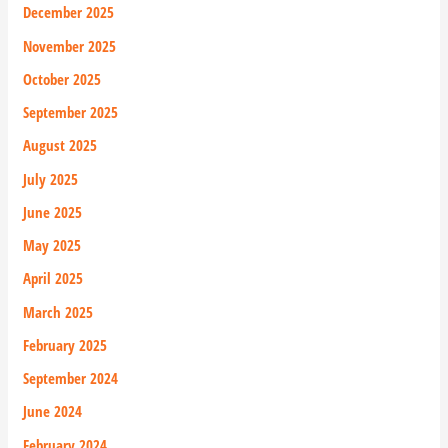
December 2025
November 2025
October 2025
September 2025
August 2025
July 2025
June 2025
May 2025
April 2025
March 2025
February 2025
September 2024
June 2024
February 2024