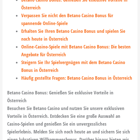
Österreich
Verpassen Sie nicht den Betano Casino Bonus für
spannende Online-Spiele
Erhalten Sie Ihren Betano Casino Bonus und spielen Sie
noch heute in Österreich
Online-Casino-Spiele mit Betano Casino Bonus: Die besten
Angebote für Österreich
Steigern Sie Ihr Spielvergnügen mit dem Betano Casino
Bonus in Österreich
Häufig gestellte Fragen: Betano Casino Bonus in Österreich
Betano Casino Bonus: Genießen Sie exklusive Vorteile in
Österreich
Besuchen Sie Betano Casino und nutzen Sie unsere exklusiven
Vorteile in Österreich. Entdecken Sie eine große Auswahl an
Casino-Spielen und genießen Sie ein unvergessliches
Spielerlebnis. Melden Sie sich noch heute an und sichern Sie sich
einen lukrativen Willkommensbonus. Darüber hinaus bieten wir