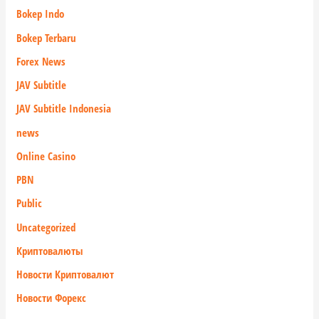
Bokep Indo
Bokep Terbaru
Forex News
JAV Subtitle
JAV Subtitle Indonesia
news
Online Casino
PBN
Public
Uncategorized
Криптовалюты
Новости Криптовалют
Новости Форекс