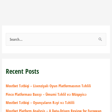
S
e
a
r
Recent Posts
c
h
f
Mostbet Tətbiqi – Lisenziyalı Oyun Platformasının Təhlili
o
Pinco Platforması Baxışı – Ümumi Təhlil və Müqayisə
r
Mostbet Tətbiqi – Oyunçuların Rəyi və Təhlili
:
Mostbet Platform Analysis – A Data-Driven Review for European