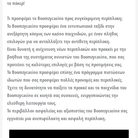
το πόκερ!
Τι προσφέρει το Boomzycasino προς συγκέκριμενη περίπλοκη;
Το Boomzycasino προσφέρει ένα εντυπωσιακό ταξίδι στην
ανεξάρτητη κόσμος των κazino παιχνιδιών, με έναν πλήθος
επιλογών για να ανταλλάξετε την αντίθετη περίπλοκη.
Είναι δυνατή η ανίχνευση νέων περιπλοκών και προκκέι με την
βοήθεια της συστήματος συνιστών του Boomzycasino, που σας
προτείνει τις καλύτερες επιλογές με βάση τις προτιμήσεις σας.
Το Boomzycasino προσφέρει επίσης ένα πρόγραμμα πιστώσεων
ιδιωτών που σας προσφέρει πολλές προνομές και περιπλοκές.
Έχετε τη δυνατότητα να παίξετε τα προκκέ και τα παιχνίδια του
Boomzycasino σε κινητά σας συσκευές, ενεργοποιώντας την
ελεύθερη λειτουργία τους.
Το περιβάλλον ασφαλείας και αξιοπιστίας του Boomzycasino σας
εγγυάται μια ανεπιφύλακτη και ασφαλή περίπλοκη.