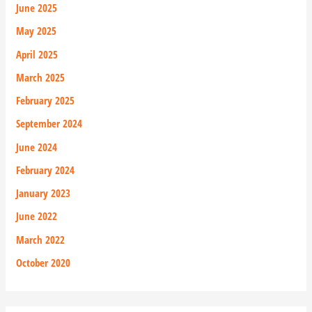
June 2025
May 2025
April 2025
March 2025
February 2025
September 2024
June 2024
February 2024
January 2023
June 2022
March 2022
October 2020