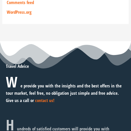
Comments feed
WordPress.org
Travel Advice
W
e provide you with the insights and the best offers in the
tour market, feel free, no obligation just simple and free advice.
Give us a call or
contact us!
H
undreds of satisfied customers will provide you with