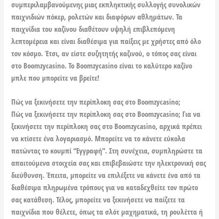
συμπεριλαμβανούμενης μιας εκπληκτικής συλλογής συνολικών
παιχνιδιών πόκερ, ρολετών και διαφόρων αθλημάτων. Τα
παιχνίδια του καζίνου διαθέτουν υψηλή επιβλεπόμενη
λεπτομέρεια και είναι διαθέσιμα για παίξεις με χρήστες από όλο
τον κόσμο. Έτσι, αν είστε συζητητής καζινού, ο τόπος σας είναι
στο
Boomzycasino
. Το
Boomzycasino
είναι το καλύτερο καζίνο
μπλε που μπορείτε να βρείτε!
Πώς να ξεκινήσετε την περίπλοκη σας στο Boomzycasino;
Πώς να ξεκινήσετε την περίπλοκη σας στο Boomzycasino;
Για να
ξεκινήσετε την περίπλοκη σας στο Boomzycasino, αρχικά πρέπει
να κτίσετε ένα λογαριασμό. Μπορείτε να το κάνετε εύκολα
πατώντας το κουμπί “Εγγραφή”. Στη συνέχεια, συμπληρώστε τα
απαιτούμενα στοιχεία σας και επιβεβαιώστε την ηλεκτρονική σας
διεύθυνση. Έπειτα, μπορείτε να επιλέξετε να κάνετε ένα από τα
διαθέσιμα πληρωμένα τρόπους για να καταδεχθείτε τον πρώτο
σας κατάθεση. Τέλος, μπορείτε να ξεκινήσετε να παίζετε τα
παιχνίδια που θέλετε, όπως τα σλότ μαχηματικά, τη ρουλέττα ή