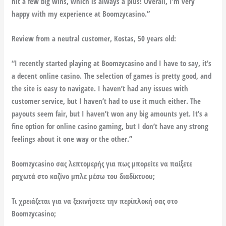
hit a few big wins, which is always a plus! Overall, I’m very
happy with my experience at Boomzycasino.”
Review from a neutral customer, Kostas, 50 years old:
“I recently started playing at Boomzycasino and I have to say, it’s
a decent online casino. The selection of games is pretty good, and
the site is easy to navigate. I haven’t had any issues with
customer service, but I haven’t had to use it much either. The
payouts seem fair, but I haven’t won any big amounts yet. It’s a
fine option for online casino gaming, but I don’t have any strong
feelings about it one way or the other.”
Boomzycasino σας λεπτομερής για πως μπορείτε να παίξετε
ραχωτά στο καζίνο μπλε μέσω του διαδίκτυου;
Τι χρειάζεται για να ξεκινήσετε την περίπλοκή σας στο
Boomzycasino;