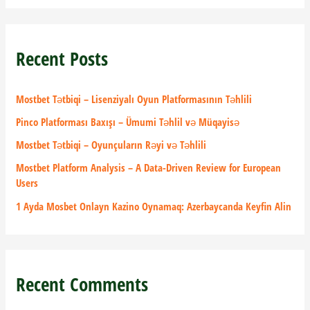
a
r
Recent Posts
c
h
f
Mostbet Tətbiqi – Lisenziyalı Oyun Platformasının Təhlili
o
Pinco Platforması Baxışı – Ümumi Təhlil və Müqayisə
r
Mostbet Tətbiqi – Oyunçuların Rəyi və Təhlili
:
Mostbet Platform Analysis – A Data-Driven Review for European
Users
1 Ayda Mosbet Onlayn Kazino Oynamaq: Azerbaycanda Keyfin Alin
Recent Comments