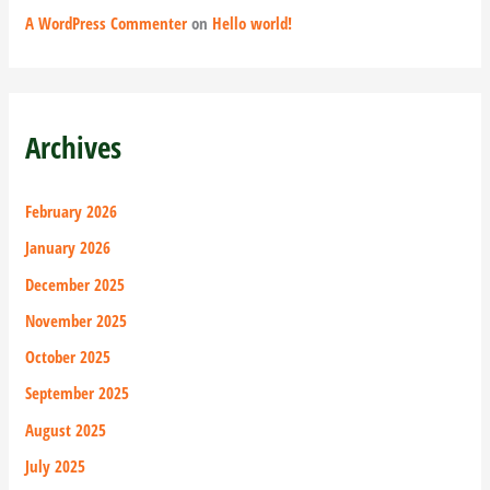
A WordPress Commenter
on
Hello world!
Archives
February 2026
January 2026
December 2025
November 2025
October 2025
September 2025
August 2025
July 2025