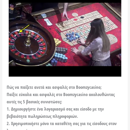
Πώς να παίξετε ανετά και ασφαλές στο Boomzycasino;
Παίξτε εύκολα και ασφαλές στο Boomzycasino ακολουθώντας
αυτές τις 5 βασικές συνιστώσες:
1. Δημιουργήστε ένα λογαριασμό σας και είσοδο με την
βεβαιότητα πωληρώσεως πληροφοριών.
2. Χρησιμοποιήστε μόνο τα καταθέτη σας για τις είσοδους στον