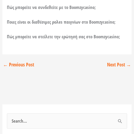
Πώς μπορείτε να συνδεθείτε με το Boomzycasino;
Ποιες είναι οι διαθέσιμες ρολes παιγνίων στο Boomzycasino;
Πώς μπορείτε να στείλετε την ερώτησή σας στο Boomzycasino;
←
Previous Post
Next Post
→
S
e