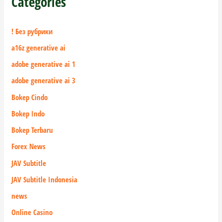
Categories
! Без рубрики
a16z generative ai
adobe generative ai 1
adobe generative ai 3
Bokep Cindo
Bokep Indo
Bokep Terbaru
Forex News
JAV Subtitle
JAV Subtitle Indonesia
news
Online Casino