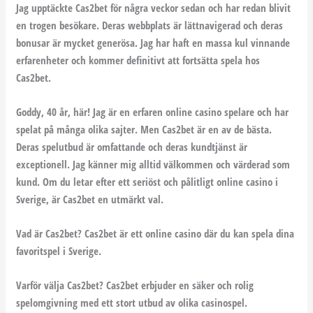
Jag upptäckte Cas2bet för några veckor sedan och har redan blivit
en trogen besökare. Deras webbplats är lättnavigerad och deras
bonusar är mycket generösa. Jag har haft en massa kul vinnande
erfarenheter och kommer definitivt att fortsätta spela hos
Cas2bet.
Goddy, 40 år, här! Jag är en erfaren online casino spelare och har
spelat på många olika sajter. Men Cas2bet är en av de bästa.
Deras spelutbud är omfattande och deras kundtjänst är
exceptionell. Jag känner mig alltid välkommen och värderad som
kund. Om du letar efter ett seriöst och pålitligt online casino i
Sverige, är Cas2bet en utmärkt val.
Vad är Cas2bet? Cas2bet är ett online casino där du kan spela dina
favoritspel i Sverige.
Varför välja Cas2bet? Cas2bet erbjuder en säker och rolig
spelomgivning med ett stort utbud av olika casinospel.