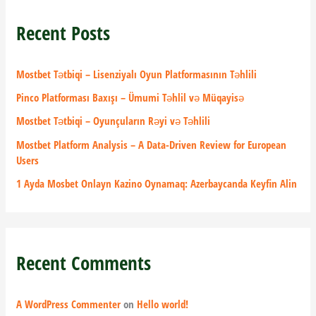
r
Recent Posts
c
h
f
Mostbet Tətbiqi – Lisenziyalı Oyun Platformasının Təhlili
o
Pinco Platforması Baxışı – Ümumi Təhlil və Müqayisə
r
Mostbet Tətbiqi – Oyunçuların Rəyi və Təhlili
:
Mostbet Platform Analysis – A Data-Driven Review for European
Users
1 Ayda Mosbet Onlayn Kazino Oynamaq: Azerbaycanda Keyfin Alin
Recent Comments
A WordPress Commenter
on
Hello world!