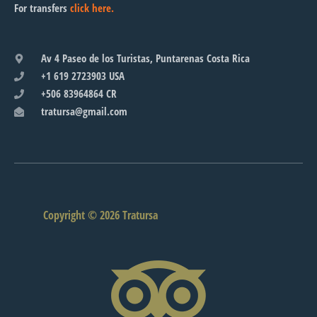
For transfers
click here.
Av 4 Paseo de los Turistas, Puntarenas Costa Rica
+1 619 2723903 USA
+506 83964864 CR
tratursa@gmail.com
Copyright © 2026 Tratursa