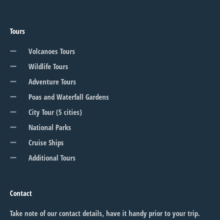
Tours
Volcanoes Tours
Wildlife Tours
Adventure Tours
Poas and Waterfall Gardens
City Tour (5 cities)
National Parks
Cruise Ships
Additional Tours
Contact
Take note of our contact details, have it handy prior to your trip.