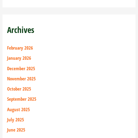
Archives
February 2026
January 2026
December 2025
November 2025
October 2025
September 2025
August 2025
July 2025
June 2025