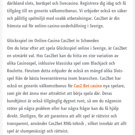
däribland slots, bordspel och livecasino. Registrera dig idag och få
tillgång till en generös välkomstbonus. Vi erbjuder också en säker
och pålitlig spelmiljö med snabb utbetalningar. Cas2bet är din
främsta val för online-casino-underhållning i Sverige.
Glücksspiel im Online-Casino Cas2bet in Schweden
Om du letar efter att spela Glücksspiel online i Sverige, är Cas2bet
en utmärkt val. Hos Cas2bet kan du hitta en stor variation av
olika Casinospel, inklusive klassiska spel som Blackjack och
Roulette. Förutom detta erbjuder de också en mängd olika Slots-
spel från de bästa leverantörerna inom branschen. Cas2bet har
också en generös välkomstbonus för
Cas2 Bet casino
nya spelare,
som gör det ännu mer attraktivt att börja spela där. Deras
kundtjänst är också tillgänglig dygnet runt, så om du någonsin
stöter på några problem eller har några frågor kan du få hjälp
direkt. Slutligen, för att garantera att allt spel är rättvist och
transparent, använder Cas2bet RNG-teknik , vilket innebär att allt
spel är slumpmässigt och rättvist.