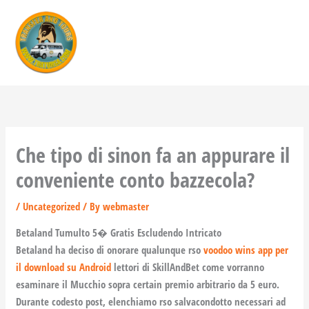
Skip
to
content
Che tipo di sinon fa an appurare il
conveniente conto bazzecola?
/
Uncategorized
/ By
webmaster
Betaland Tumulto 5� Gratis Escludendo Intricato
Betaland ha deciso di onorare qualunque rso
voodoo wins app per
il download su Android
lettori di SkillAndBet come vorranno
esaminare il Mucchio sopra certain premio arbitrario da 5 euro.
Durante codesto post, elenchiamo rso salvacondotto necessari ad