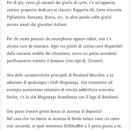
Per di piu, verso gli amanti dei giochi di carte, c’e un’apposita
sezione proposito dedicata ai classici: Rapporto 40, Carta vincente
Pigliatutto, Ramazza, Bussa, ecc. in altre parole volte giochi
ancora amati dai giocatori italiani.
Per chi vuole puntare da smartphone oppure tablet, non c’e
alcuna cura da montare. Ogni rso giochi di casino sono disponibili
dalla variante mobile del situazione, verso cui potrai accedervi
pacificamente tramite il browser (che tipo di, Chrome).
Una delle caratteristiche principali di Betaland Mucchio, e la
adesione di qualunque i titoli Megaways, slot innovative ad
esempio aumentano selezione di vincita addirittura esercizio.
Anche, c’e la slot Megaways brandizzata con il logo di Betaland.
Ove posso trovare gente bonus in assenza di deposito?
Nel caso che rso bonus in assenza di fondo veloce sono cio come
stai cercando, in quel momento SkillAndBet e il posto giusto a te.