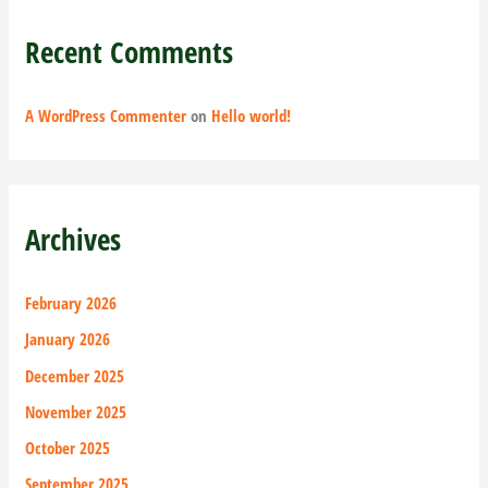
Recent Comments
A WordPress Commenter
on
Hello world!
Archives
February 2026
January 2026
December 2025
November 2025
October 2025
September 2025