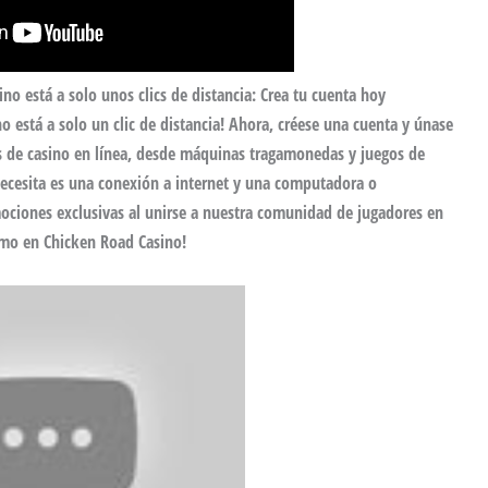
no está a solo unos clics de distancia: Crea tu cuenta hoy
o está a solo un clic de distancia! Ahora, créese una cuenta y únase
os de casino en línea, desde máquinas tragamonedas y juegos de
necesita es una conexión a internet y una computadora o
ociones exclusivas al unirse a nuestra comunidad de jugadores en
smo en Chicken Road Casino!