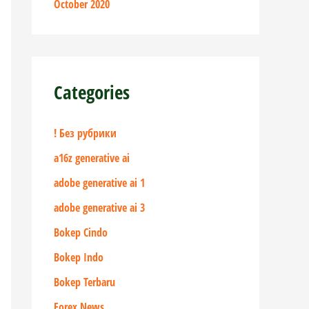
October 2020
Categories
! Без рубрики
a16z generative ai
adobe generative ai 1
adobe generative ai 3
Bokep Cindo
Bokep Indo
Bokep Terbaru
Forex News