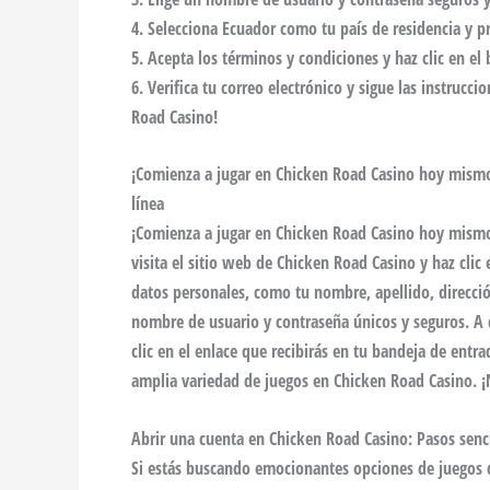
4. Selecciona Ecuador como tu país de residencia y p
5. Acepta los términos y condiciones y haz clic en el
6. Verifica tu correo electrónico y sigue las instrucci
Road Casino!
¡Comienza a jugar en Chicken Road Casino hoy mismo!
línea
¡Comienza a jugar en Chicken Road Casino hoy mismo! 
visita el sitio web de Chicken Road Casino y haz clic
datos personales, como tu nombre, apellido, direcció
nombre de usuario y contraseña únicos y seguros. A c
clic en el enlace que recibirás en tu bandeja de entr
amplia variedad de juegos en Chicken Road Casino. ¡
Abrir una cuenta en Chicken Road Casino: Pasos senci
Si estás buscando emocionantes opciones de juegos de