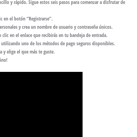
illo y rápido. Sigue estos seis pasos para comenzar a disfrutar de
ic en el botón “Registrarse”.
personales y crea un nombre de usuario y contraseña únicos.
o clic en el enlace que recibirás en tu bandeja de entrada.
o utilizando uno de los métodos de pago seguros disponibles.
a y elige el que más te guste.
ino!