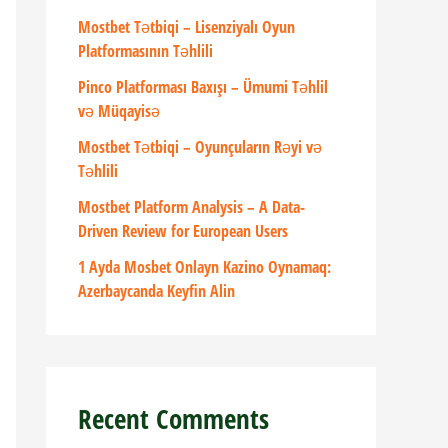
f
Mostbet Tətbiqi – Lisenziyalı Oyun
Platformasının Təhlili
o
r
Pinco Platforması Baxışı – Ümumi Təhlil
və Müqayisə
:
Mostbet Tətbiqi – Oyunçuların Rəyi və
Təhlili
Mostbet Platform Analysis – A Data-
Driven Review for European Users
1 Ayda Mosbet Onlayn Kazino Oynamaq:
Azerbaycanda Keyfin Alin
Recent Comments