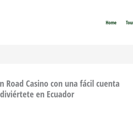
Home
Tou
n Road Casino con una fácil cuenta
y diviértete en Ecuador