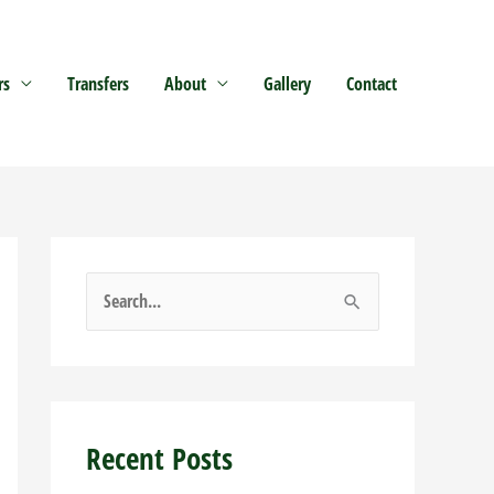
rs
Transfers
About
Gallery
Contact
S
e
a
r
c
Recent Posts
h