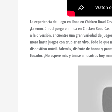
La experiencia de juego en línea en Chicken Road Casi
¡La emoción del juego en línea en Chicken Road Casin
a la diversión. Encuentre una gran variedad de jueg
mesa hasta juegos con crupier en vivo. Todo lo que 
dispositivo móvil. Además, disfrute de bonos y prom
Ecuador. ¡No espere más y únase a nosotros hoy mi