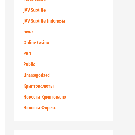
JAV Subtitle
JAV Subtitle Indonesia
news
Online Casino
PBN
Public
Uncategorized
Криптовалюты
Новости Криптовалют
Новости Форекс