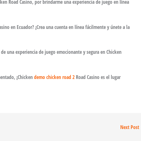
cken Road Casino, por brindarme una experiencia de juego en línea
asino en Ecuador? ¡Crea una cuenta en línea fácilmente y únete a la
ta de una experiencia de juego emocionante y segura en Chicken
mentado, ¡Chicken
demo chicken road 2
Road Casino es el lugar
Next Post