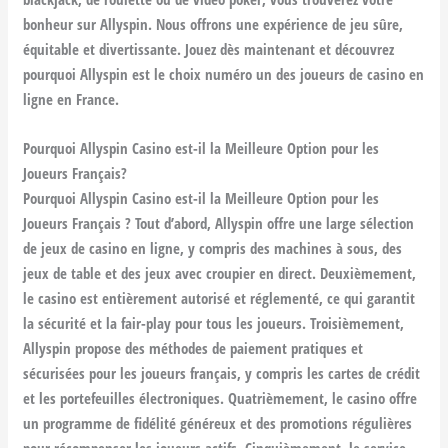
bonheur sur Allyspin. Nous offrons une expérience de jeu sûre,
équitable et divertissante. Jouez dès maintenant et découvrez
pourquoi Allyspin est le choix numéro un des joueurs de casino en
ligne en France.
Pourquoi Allyspin Casino est-il la Meilleure Option pour les
Joueurs Français?
Pourquoi Allyspin Casino est-il la Meilleure Option pour les
Joueurs Français ? Tout d’abord, Allyspin offre une large sélection
de jeux de casino en ligne, y compris des machines à sous, des
jeux de table et des jeux avec croupier en direct. Deuxièmement,
le casino est entièrement autorisé et réglementé, ce qui garantit
la sécurité et la fair-play pour tous les joueurs. Troisièmement,
Allyspin propose des méthodes de paiement pratiques et
sécurisées pour les joueurs français, y compris les cartes de crédit
et les portefeuilles électroniques. Quatrièmement, le casino offre
un programme de fidélité généreux et des promotions régulières