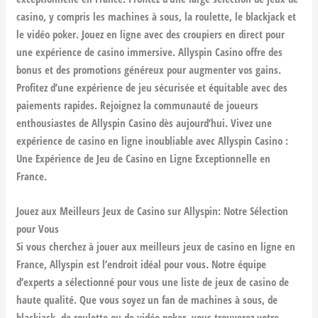
casino, y compris les machines à sous, la roulette, le blackjack et
le vidéo poker. Jouez en ligne avec des croupiers en direct pour
une expérience de casino immersive. Allyspin Casino offre des
bonus et des promotions généreux pour augmenter vos gains.
Profitez d’une expérience de jeu sécurisée et équitable avec des
paiements rapides. Rejoignez la communauté de joueurs
enthousiastes de Allyspin Casino dès aujourd’hui. Vivez une
expérience de casino en ligne inoubliable avec Allyspin Casino :
Une Expérience de Jeu de Casino en Ligne Exceptionnelle en
France.
Jouez aux Meilleurs Jeux de Casino sur Allyspin: Notre Sélection
pour Vous
Si vous cherchez à jouer aux meilleurs jeux de casino en ligne en
France, Allyspin est l’endroit idéal pour vous. Notre équipe
d’experts a sélectionné pour vous une liste de jeux de casino de
haute qualité. Que vous soyez un fan de machines à sous, de
blackjack, de roulette ou de vidéo poker, vous trouverez votre