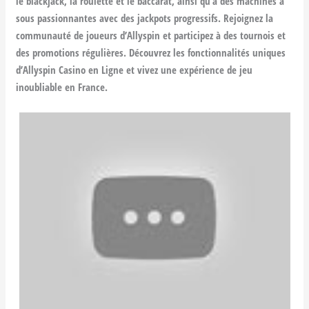
le blackjack, la roulette et le baccarat, ainsi qu’à des machines à
sous passionnantes avec des jackpots progressifs. Rejoignez la
communauté de joueurs d’Allyspin et participez à des tournois et
des promotions régulières. Découvrez les fonctionnalités uniques
d’Allyspin Casino en Ligne et vivez une expérience de jeu
inoubliable en France.