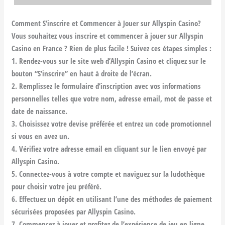
Comment S’inscrire et Commencer à Jouer sur Allyspin Casino?
Vous souhaitez vous inscrire et commencer à jouer sur Allyspin
Casino en France ? Rien de plus facile ! Suivez ces étapes simples :
1. Rendez-vous sur le site web d’Allyspin Casino et cliquez sur le
bouton “S’inscrire” en haut à droite de l’écran.
2. Remplissez le formulaire d’inscription avec vos informations
personnelles telles que votre nom, adresse email, mot de passe et
date de naissance.
3. Choisissez votre devise préférée et entrez un code promotionnel
si vous en avez un.
4. Vérifiez votre adresse email en cliquant sur le lien envoyé par
Allyspin Casino.
5. Connectez-vous à votre compte et naviguez sur la ludothèque
pour choisir votre jeu préféré.
6. Effectuez un dépôt en utilisant l’une des méthodes de paiement
sécurisées proposées par Allyspin Casino.
7. Commencez à jouer et profitez de l’expérience de jeu en ligne