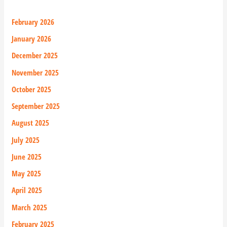
February 2026
January 2026
December 2025
November 2025
October 2025
September 2025
August 2025
July 2025
June 2025
May 2025
April 2025
March 2025
February 2025