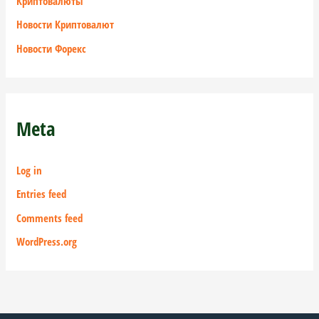
Криптовалюты
Новости Криптовалют
Новости Форекс
Meta
Log in
Entries feed
Comments feed
WordPress.org