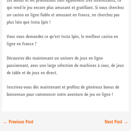
qui rend le jeu encore plus amusant et gratifiant. Si vous cherchez
un casino en ligne fiable et amusant en France, ne cherchez pas
plus loin que Insta Spin !
Vous vous demandez ce qu’est Insta Spin, le meilleur casino en
ligne en France ?
Découvrez dès maintenant un univers de jeux en ligne
passionnant, avec une large sélection de machines à sous, de jeux
de table et de jeux en direct.
Inscrivez-vous dès maintenant et profitez de généreux bonus de
bienvenue pour commencer votre aventure de jeu en ligne !
←
Previous Post
Next Post
→