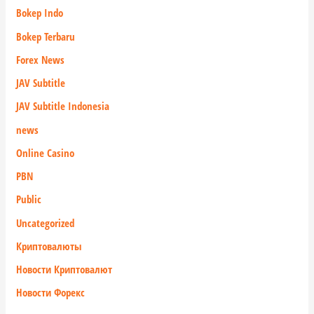
Bokep Indo
Bokep Terbaru
Forex News
JAV Subtitle
JAV Subtitle Indonesia
news
Online Casino
PBN
Public
Uncategorized
Криптовалюты
Новости Криптовалют
Новости Форекс