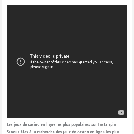
Les jeux de casino en ligne les plus populaires sur Insta Spin
Si vous êtes à la recherche des jeux de casino en ligne les plus