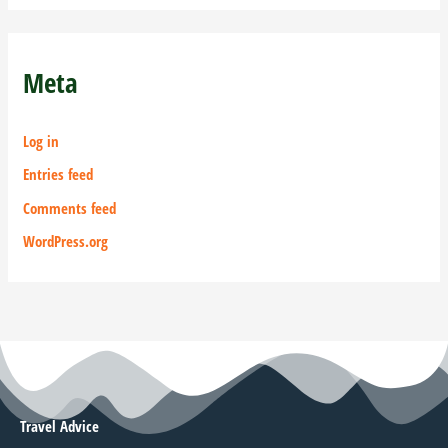
Meta
Log in
Entries feed
Comments feed
WordPress.org
Travel Advice