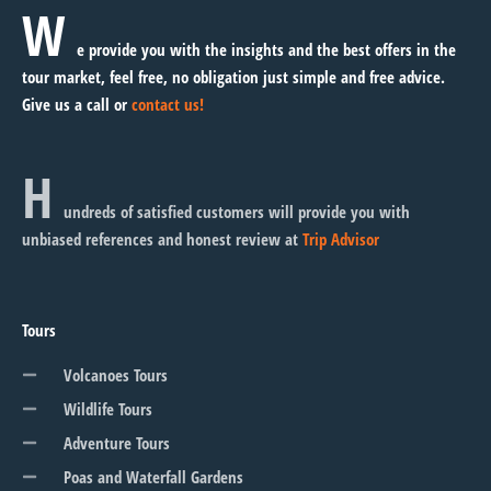
W
e provide you with the insights and the best offers in the
tour market, feel free, no obligation just simple and free advice.
Give us a call or
contact us!
H
undreds of satisfied customers will provide you with
unbiased references and honest review at
Trip Advisor
Tours
Volcanoes Tours
Wildlife Tours
Adventure Tours
Poas and Waterfall Gardens