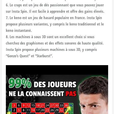
6. Le craps est un jeu de dés passionnant que vous pouvez jouer
sur Insta Spin. Il est facile à apprendre et offre des gains élevés.
7. Le keno est un jeu de hasard populaire en France. Insta Spin
propose plusieurs variantes, y compris le keno traditionnel et le
keno instantané.
8. Les machines à sous 3D sont un excellent choix si vous
cherchez des graphismes et des effets sonores de haute qualité.
Insta Spin propose plusieurs machines à sous 3D, y compris
“Gonzo’s Quest” et “Starburst”.