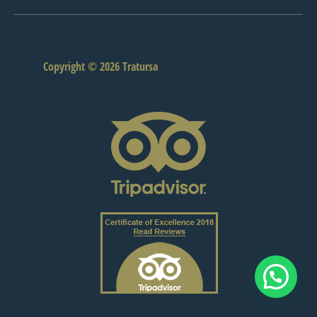
Copyright © 2026 Tratursa