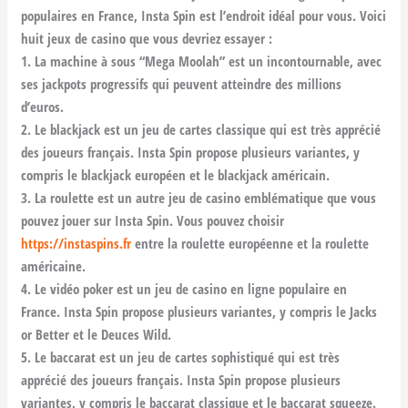
populaires en France, Insta Spin est l’endroit idéal pour vous. Voici
huit jeux de casino que vous devriez essayer :
1. La machine à sous “Mega Moolah” est un incontournable, avec
ses jackpots progressifs qui peuvent atteindre des millions
d’euros.
2. Le blackjack est un jeu de cartes classique qui est très apprécié
des joueurs français. Insta Spin propose plusieurs variantes, y
compris le blackjack européen et le blackjack américain.
3. La roulette est un autre jeu de casino emblématique que vous
pouvez jouer sur Insta Spin. Vous pouvez choisir
https://instaspins.fr
entre la roulette européenne et la roulette
américaine.
4. Le vidéo poker est un jeu de casino en ligne populaire en
France. Insta Spin propose plusieurs variantes, y compris le Jacks
or Better et le Deuces Wild.
5. Le baccarat est un jeu de cartes sophistiqué qui est très
apprécié des joueurs français. Insta Spin propose plusieurs
variantes, y compris le baccarat classique et le baccarat squeeze.