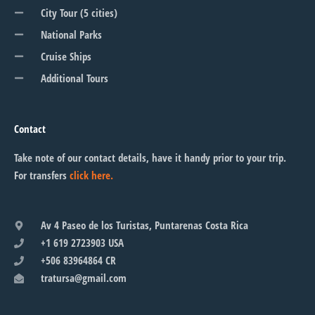
City Tour (5 cities)
National Parks
Cruise Ships
Additional Tours
Contact
Take note of our contact details, have it handy prior to your trip.
For transfers
click here.
Av 4 Paseo de los Turistas, Puntarenas Costa Rica
+1 619 2723903 USA
+506 83964864 CR
tratursa@gmail.com