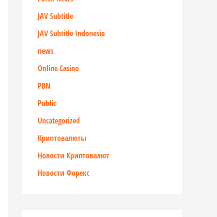
JAV Subtitle
JAV Subtitle Indonesia
news
Online Casino
PBN
Public
Uncategorized
Криптовалюты
Новости Криптовалют
Новости Форекс