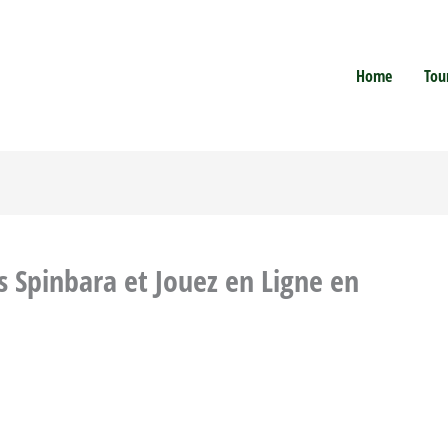
Home
Tou
 Spinbara et Jouez en Ligne en