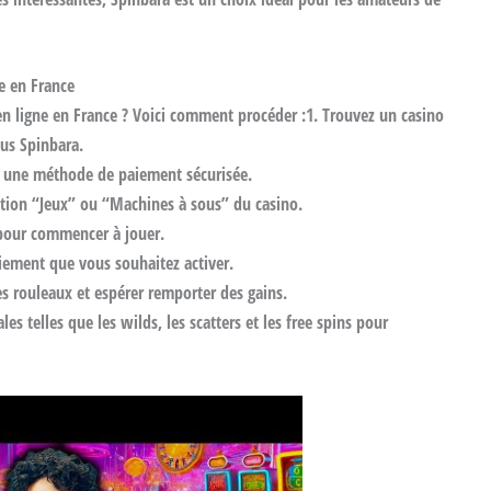
e en France
en ligne en France ? Voici comment procéder :1. Trouvez un casino
ous Spinbara.
nt une méthode de paiement sécurisée.
ction “Jeux” ou “Machines à sous” du casino.
 pour commencer à jouer.
aiement que vous souhaitez activer.
es rouleaux et espérer remporter des gains.
les telles que les wilds, les scatters et les free spins pour