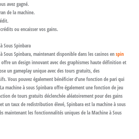
vous avez gagné.
cran de la machine.
édit.
crédits ou encaisser vos gains.
 à Sous Spinbara
 à Sous Spinbara, maintenant disponible dans les casinos en
spin
 offre un design innovant avec des graphismes haute définition et
ose un gameplay unique avec des tours gratuits, des
ifs. Vous pouvez également bénéficier d’une fonction de pari qui
La machine à sous Spinbara offre également une fonction de jeu
ction de tours gratuits déclenchée aléatoirement pour des gains
et un taux de redistribution élevé, Spinbara est la machine à sous
dès maintenant les fonctionnalités uniques de la Machine à Sous