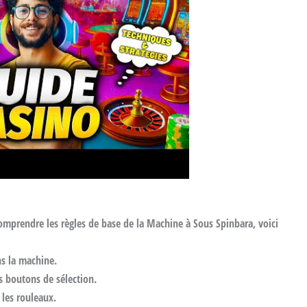
comprendre les règles de base de la Machine à Sous Spinbara, voici
ns la machine.
es boutons de sélection.
 les rouleaux.