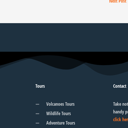
Next Post
Tours
Contact
Volcanoes Tours
Take not
handy pr
Wildlife Tours
click her
Adventure Tours