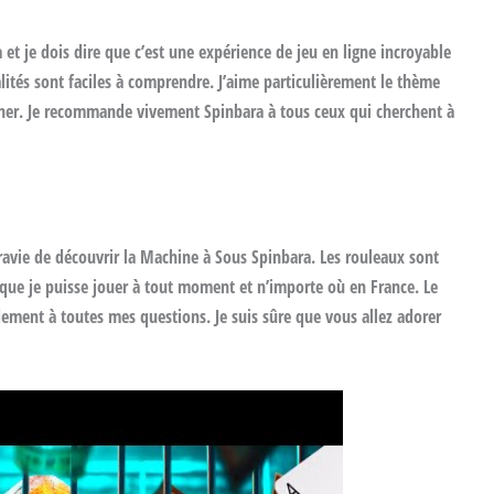
et je dois dire que c’est une expérience de jeu en ligne incroyable
lités sont faciles à comprendre. J’aime particulièrement le thème
agner. Je recommande vivement Spinbara à tous ceux qui cherchent à
é ravie de découvrir la Machine à Sous Spinbara. Les rouleaux sont
ait que je puisse jouer à tout moment et n’importe où en France. Le
dement à toutes mes questions. Je suis sûre que vous allez adorer