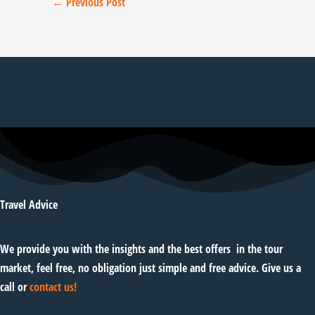
←
Previous Post
Travel Advice
We provide you with the insights and the best offers in the tour
market, feel free, no obligation just simple and free advice. Give us a
call or
contact us!