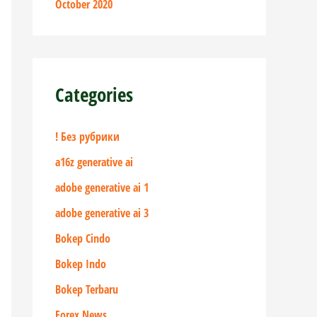
October 2020
Categories
! Без рубрики
a16z generative ai
adobe generative ai 1
adobe generative ai 3
Bokep Cindo
Bokep Indo
Bokep Terbaru
Forex News