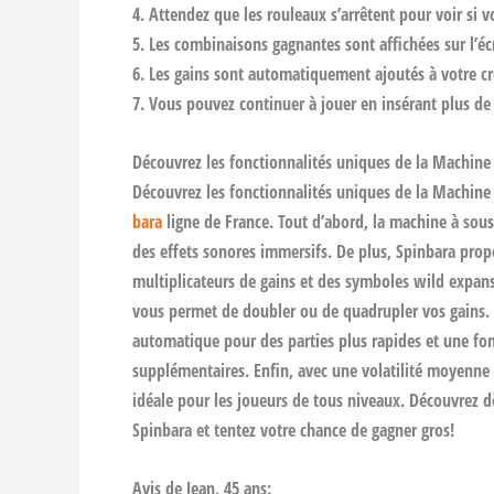
4. Attendez que les rouleaux s’arrêtent pour voir si 
5. Les combinaisons gagnantes sont affichées sur l’é
6. Les gains sont automatiquement ajoutés à votre cr
7. Vous pouvez continuer à jouer en insérant plus de 
Découvrez les fonctionnalités uniques de la Machine
Découvrez les fonctionnalités uniques de la Machine
bara
ligne de France. Tout d’abord, la machine à sous
des effets sonores immersifs. De plus, Spinbara prop
multiplicateurs de gains et des symboles wild expans
vous permet de doubler ou de quadrupler vos gains. 
automatique pour des parties plus rapides et une fon
supplémentaires. Enfin, avec une volatilité moyenne 
idéale pour les joueurs de tous niveaux. Découvrez 
Spinbara et tentez votre chance de gagner gros!
Avis de Jean, 45 ans: