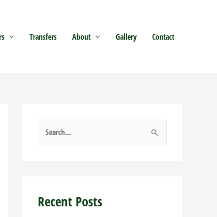
rs
Transfers
About
Gallery
Contact
S
e
a
r
c
Recent Posts
h