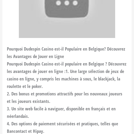
Pourquoi Dudespin Casino est-il Populaire en Belgique? Découvrez
les Avantages de Jouer en Ligne
Pourquoi Dudespin Casino est-il populaire en Belgique ? Découvrez
les avantages de jouer en ligne :1. Une large sélection de jeux de
casino en ligne, y compris les machines à sous, le blackjack, la
roulette et le poker.
2. Des bonus et promotions attractifs pour les nouveaux joueurs
et les joueurs existants.
3. Un site web facile à naviguer, disponible en français et en
néerlandais.
4. Des options de paiement sécurisées et pratiques, telles que
Bancontact et Hipay.