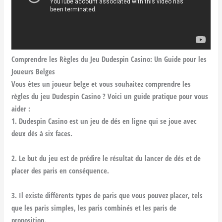
Comprendre les Règles du Jeu Dudespin Casino: Un Guide pour les
Joueurs Belges
Vous êtes un joueur belge et vous souhaitez comprendre les
règles du jeu Dudespin Casino ? Voici un guide pratique pour vous
aider :
1. Dudespin Casino est un jeu de dés en ligne qui se joue avec
deux dés à six faces.
2. Le but du jeu est de prédire le résultat du lancer de dés et de
placer des paris en conséquence.
3. Il existe différents types de paris que vous pouvez placer, tels
que les paris simples, les paris combinés et les paris de
proposition.