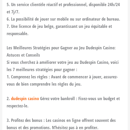
5. Un service clientèle réactif et professionnel, disponible 24h/24
et 7j/7.
6. La possibilité de jouer sur mobile ou sur ordinateur de bureau.
7. Une licence de jeu belge, garantissant un jeu équitable et
responsable.
Les Meilleures Stratégies pour Gagner au Jeu Dudespin Casino:
Astuces et Conseils
Si vous cherchez à améliorer votre jeu au Dudespin Casino, voici
les 7 meilleures stratégies pour gagner :
1. Comprenez les règles : Avant de commencer à jouer, assurez-
vous de bien comprendre les règles du jeu.
2.
dudespin casino
Gérez votre bankroll : Fixez-vous un budget et
respectez-le.
3. Profitez des bonus : Les casinos en ligne offrent souvent des
bonus et des promotions. N’hésitez pas à en profiter.