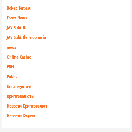
Bokep Terbaru
Forex News
JAV Subtitle
JAV Subtitle Indonesia
news
Online Casino
PBN
Public
Uncategorized
Криптовалюты
Новости Криптовалют
Новости Форекс