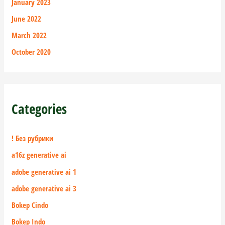
January 2023
June 2022
March 2022
October 2020
Categories
! Без рубрики
a16z generative ai
adobe generative ai 1
adobe generative ai 3
Bokep Cindo
Bokep Indo