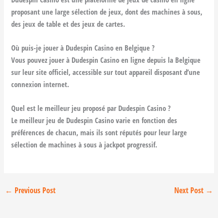
proposant une large sélection de jeux, dont des machines à sous,
des jeux de table et des jeux de cartes.
Où puis-je jouer à Dudespin Casino en Belgique ?
Vous pouvez jouer à Dudespin Casino en ligne depuis la Belgique
sur leur site officiel, accessible sur tout appareil disposant d’une
connexion internet.
Quel est le meilleur jeu proposé par Dudespin Casino ?
Le meilleur jeu de Dudespin Casino varie en fonction des
préférences de chacun, mais ils sont réputés pour leur large
sélection de machines à sous à jackpot progressif.
←
Previous Post
Next Post
→