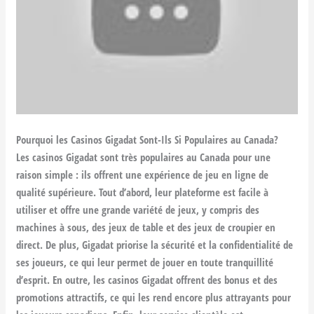
Pourquoi les Casinos Gigadat Sont-Ils Si Populaires au Canada?
Les casinos Gigadat sont très populaires au Canada pour une
raison simple : ils offrent une expérience de jeu en ligne de
qualité supérieure. Tout d’abord, leur plateforme est facile à
utiliser et offre une grande variété de jeux, y compris des
machines à sous, des jeux de table et des jeux de croupier en
direct. De plus, Gigadat priorise la sécurité et la confidentialité de
ses joueurs, ce qui leur permet de jouer en toute tranquillité
d’esprit. En outre, les casinos Gigadat offrent des bonus et des
promotions attractifs, ce qui les rend encore plus attrayants pour