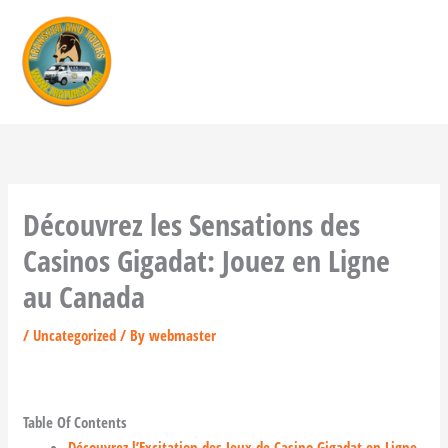
Skip
to
content
Découvrez les Sensations des
Casinos Gigadat: Jouez en Ligne
au Canada
/
Uncategorized
/ By
webmaster
Table Of Contents
Découvrez l’Excitation des Jeux de Casino Gigadat en Ligne