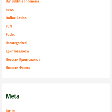
JAV Subtitle Indonesia
news
Online Casino
PBN
Public
Uncategorized
Криптовалюты
Новости Криптовалют
Новости Форекс
Meta
Log in