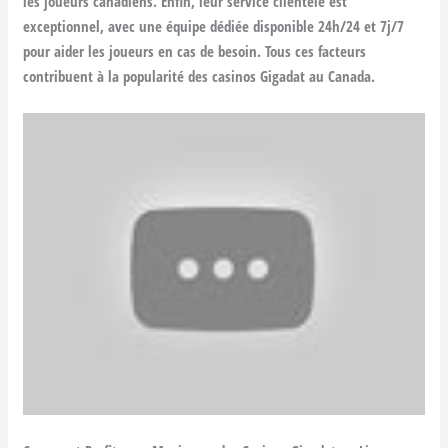
les joueurs canadiens. Enfin, leur service clientèle est
exceptionnel, avec une équipe dédiée disponible 24h/24 et 7j/7
pour aider les joueurs en cas de besoin. Tous ces facteurs
contribuent à la popularité des casinos Gigadat au Canada.