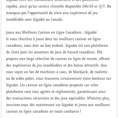
rapides, ainsi qu’un service clientèle disponible 24h/24 et 7j/7. Ne
manquez pas l’opportunité de vivre une expérience de jeu
inoubliable avec Gigadat au Canada.
Jouez aux Meilleurs Casinos en Ligne Canadiens : Gigadat
Si vous cherchez à jouer dans les meilleurs casinos en ligne
canadiens, vous êtes au bon endroit. Gigadat est une plateforme
de choix pour les amateurs de jeux de hasard canadiens. Elle
propose une large sélection de casinos en ligne de renom, offrant
des expériences de jeu inoubliables et des bonus attractifs. Que
vous soyez un fan de machines à sous, de blackjack, de roulette
ou de vidéo poker, vous trouverez certainement votre bonheur sur
Gigadat. Les casinos en ligne canadiens proposés sur cette
plateforme sont tous agréés et réglementés, garantissant ainsi
des transactions sécurisées et des jeux équitables. N’hésitez plus,
inscrivez-vous dès maintenant sur Gigadat et jouez aux meilleurs
casinos en ligne canadiens en toute confiance !