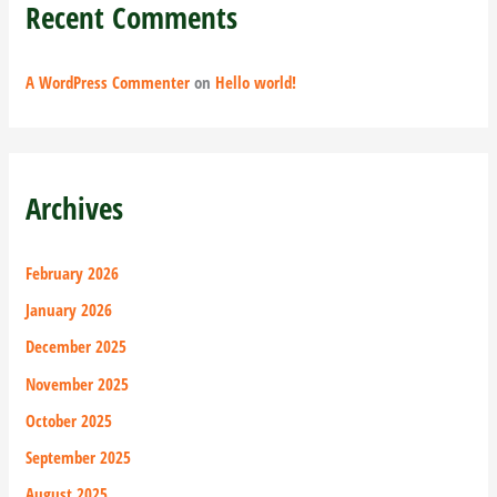
Recent Comments
A WordPress Commenter
on
Hello world!
Archives
February 2026
January 2026
December 2025
November 2025
October 2025
September 2025
August 2025