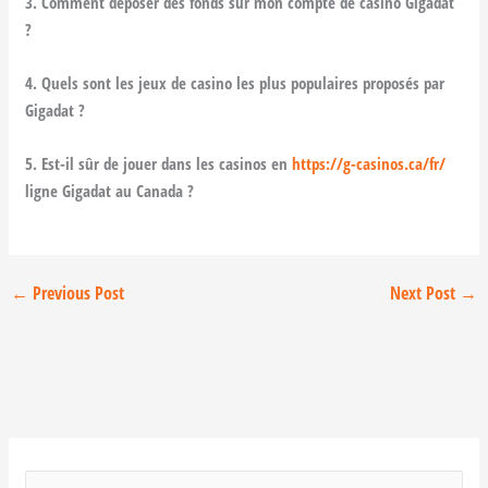
3. Comment déposer des fonds sur mon compte de casino Gigadat
?
4. Quels sont les jeux de casino les plus populaires proposés par
Gigadat ?
5. Est-il sûr de jouer dans les casinos en
https://g-casinos.ca/fr/
ligne Gigadat au Canada ?
←
Previous Post
Next Post
→