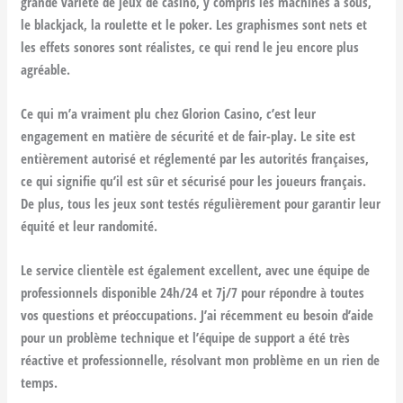
grande variété de jeux de casino, y compris les machines à sous,
le blackjack, la roulette et le poker. Les graphismes sont nets et
les effets sonores sont réalistes, ce qui rend le jeu encore plus
agréable.
Ce qui m’a vraiment plu chez Glorion Casino, c’est leur
engagement en matière de sécurité et de fair-play. Le site est
entièrement autorisé et réglementé par les autorités françaises,
ce qui signifie qu’il est sûr et sécurisé pour les joueurs français.
De plus, tous les jeux sont testés régulièrement pour garantir leur
équité et leur randomité.
Le service clientèle est également excellent, avec une équipe de
professionnels disponible 24h/24 et 7j/7 pour répondre à toutes
vos questions et préoccupations. J’ai récemment eu besoin d’aide
pour un problème technique et l’équipe de support a été très
réactive et professionnelle, résolvant mon problème en un rien de
temps.