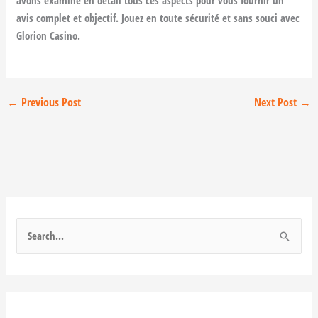
avons examiné en détail tous ces aspects pour vous fournir un
avis complet et objectif. Jouez en toute sécurité et sans souci avec
Glorion Casino.
←
Previous Post
Next Post
→
S
e
a
r