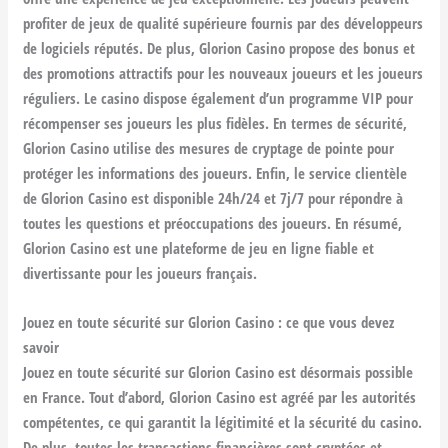
profiter de jeux de qualité supérieure fournis par des développeurs
de logiciels réputés. De plus, Glorion Casino propose des bonus et
des promotions attractifs pour les nouveaux joueurs et les joueurs
réguliers. Le casino dispose également d’un programme VIP pour
récompenser ses joueurs les plus fidèles. En termes de sécurité,
Glorion Casino utilise des mesures de cryptage de pointe pour
protéger les informations des joueurs. Enfin, le service clientèle
de Glorion Casino est disponible 24h/24 et 7j/7 pour répondre à
toutes les questions et préoccupations des joueurs. En résumé,
Glorion Casino est une plateforme de jeu en ligne fiable et
divertissante pour les joueurs français.
Jouez en toute sécurité sur Glorion Casino : ce que vous devez
savoir
Jouez en toute sécurité sur Glorion Casino est désormais possible
en France. Tout d’abord, Glorion Casino est agréé par les autorités
compétentes, ce qui garantit la légitimité et la sécurité du casino.
De plus, toutes les transactions financières sont cryptées et