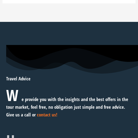
Travel Advice
W
e provide you with the insights and the best offers in the
tour market, feel free, no obligation just simple and free advice.
Give us a call or
contact us!