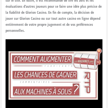
sur le site. En outre, il est recommandé de lire les avis et les
évaluations d’autres joueurs pour se faire une idée plus précise de
la fiabilité de Glorion Casino. En fin de compte, la décision de
jouer sur Glorion Casino ou sur tout autre casino en ligne dépend
entièrement de votre propre jugement et de vos préférences
personnelles.