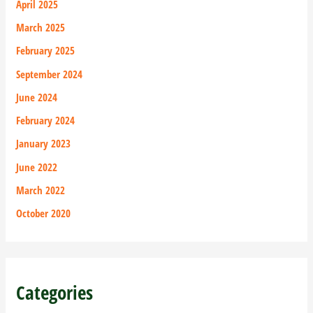
April 2025
March 2025
February 2025
September 2024
June 2024
February 2024
January 2023
June 2022
March 2022
October 2020
Categories