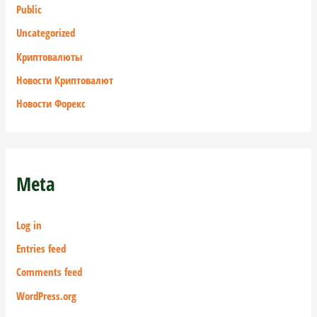
Public
Uncategorized
Криптовалюты
Новости Криптовалют
Новости Форекс
Meta
Log in
Entries feed
Comments feed
WordPress.org