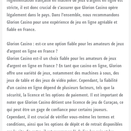
réglementation française en matière de jeux d’argent en ligne est
stricte, il est donc crucial de s’assurer que Glorion Casino opère
légalement dans le pays. Dans l’ensemble, nous recommandons
Glorion Casino pour une expérience de jeu en ligne agréable et
fiable en France.
Glorion Casino : est-ce une option fiable pour les amateurs de jeux
d’argent en ligne en France ?
Glorion Casino est-il un choix fiable pour les amateurs de jeux
d’argent en ligne en France ? En tant que casino en ligne, Glorion
offre une variété de jeux, notamment des machines à sous, des
jeux de table et des jeux de vidéo poker. Cependant, la fiabilité
d’un casino en ligne dépend de plusieurs facteurs, tels que la
sécurité, la licence et les options de paiement. Il est important de
noter que Glorion Casino détient une licence de jeu de Curaçao, ce
qui peut être un gage de confiance pour certains joueurs.
Cependant, il est crucial de vérifier vous-même les termes et
conditions, ainsi que les options de dépôt et de retrait disponibles