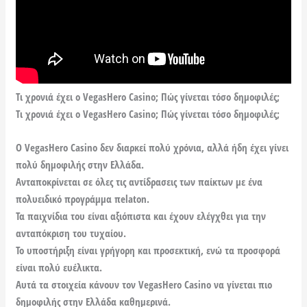
Τι χρονιά έχει ο VegasHero Casino; Πώς γίνεται τόσο δημοφιλές;
Τι χρονιά έχει ο VegasHero Casino; Πώς γίνεται τόσο δημοφιλές;
Ο VegasHero Casino δεν διαρκεί πολύ χρόνια, αλλά ήδη έχει γίνει
πολύ δημοφιλής στην Ελλάδα.
Ανταποκρίνεται σε όλες τις αντίδρασεις των παίκτων με ένα
πολυειδικό προγράμμα πelaton.
Τα παιχνίδια του είναι αξιόπιστα και έχουν ελέγχθει για την
ανταπόκριση του τυχαίου.
Το υποστήριξη είναι γρήγορη και προσεκτική, ενώ τα προσφορά
είναι πολύ ευέλικτα.
Αυτά τα στοιχεία κάνουν τον VegasHero Casino να γίνεται πιο
δημοφιλής στην Ελλάδα καθημερινά.