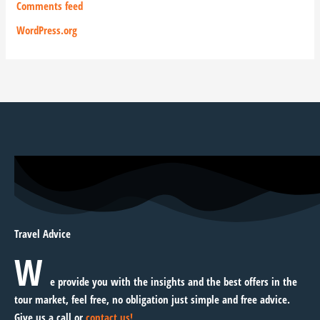
Comments feed
WordPress.org
Travel Advice
W
e provide you with the insights and the best offers in the
tour market, feel free, no obligation just simple and free advice.
Give us a call or
contact us!