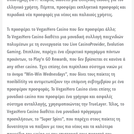
ελληνικό χρήστη. Πέμπτα, προσφέρει εκπληκτικά προσφορές και
περιοδικά νέα προσφορές για νέους και παλαιούς χρήστες.
Τι προσφέρει το VegasHero Casino που δεν προσφέρει άλλο;
Το VegasHero Casino διαθέτει μια μοναδική συλλογή παιχνιδιών
πολυμέσων με τη συνεργασία του Live CasinoProvider, Evolution
Gaming. Επιπλέον, παρέχει ένα εξαιρετικό προγράμμα πόντων
προιόντων, το Play’n GO Rewards, που δεν βρίσκεται σε κανένα ά
any other casino. Έχει επίσης ένα περίπλοκο σύστημα νικών με
το όνομα “Win-Win Wednesdays”, που δίνει τους παίκτες τη
ποσibilitity να αντιμετωπίζουν την επόμενη σεβτημβρίου με ένα
προσφέρον προσφοράς. Το VegasHero Casino είναι επίσης το
μοναδικό casino που προσφέρει ένα γρήγορο και ασφαλές
σύστημα ανταλλαγής, χρησιμοποιώντας την TrueLayer. Τέλος, το
VegasHero Casino διαθέτει ένα μοναδικό πρόγραμμα
προσκλήσεων, το “Super Spins”, που παρέχει στους παίκτες τη
δυνατότητα να παίξουν με τους πιο νέους και τα καλύτερα
παιχνίδια του casino με την επιστροφή τους ποσοστά του