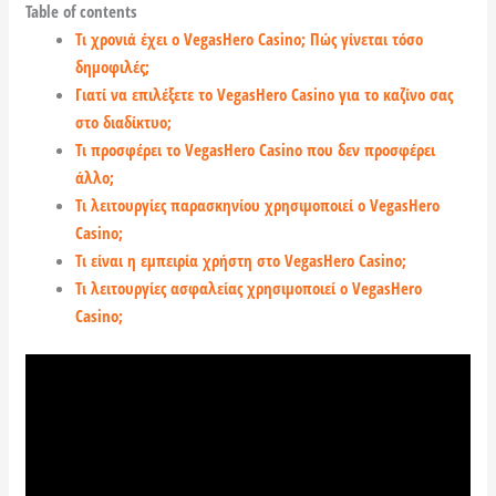
Table of contents
Τι χρονιά έχει ο VegasHero Casino; Πώς γίνεται τόσο
δημοφιλές;
Γιατί να επιλέξετε το VegasHero Casino για το καζίνο σας
στο διαδίκτυο;
Τι προσφέρει το VegasHero Casino που δεν προσφέρει
άλλο;
Τι λειτουργίες παρασκηνίου χρησιμοποιεί ο VegasHero
Casino;
Τι είναι η εμπειρία χρήστη στο VegasHero Casino;
Τι λειτουργίες ασφαλείας χρησιμοποιεί ο VegasHero
Casino;