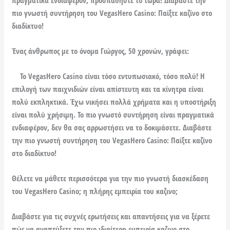
πραγματικά ενδιαφέρον, προσπαθήστε το τώρα! Διαβάστε την
πιο γνωστή συντήρηση του VegasHero Casino: Παίξτε καζίνο στο
διαδίκτυο!
Ένας άνθρωπος με το όνομα Γιώργος, 50 χρονών, γράφει:
Το VegasHero Casino είναι τόσο εντυπωσιακό, τόσο πολύ! Η
επιλογή των παιχνιδιών είναι απίστευτη και τα κίνητρα είναι
πολύ εκπληκτικά. Έχω νικήσει πολλά χρήματα και η υποστήριξη
είναι πολύ χρήσιμη. Το πιο γνωστό συντήρηση είναι πραγματικά
ενδιαφέρον, δεν θα σας αρρωστήσει να το δοκιμάσετε. Διαβάστε
την πιο γνωστή συντήρηση του VegasHero Casino: Παίξτε καζίνο
στο διαδίκτυο!
Θέλετε να μάθετε περισσότερα για την πιο γνωστή διασκέδαση
του VegasHero Casino; η πλήρης εμπειρία του καζινο;
Διαβάστε για τις συχνές ερωτήσεις και απαντήσεις για να ξέρετε
πώς να αναπτύξετε την πιο ιδιαίτερη εμπειρία καζινο στο