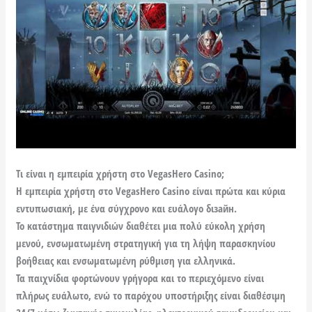
Τι είναι η εμπειρία χρήστη στο VegasHero Casino;
Η εμπειρία χρήστη στο VegasHero Casino είναι πρώτα και κύρια
εντυπωσιακή, με ένα σύγχρονο και ευάλογο διзайн.
Το κατάστημα παιγνιδιών διαθέτει μια πολύ εύκολη χρήση
μενού, ενσωματωμένη στρατηγική για τη λήψη παρασκηνίου
βοήθειας και ενσωματωμένη ρύθμιση για ελληνικά.
Τα παιχνίδια φορτώνουν γρήγορα και το περιεχόμενο είναι
πλήρως ευάλωτο, ενώ το παρόχου υποστήριξης είναι διαθέσιμη