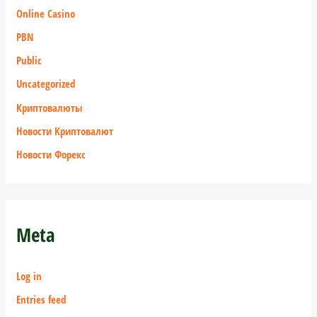
Online Casino
PBN
Public
Uncategorized
Криптовалюты
Новости Криптовалют
Новости Форекс
Meta
Log in
Entries feed