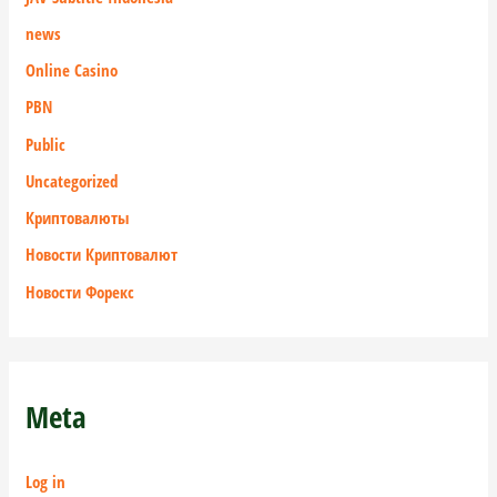
news
Online Casino
PBN
Public
Uncategorized
Криптовалюты
Новости Криптовалют
Новости Форекс
Meta
Log in