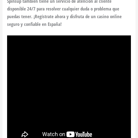
Spinsup también tiene un servicio de atención al cliente
disponible 24/7 para resolver cualquier duda o problema que
puedas tener. ¡Regístrate ahora y disfruta de un casino online
seguro y confiable en España!