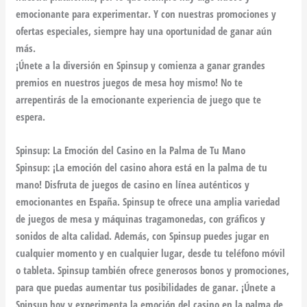
emocionante para experimentar. Y con nuestras promociones y
ofertas especiales, siempre hay una oportunidad de ganar aún
más.
¡Únete a la diversión en Spinsup y comienza a ganar grandes
premios en nuestros juegos de mesa hoy mismo! No te
arrepentirás de la emocionante experiencia de juego que te
espera.
Spinsup: La Emoción del Casino en la Palma de Tu Mano
Spinsup: ¡La emoción del casino ahora está en la palma de tu
mano! Disfruta de juegos de casino en línea auténticos y
emocionantes en España. Spinsup te ofrece una amplia variedad
de juegos de mesa y máquinas tragamonedas, con gráficos y
sonidos de alta calidad. Además, con Spinsup puedes jugar en
cualquier momento y en cualquier lugar, desde tu teléfono móvil
o tableta. Spinsup también ofrece generosos bonos y promociones,
para que puedas aumentar tus posibilidades de ganar. ¡Únete a
Spinsup hoy y experimenta la emoción del casino en la palma de