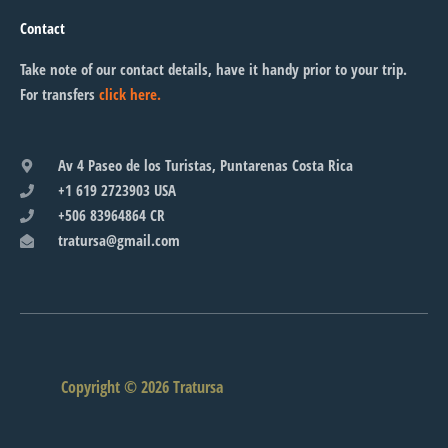
Contact
Take note of our contact details, have it handy prior to your trip.
For transfers
click here.
Av 4 Paseo de los Turistas, Puntarenas Costa Rica
+1 619 2723903 USA
+506 83964864 CR
tratursa@gmail.com
Copyright © 2026 Tratursa