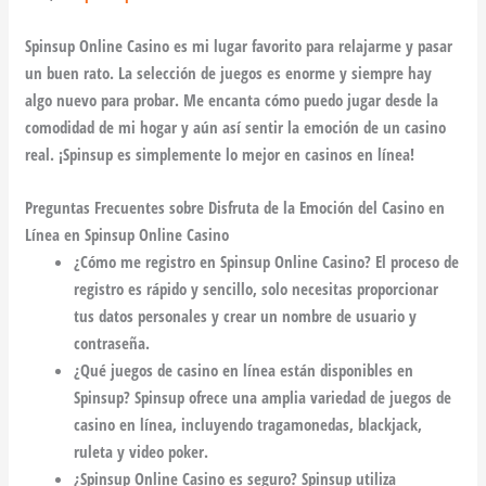
Spinsup Online Casino es mi lugar favorito para relajarme y pasar
un buen rato. La selección de juegos es enorme y siempre hay
algo nuevo para probar. Me encanta cómo puedo jugar desde la
comodidad de mi hogar y aún así sentir la emoción de un casino
real. ¡Spinsup es simplemente lo mejor en casinos en línea!
Preguntas Frecuentes sobre Disfruta de la Emoción del Casino en
Línea en Spinsup Online Casino
¿Cómo me registro en Spinsup Online Casino? El proceso de
registro es rápido y sencillo, solo necesitas proporcionar
tus datos personales y crear un nombre de usuario y
contraseña.
¿Qué juegos de casino en línea están disponibles en
Spinsup? Spinsup ofrece una amplia variedad de juegos de
casino en línea, incluyendo tragamonedas, blackjack,
ruleta y video poker.
¿Spinsup Online Casino es seguro? Spinsup utiliza