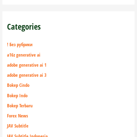
Categories
! Без рубрики
a16z generative ai
adobe generative ai 1
adobe generative ai 3
Bokep Cindo
Bokep Indo
Bokep Terbaru
Forex News
JAV Subtitle
JAV Subtitle Indonesia