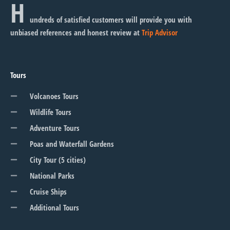
H
undreds of satisfied customers will provide you with
unbiased references and honest review at
Trip Advisor
Tours
Volcanoes Tours
Wildlife Tours
Adventure Tours
Poas and Waterfall Gardens
City Tour (5 cities)
National Parks
Cruise Ships
Additional Tours