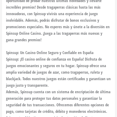
oportunidad de probar nuestras últimas novedades y llevarte
increíbles premios! Desde tragaperras clásicas hasta las más
innovadoras, con Spinsup vivirás una experiencia de juego
inolvidable. Además, podrás disfrutar de bonos exclusivos y
promociones especiales. No esperes más y únete a la diversión en
Spinsup Online Casino. ¡Juega a las tragaperras más nuevas y
gana grandes premios!
Spinsup: Un Casino Online Seguro y Confiable en España
Spinsup: ¡El casino online de confianza en España! Disfruta de
juegos emocionantes y seguros en tu hogar. Spinsup ofrece una
amplia variedad de juegos de azar, como tragaperras, ruleta y
blackjack. Todos nuestros juegos están certificados y garantizan un
juego justo y transparente.
Además, Spinsup cuenta con un sistema de encriptación de última
generación para proteger tus datos personales y garantizar la
seguridad de tus transacciones. Ofrecemos diferentes opciones de
pago, como tarjetas de crédito, débito y monederos electrónicos.