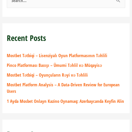
S
e
a
r
Recent Posts
c
h
f
Mostbet Tətbiqi – Lisenziyalı Oyun Platformasının Təhlili
o
Pinco Platforması Baxışı – Ümumi Təhlil və Müqayisə
r
Mostbet Tətbiqi – Oyunçuların Rəyi və Təhlili
:
Mostbet Platform Analysis – A Data-Driven Review for European
Users
1 Ayda Mosbet Onlayn Kazino Oynamaq: Azerbaycanda Keyfin Alin