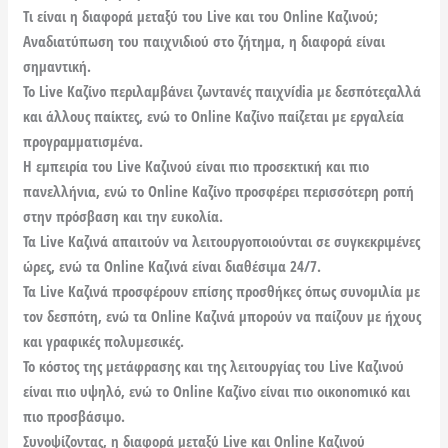
Τι είναι η διαφορά μεταξύ του Live και του Online Καζινού;
Αναδιατύπωση του παιχνιδιού στο ζήτημα, η διαφορά είναι
σημαντική.
Το Live Καζίνο περιλαμβάνει ζωντανές παιχνídia με δεσπότεςαλλά
και άλλους παίκτες, ενώ το Online Καζίνο παίζεται με εργαλεία
προγραμματισμένα.
Η εμπειρία του Live Καζινού είναι πιο προσεκτική και πιο
πανελλήνια, ενώ το Online Καζίνο προσφέρει περισσότερη ροπή
στην πρόσβαση και την ευκολία.
Τα Live Καζινά απαιτούν να λειτουργοποιούνται σε συγκεκριμένες
ώρες, ενώ τα Online Καζινά είναι διαθέσιμα 24/7.
Τα Live Καζινά προσφέρουν επίσης προσθήκες όπως συνομιλία με
τον δεσπότη, ενώ τα Online Καζινά μπορούν να παίζουν με ήχους
και γραφικές πολυμεσικές.
Το κόστος της μετάφρασης και της λειτουργίας του Live Καζινού
είναι πιο υψηλό, ενώ το Online Καζίνο είναι πιο οικonomικό και
πιο προσβάσιμο.
Συνοψίζοντας, η διαφορά μεταξύ Live και Online Καζινού