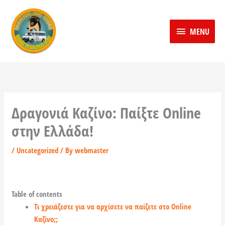
Skip
MENU
to
content
MENU
Δραγονιά Καζίνο: Παίξτε Online
στην Ελλάδα!
/
Uncategorized
/ By
webmaster
Table of contents
Τι χρειάζεστε για να αρχίσετε να παίζετε στο Online
Καζίνο;;