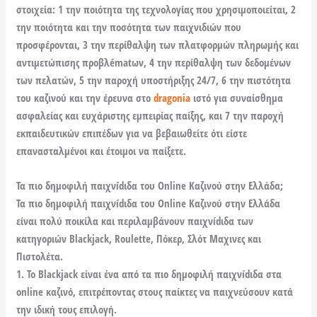
στοιχεία: 1 την ποιότητα της τεχνολογίας που χρησιμοποιείται, 2
την ποιότητα και την ποσότητα των παιχνιδιών που
προσφέρονται, 3 την περίθαλψη των πλατφορμών πληρωμής και
αντιμετώπισης προβλématων, 4 την περίθαλψη των δεδομένων
των πελατών, 5 την παροχή υποστήριξης 24/7, 6 την πιστότητα
του καζινού και την έρευνα στο
dragonia
ιστό για συναίσθημα
ασφαλείας και ευχάριστης εμπειρίας παίξης, και 7 την παροχή
εκπαιδευτικών επιπέδων για να βεβαιωθείτε ότι είστε
επανασταλμένοι και έτοιμοι να παίξετε.
Τα πιο δημοφιλή παιχνídιδα του Online Καζινού στην Ελλάδα;
Τα πιο δημοφιλή παιχνídιδα του Online Καζινού στην Ελλάδα
είναι πολύ ποικίλα και περιλαμβάνουν παιχνídιδα των
κατηγοριών Blackjack, Roulette, Πόκερ, Σλότ Μαχινες και
Πιστολέτα.
1. Το Blackjack είναι ένα από τα πιο δημοφιλή παιχνídιδα στα
online καζινό, επιτρέποντας στους παίκτες να παιχνεύσουν κατά
την ιδική τους επιλογή.