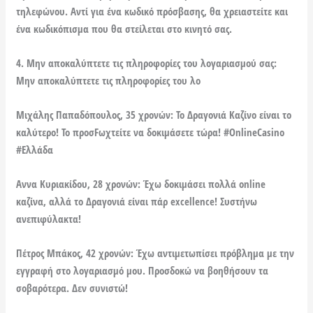
τηλεφώνου. Αντί για ένα κωδικό πρόσβασης, θα χρειαστείτε και
ένα κωδικόπισμα που θα στείλεται στο κινητό σας.
4. Μην αποκαλύπτετε τις πληροφορίες του λογαριασμού σας:
Μην αποκαλύπτετε τις πληροφορίες του λο
Μιχάλης Παπαδόπουλος, 35 χρονών: Το Δραγονιά Καζίνο είναι το
καλύτερο! Το προσFωχτείτε να δοκιμάσετε τώρα! #OnlineCasino
#Ελλάδα
Αννα Κυριακίδου, 28 χρονών: Έχω δοκιμάσει πολλά online
καζίνα, αλλά το Δραγονιά είναι πάρ excellence! Συστήνω
ανεπιφύλακτα!
Πέτρος Μπάκος, 42 χρονών: Έχω αντιμετωπίσει πρόβλημα με την
εγγραφή στο λογαριασμό μου. Προσδοκώ να βοηθήσουν τα
σοβαρότερα. Δεν συνιστώ!