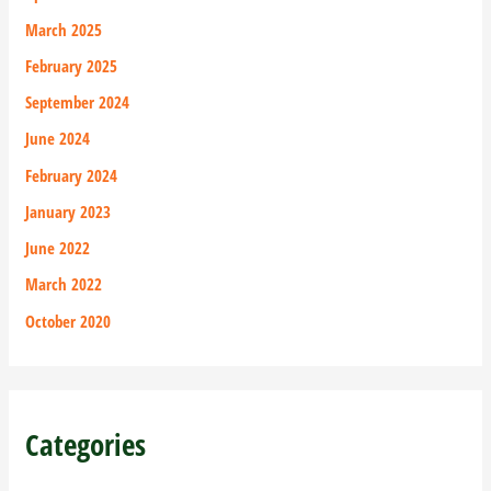
March 2025
February 2025
September 2024
June 2024
February 2024
January 2023
June 2022
March 2022
October 2020
Categories