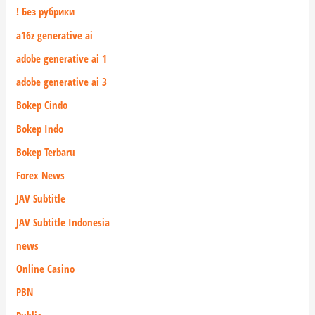
! Без рубрики
a16z generative ai
adobe generative ai 1
adobe generative ai 3
Bokep Cindo
Bokep Indo
Bokep Terbaru
Forex News
JAV Subtitle
JAV Subtitle Indonesia
news
Online Casino
PBN