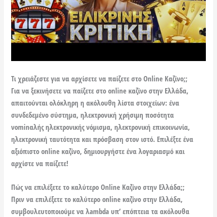
Τι χρειάζεστε για να αρχίσετε να παίζετε στο Online Καζίνο;;
Για να ξεκινήσετε να παίζετε στο online καζίνο στην Ελλάδα,
απαιτούνται ολόκληρη η ακόλουθη λίστα στοιχείων: ένα
συνδεδεμένο σύστημα, ηλεκτρονική χρήσιμη ποσότητα
νominαλής ηλεκτρονικής νόμισμα, ηλεκτρονική επικοινωνία,
ηλεκτρονική ταυτότητα και πρόσβαση στον ιστό. Επιλέξτε ένα
αξιόπιστο online καζίνο, δημιουργήστε ένα λογαριασμό και
αρχίστε να παίζετε!
Πώς να επιλέξετε το καλύτερο Online Καζίνο στην Ελλάδα;;
Πριν να επιλέξετε το καλύτερο online καζίνο στην Ελλάδα,
συμβουλευτοποιούμε να λambda υπ’ επόπτεια τα ακόλουθα