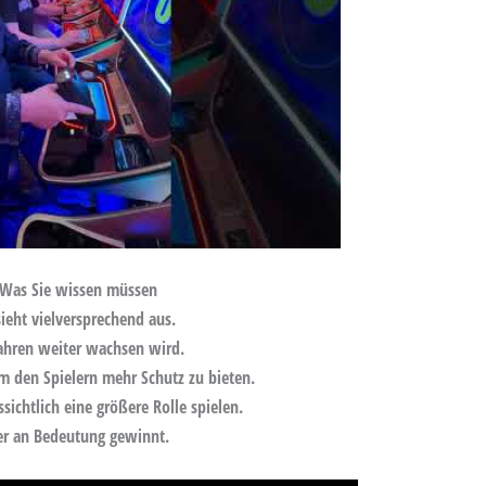
: Was Sie wissen müssen
ieht vielversprechend aus.
Jahren weiter wachsen wird.
m den Spielern mehr Schutz zu bieten.
ichtlich eine größere Rolle spielen.
ter an Bedeutung gewinnt.