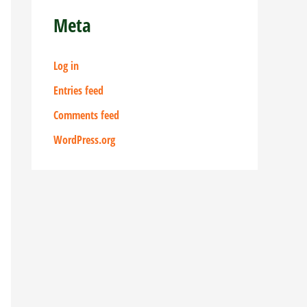
Meta
Log in
Entries feed
Comments feed
WordPress.org