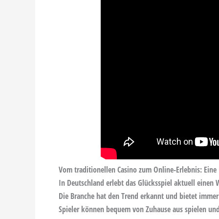
Vom traditionellen Casino zum Online-Erlebnis: Eine
In Deutschland erlebt das Glücksspiel aktuell einen
Die Branche hat den Trend erkannt und bietet immer
Spieler können bequem von Zuhause aus spielen und