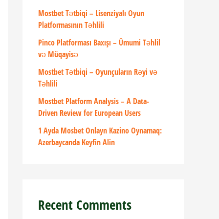
f
Mostbet Tətbiqi – Lisenziyalı Oyun
Platformasının Təhlili
o
r
Pinco Platforması Baxışı – Ümumi Təhlil
və Müqayisə
:
Mostbet Tətbiqi – Oyunçuların Rəyi və
Təhlili
Mostbet Platform Analysis – A Data-
Driven Review for European Users
1 Ayda Mosbet Onlayn Kazino Oynamaq:
Azerbaycanda Keyfin Alin
Recent Comments