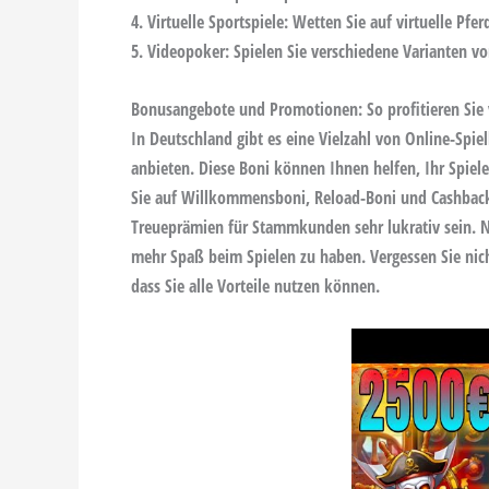
4. Virtuelle Sportspiele: Wetten Sie auf virtuelle Pf
5. Videopoker: Spielen Sie verschiedene Varianten 
Bonusangebote und Promotionen: So profitieren Sie
In Deutschland gibt es eine Vielzahl von Online-Sp
anbieten. Diese Boni können Ihnen helfen, Ihr Spie
Sie auf Willkommensboni, Reload-Boni und Cashba
Treueprämien für Stammkunden sehr lukrativ sein. 
mehr Spaß beim Spielen zu haben. Vergessen Sie nich
dass Sie alle Vorteile nutzen können.