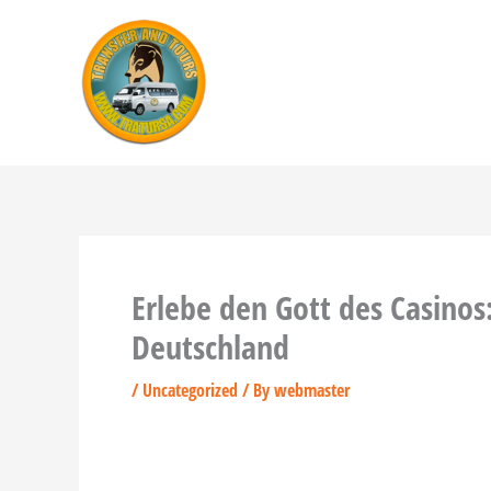
Skip
to
content
Erlebe den Gott des Casinos
Deutschland
/
Uncategorized
/ By
webmaster