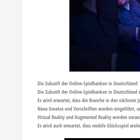
Die Zukunft der Online-Spielbanken in Deutschland
Die Zukunft der Online-Spielbanken in Deutschland s
Es wird erwartet, dass die Branche in den nächsten 
Neue Gesetze und Vorschriften werden eingeführt, u
Virtual Reality und Augmented Reality werden vorauss
Es wird auch erwartet, dass mobile Glücksspiel wei