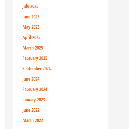
July 2025
June 2025
May 2025
April 2025
March 2025
February 2025
September 2024
June 2024
February 2024
January 2023
June 2022
March 2022