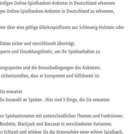
würdigen Online-Spielbanken-Anbieter in Deutschland erkennen
en Online-Spielbanken-Anbieter in Deutschland zu erkennen,
eter über eine gültige Glücksspiellizenz aus Schleswig-Holstein oder
Daten sicher und verschlüsselt überträgt.
sperre und Einzahlungslimits, um Ihr Spielverhalten zu
ahlungsquoten und die Bonusbedingungen des Anbieters.
icherzustellen, dass er kompetent und hilfsbereit ist.
Sie erwartet
ße Auswahl an Spielen . Hier sind 5 Dinge, die Sie erwarten
e von Spielautomaten mit unterschiedlichen Themen und Funktionen.
 Roulette, Blackjack und Baccarat in verschiedenen Varianten.
 in Echtzeit und erleben Sie die Atmosphäre einer echten Spielbank.