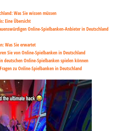
schland: Was Sie wissen müssen
s: Eine Übersicht
rtrauenswürdigen Online-Spielbanken-Anbieter in Deutschland
n: Was Sie erwartet
ren Sie von Online-Spielbanken in Deutschland
 in deutschen Online-Spielbanken spielen können
e Fragen zu Online-Spielbanken in Deutschland