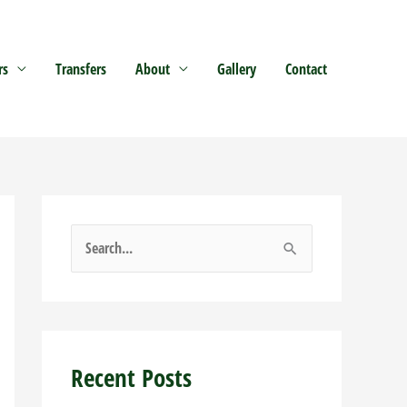
rs
Transfers
About
Gallery
Contact
S
e
a
r
c
Recent Posts
h