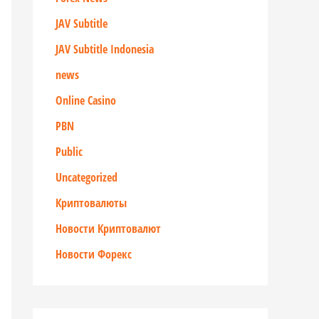
JAV Subtitle
JAV Subtitle Indonesia
news
Online Casino
PBN
Public
Uncategorized
Криптовалюты
Новости Криптовалют
Новости Форекс