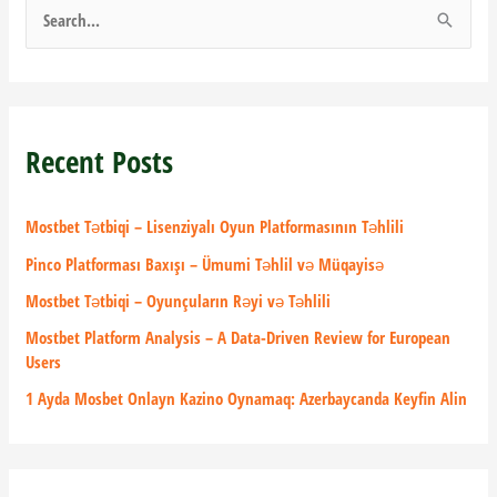
S
e
a
r
Recent Posts
c
h
f
Mostbet Tətbiqi – Lisenziyalı Oyun Platformasının Təhlili
o
Pinco Platforması Baxışı – Ümumi Təhlil və Müqayisə
r
Mostbet Tətbiqi – Oyunçuların Rəyi və Təhlili
:
Mostbet Platform Analysis – A Data-Driven Review for European
Users
1 Ayda Mosbet Onlayn Kazino Oynamaq: Azerbaycanda Keyfin Alin