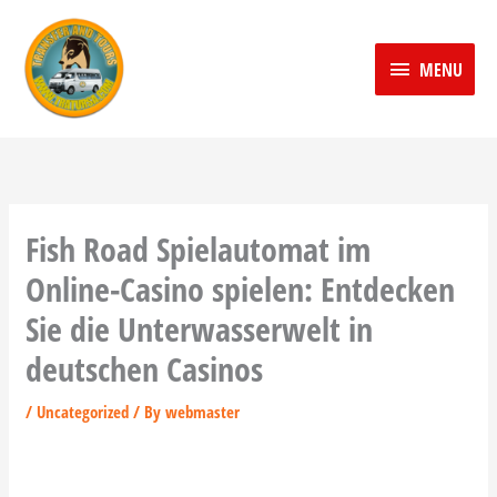
Skip
MENU
to
content
MENU
Fish Road Spielautomat im
Online-Casino spielen: Entdecken
Sie die Unterwasserwelt in
deutschen Casinos
/
Uncategorized
/ By
webmaster