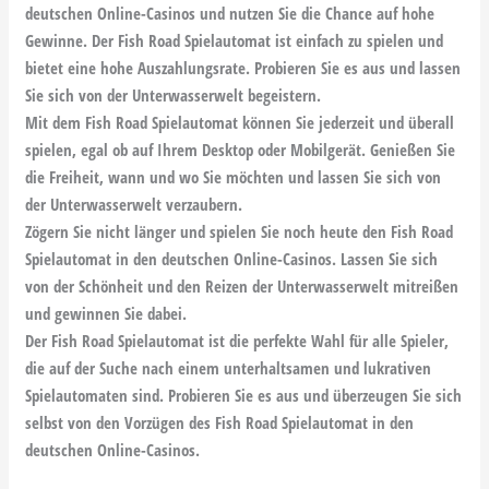
deutschen Online-Casinos und nutzen Sie die Chance auf hohe
Gewinne. Der Fish Road Spielautomat ist einfach zu spielen und
bietet eine hohe Auszahlungsrate. Probieren Sie es aus und lassen
Sie sich von der Unterwasserwelt begeistern.
Mit dem Fish Road Spielautomat können Sie jederzeit und überall
spielen, egal ob auf Ihrem Desktop oder Mobilgerät. Genießen Sie
die Freiheit, wann und wo Sie möchten und lassen Sie sich von
der Unterwasserwelt verzaubern.
Zögern Sie nicht länger und spielen Sie noch heute den Fish Road
Spielautomat in den deutschen Online-Casinos. Lassen Sie sich
von der Schönheit und den Reizen der Unterwasserwelt mitreißen
und gewinnen Sie dabei.
Der Fish Road Spielautomat ist die perfekte Wahl für alle Spieler,
die auf der Suche nach einem unterhaltsamen und lukrativen
Spielautomaten sind. Probieren Sie es aus und überzeugen Sie sich
selbst von den Vorzügen des Fish Road Spielautomat in den
deutschen Online-Casinos.