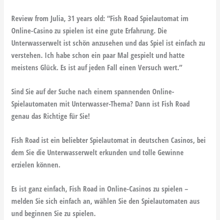
Review from Julia, 31 years old: “Fish Road Spielautomat im
Online-Casino zu spielen ist eine gute Erfahrung. Die
Unterwasserwelt ist schön anzusehen und das Spiel ist einfach zu
verstehen. Ich habe schon ein paar Mal gespielt und hatte
meistens Glück. Es ist auf jeden Fall einen Versuch wert.”
Sind Sie auf der Suche nach einem spannenden Online-
Spielautomaten mit Unterwasser-Thema? Dann ist Fish Road
genau das Richtige für Sie!
Fish Road ist ein beliebter Spielautomat in deutschen Casinos, bei
dem Sie die Unterwasserwelt erkunden und tolle Gewinne
erzielen können.
Es ist ganz einfach, Fish Road in Online-Casinos zu spielen –
melden Sie sich einfach an, wählen Sie den Spielautomaten aus
und beginnen Sie zu spielen.