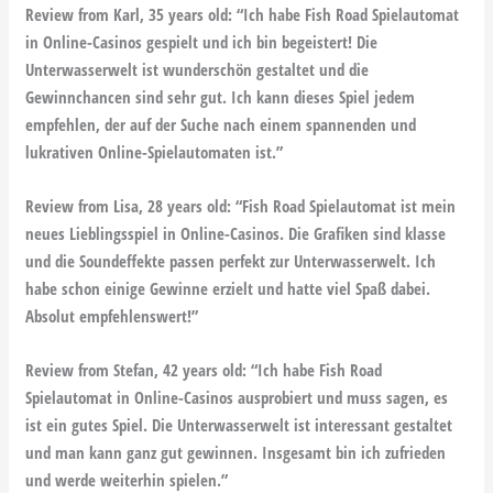
Review from Karl, 35 years old: “Ich habe Fish Road Spielautomat
in Online-Casinos gespielt und ich bin begeistert! Die
Unterwasserwelt ist wunderschön gestaltet und die
Gewinnchancen sind sehr gut. Ich kann dieses Spiel jedem
empfehlen, der auf der Suche nach einem spannenden und
lukrativen Online-Spielautomaten ist.”
Review from Lisa, 28 years old: “Fish Road Spielautomat ist mein
neues Lieblingsspiel in Online-Casinos. Die Grafiken sind klasse
und die Soundeffekte passen perfekt zur Unterwasserwelt. Ich
habe schon einige Gewinne erzielt und hatte viel Spaß dabei.
Absolut empfehlenswert!”
Review from Stefan, 42 years old: “Ich habe Fish Road
Spielautomat in Online-Casinos ausprobiert und muss sagen, es
ist ein gutes Spiel. Die Unterwasserwelt ist interessant gestaltet
und man kann ganz gut gewinnen. Insgesamt bin ich zufrieden
und werde weiterhin spielen.”