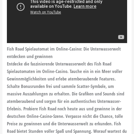
Fish Road Spielautomat im Online-Casino: Die Unterwasserwelt
entdecken und gewinnen
Entdecke die faszinierende Unterwasserwelt des Fish Road
Spielautomaten im Online-Casino. Tauche ein in ein Meer voller
Gewinnmöglichkeiten und erlebe atemberaubende Features.
Schalte Bonusrunden frei und sammle Scatter-Symbole, um
massive Auszahlungen zu erhalten. Die Grafiken und Sounds sind
atemberaubend und sorgen für ein authentisches Unterwasser-
Erlebnis. Probiere Fish Road noch heute aus und gewinne in der
deutschen Online-Casino-Szene. Verpasse nicht die Chance, tolle
Preise zu gewinnen und die Unterwasserwelt zu erkunden. Fish
Road bietet Stunden voller Spaß und Spannung. Worauf wartest du