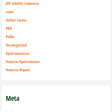
JAV Subtitle Indonesia
news
Online Casino
PBN
Public
Uncategorized
Криптовалюты
Новости Криптовалют
Новости Форекс
Meta