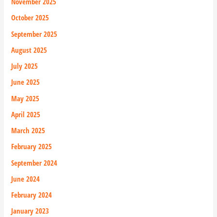
November 2025
October 2025
September 2025
August 2025
July 2025
June 2025
May 2025
April 2025
March 2025
February 2025
September 2024
June 2024
February 2024
January 2023