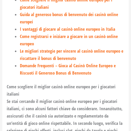
giocatori italiani
Guida al generoso bonus di benvenuto dei casinò online
europei
I vantaggi di giocare al casinò online europeo in Italia
Come registrarsi e iniziare a giocare in un casinò online
europeo
Le migliori strategie per vincere al casinò online europeo e
riscattare il bonus di benvenuto
Domande Frequenti – Gioca al Casinò Online Europeo e
Riscuoti il Generoso Bonus di Benvenuto
Come scegliere il miglior casinò online europeo per i giocatori
italiani
Se stai cercando il miglior casinò online europeo per i giocatori
italiani, ci sono alcuni fattori chiave da considerare. Innanzitutto,
assicurati che il casinò sia autorizzato e regolamentato da
un’entità di gioco online rispettabile. In secondo luogo, verifica la
selezione di giochi offerti, inclusi slot, giochi da tavolo e giochi