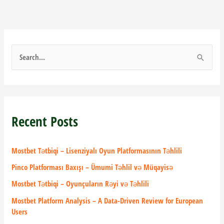
S
e
a
r
Recent Posts
c
h
f
Mostbet Tətbiqi – Lisenziyalı Oyun Platformasının Təhlili
o
Pinco Platforması Baxışı – Ümumi Təhlil və Müqayisə
r
Mostbet Tətbiqi – Oyunçuların Rəyi və Təhlili
:
Mostbet Platform Analysis – A Data-Driven Review for European
Users