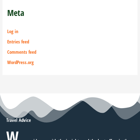
Meta
Log in
Entries feed
Comments feed
WordPress.org
Travel Advice
W