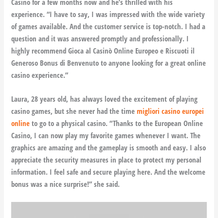
Casino for a few months now and he’s thrilled with his
experience. “I have to say, I was impressed with the wide variety
of games available. And the customer service is top-notch. I had a
question and it was answered promptly and professionally. I
highly recommend Gioca al Casinò Online Europeo e Riscuoti il
Generoso Bonus di Benvenuto to anyone looking for a great online
casino experience.”
Laura, 28 years old, has always loved the excitement of playing
casino games, but she never had the time
migliori casino europei
online
to go to a physical casino. “Thanks to the European Online
Casino, I can now play my favorite games whenever I want. The
graphics are amazing and the gameplay is smooth and easy. I also
appreciate the security measures in place to protect my personal
information. I feel safe and secure playing here. And the welcome
bonus was a nice surprise!” she said.