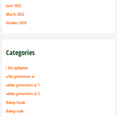
June 2022
March 2022
October 2020
Categories
! Без рубрики
a16z generative ai
adobe generative ai 1
adobe generative ai 3
Bokep Cindo
Bokep Indo