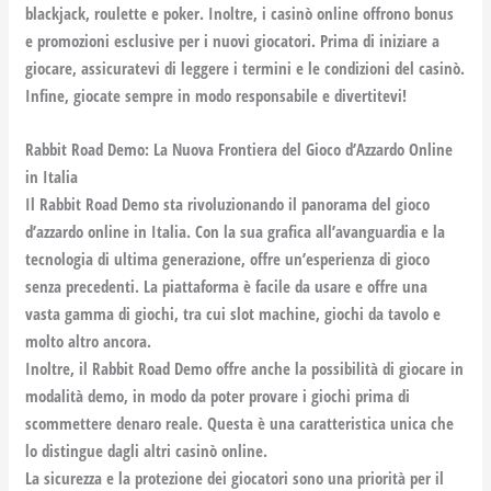
blackjack, roulette e poker. Inoltre, i casinò online offrono bonus
e promozioni esclusive per i nuovi giocatori. Prima di iniziare a
giocare, assicuratevi di leggere i termini e le condizioni del casinò.
Infine, giocate sempre in modo responsabile e divertitevi!
Rabbit Road Demo: La Nuova Frontiera del Gioco d’Azzardo Online
in Italia
Il Rabbit Road Demo sta rivoluzionando il panorama del gioco
d’azzardo online in Italia. Con la sua grafica all’avanguardia e la
tecnologia di ultima generazione, offre un’esperienza di gioco
senza precedenti. La piattaforma è facile da usare e offre una
vasta gamma di giochi, tra cui slot machine, giochi da tavolo e
molto altro ancora.
Inoltre, il Rabbit Road Demo offre anche la possibilità di giocare in
modalità demo, in modo da poter provare i giochi prima di
scommettere denaro reale. Questa è una caratteristica unica che
lo distingue dagli altri casinò online.
La sicurezza e la protezione dei giocatori sono una priorità per il