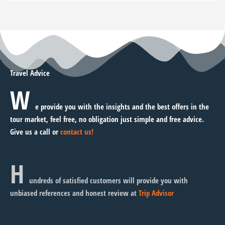
Travel Advice
W
e provide you with the insights and the best offers in the
tour market, feel free, no obligation just simple and free advice.
Give us a call or
contact us!
H
undreds of satisfied customers will provide you with
unbiased references and honest review at
Trip Advisor