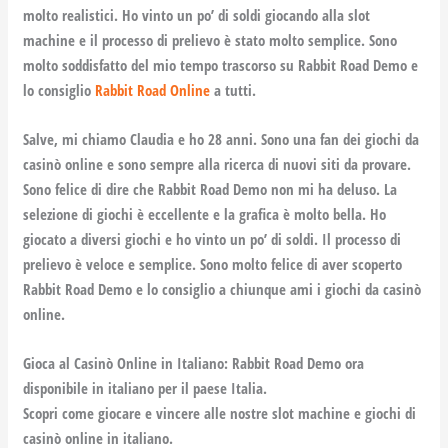
molto realistici. Ho vinto un po’ di soldi giocando alla slot
machine e il processo di prelievo è stato molto semplice. Sono
molto soddisfatto del mio tempo trascorso su Rabbit Road Demo e
lo consiglio
Rabbit Road Online
a tutti.
Salve, mi chiamo Claudia e ho 28 anni. Sono una fan dei giochi da
casinò online e sono sempre alla ricerca di nuovi siti da provare.
Sono felice di dire che Rabbit Road Demo non mi ha deluso. La
selezione di giochi è eccellente e la grafica è molto bella. Ho
giocato a diversi giochi e ho vinto un po’ di soldi. Il processo di
prelievo è veloce e semplice. Sono molto felice di aver scoperto
Rabbit Road Demo e lo consiglio a chiunque ami i giochi da casinò
online.
Gioca al Casinò Online in Italiano: Rabbit Road Demo ora
disponibile in italiano per il paese Italia.
Scopri come giocare e vincere alle nostre slot machine e giochi di
casinò online in italiano.