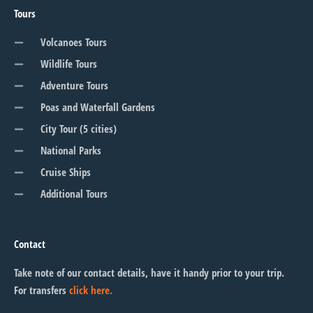
Tours
Volcanoes Tours
Wildlife Tours
Adventure Tours
Poas and Waterfall Gardens
City Tour (5 cities)
National Parks
Cruise Ships
Additional Tours
Contact
Take note of our contact details, have it handy prior to your trip.
For transfers
click here.