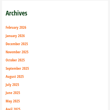
Archives
February 2026
January 2026
December 2025
November 2025
October 2025
September 2025
August 2025
July 2025
June 2025
May 2025
April 2025