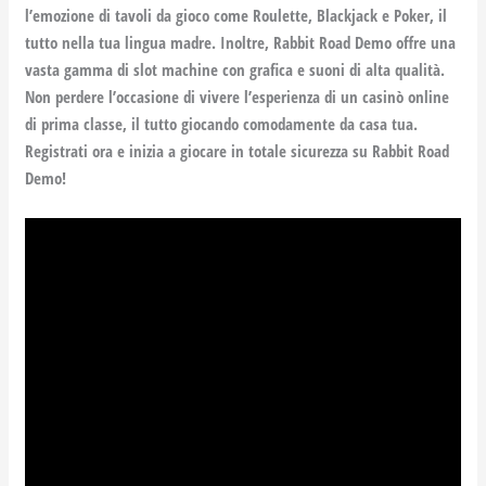
l’emozione di tavoli da gioco come Roulette, Blackjack e Poker, il
tutto nella tua lingua madre. Inoltre, Rabbit Road Demo offre una
vasta gamma di slot machine con grafica e suoni di alta qualità.
Non perdere l’occasione di vivere l’esperienza di un casinò online
di prima classe, il tutto giocando comodamente da casa tua.
Registrati ora e inizia a giocare in totale sicurezza su Rabbit Road
Demo!