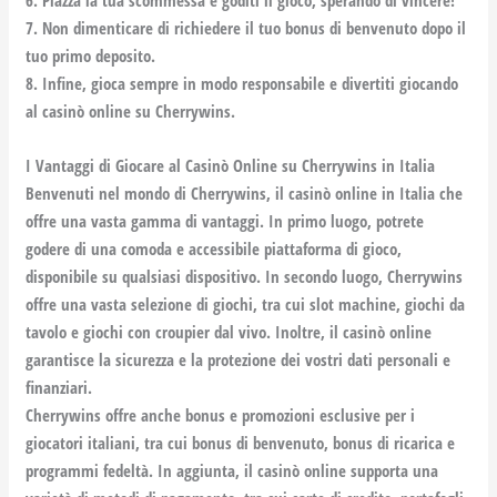
6. Piazza la tua scommessa e goditi il gioco, sperando di vincere!
7. Non dimenticare di richiedere il tuo bonus di benvenuto dopo il
tuo primo deposito.
8. Infine, gioca sempre in modo responsabile e divertiti giocando
al casinò online su Cherrywins.
I Vantaggi di Giocare al Casinò Online su Cherrywins in Italia
Benvenuti nel mondo di Cherrywins, il casinò online in Italia che
offre una vasta gamma di vantaggi. In primo luogo, potrete
godere di una comoda e accessibile piattaforma di gioco,
disponibile su qualsiasi dispositivo. In secondo luogo, Cherrywins
offre una vasta selezione di giochi, tra cui slot machine, giochi da
tavolo e giochi con croupier dal vivo. Inoltre, il casinò online
garantisce la sicurezza e la protezione dei vostri dati personali e
finanziari.
Cherrywins offre anche bonus e promozioni esclusive per i
giocatori italiani, tra cui bonus di benvenuto, bonus di ricarica e
programmi fedeltà. In aggiunta, il casinò online supporta una