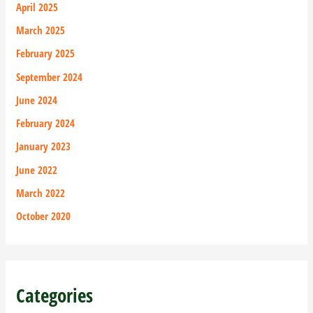
April 2025
March 2025
February 2025
September 2024
June 2024
February 2024
January 2023
June 2022
March 2022
October 2020
Categories