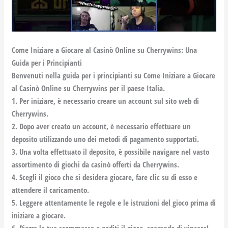
Come Iniziare a Giocare al Casinò Online su Cherrywins: Una
Guida per i Principianti
Benvenuti nella guida per i principianti su Come Iniziare a Giocare
al Casinò Online su Cherrywins per il paese Italia.
1. Per iniziare, è necessario creare un account sul sito web di
Cherrywins.
2. Dopo aver creato un account, è necessario effettuare un
deposito utilizzando uno dei metodi di pagamento supportati.
3. Una volta effettuato il deposito, è possibile navigare nel vasto
assortimento di giochi da casinò offerti da Cherrywins.
4. Scegli il gioco che si desidera giocare, fare clic su di esso e
attendere il caricamento.
5. Leggere attentamente le regole e le istruzioni del gioco prima di
iniziare a giocare.