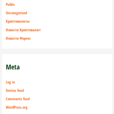
Public
Uncategorized
Криптовалюты
Новости Криптовалют
Новости Форекс
Meta
Log in
Entries feed
Comments feed
WordPress.org