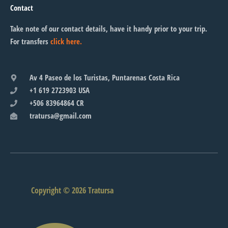
Contact
Take note of our contact details, have it handy prior to your trip.
For transfers
click here.
Av 4 Paseo de los Turistas, Puntarenas Costa Rica
+1 619 2723903 USA
+506 83964864 CR
tratursa@gmail.com
Copyright © 2026 Tratursa