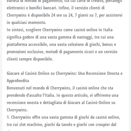
varietà di metodi di pagamento, tra cui carte di credito, portafogli
elettronici e bonifici bancari. Infine, il servizio clienti di
Cherrywins è disponibile 24 ore su 24, 7 giorni su 7, per assistervi
in qualsiasi momento.
In sintesi, scegliere Cherrywins come casinò online in Italia
significa godere di una vasta gamma di vantaggi, tra cui una
piattaforma accessibile, una vasta selezione di giochi, bonus e
promozioni esclusive, metodi di pagamento sicuri e un servizio
clienti sempre disponibile.
Giocare al Casinò Online su Cherrywins: Una Recensione Onesta e
Approfondita
Benvenuti nel mondo di Cherrywins, il casinò online che sta
prendendo d’assalto l’Italia. In questo articolo, vi offriremo una
recensione onesta e dettagliata di Giocare al Casinò Online su
Cherrywins.
1. Cherrywins offre una vasta gamma di giochi da casinò online,
tra cui slot machine, giochi da tavolo e giochi con croupier dal