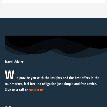
Travel Advice
W
e provide you with the insights and the best offers in the
tour market, feel free, no obligation just simple and free advice.
Give us a call or
contact us!