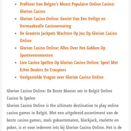
Profiteer Van Belgen’s Meest Populaire Online Casino:
Glorion Casino
Glorion Casino Online: Geniet Van Een Veilige en
Vermaakvolle Casinoervaring
De Grootste Jackpots Wachten Op Jeu Op Glorion Casino
Online
Glorion Casino Online: Alles Over Het Gokken Op
Sportevenementen
Live Casino Spellen Op Glorion Casino Online: Speel Met
Echte Dealers En Croupiers
Veelgestelde Vragen over Glorion Casino Online
Glorion Casino Online: De Beste Manier om in België Online
Casino Te Spelen
Glorion Casino Online is the ultimate destination to play online
casino games in België. Met een uitgebreid assortiment van de
beste casino games, zoals gokautomaten, blackjack, roulette en
poker, is er voor iedereen iets bij Glorion Casino Online. Het is de