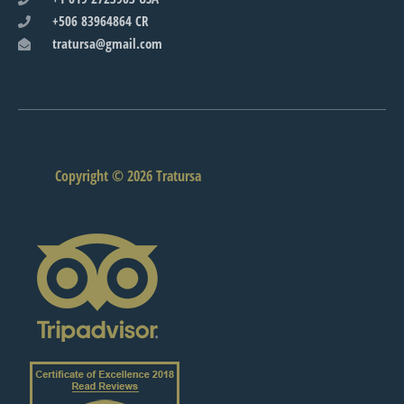
+506 83964864 CR
tratursa@gmail.com
Copyright © 2026 Tratursa