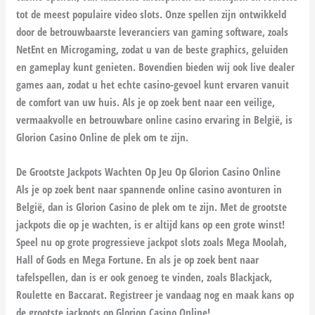
tot de meest populaire video slots. Onze spellen zijn ontwikkeld
door de betrouwbaarste leveranciers van gaming software, zoals
NetEnt en Microgaming, zodat u van de beste graphics, geluiden
en gameplay kunt genieten. Bovendien bieden wij ook live dealer
games aan, zodat u het echte casino-gevoel kunt ervaren vanuit
de comfort van uw huis. Als je op zoek bent naar een veilige,
vermaakvolle en betrouwbare online casino ervaring in België, is
Glorion Casino Online de plek om te zijn.
De Grootste Jackpots Wachten Op Jeu Op Glorion Casino Online
Als je op zoek bent naar spannende online casino avonturen in
België, dan is Glorion Casino de plek om te zijn. Met de grootste
jackpots die op je wachten, is er altijd kans op een grote winst!
Speel nu op grote progressieve jackpot slots zoals Mega Moolah,
Hall of Gods en Mega Fortune. En als je op zoek bent naar
tafelspellen, dan is er ook genoeg te vinden, zoals Blackjack,
Roulette en Baccarat. Registreer je vandaag nog en maak kans op
de grootste jackpots op Glorion Casino Online!