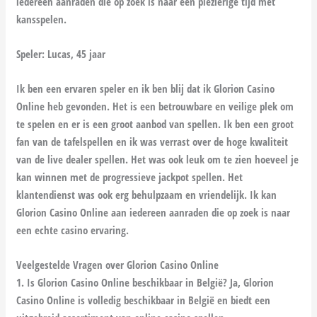
iedereen aanraden die op zoek is naar een plezierige tijd met
kansspelen.
Speler: Lucas, 45 jaar
Ik ben een ervaren speler en ik ben blij dat ik Glorion Casino
Online heb gevonden. Het is een betrouwbare en veilige plek om
te spelen en er is een groot aanbod van spellen. Ik ben een groot
fan van de tafelspellen en ik was verrast over de hoge kwaliteit
van de live dealer spellen. Het was ook leuk om te zien hoeveel je
kan winnen met de progressieve jackpot spellen. Het
klantendienst was ook erg behulpzaam en vriendelijk. Ik kan
Glorion Casino Online aan iedereen aanraden die op zoek is naar
een echte casino ervaring.
Veelgestelde Vragen over Glorion Casino Online
1. Is Glorion Casino Online beschikbaar in België? Ja, Glorion
Casino Online is volledig beschikbaar in België en biedt een