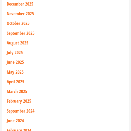
December 2025
November 2025
October 2025
September 2025
August 2025
July 2025
June 2025
May 2025
April 2025
March 2025
February 2025
September 2024
June 2024
February 2024