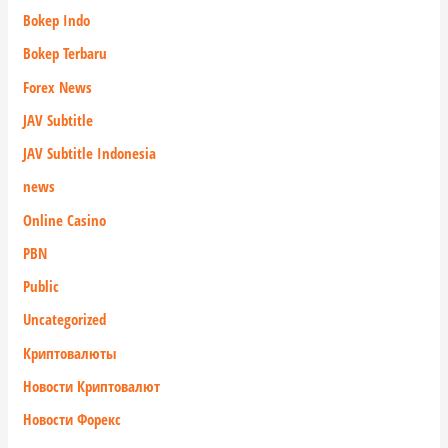
Bokep Indo
Bokep Terbaru
Forex News
JAV Subtitle
JAV Subtitle Indonesia
news
Online Casino
PBN
Public
Uncategorized
Криптовалюты
Новости Криптовалют
Новости Форекс