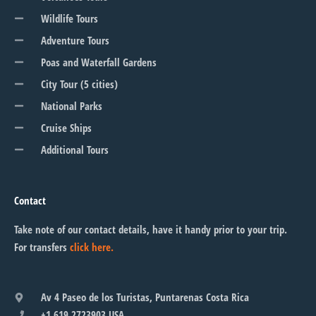
Wildlife Tours
Adventure Tours
Poas and Waterfall Gardens
City Tour (5 cities)
National Parks
Cruise Ships
Additional Tours
Contact
Take note of our contact details, have it handy prior to your trip.
For transfers
click here.
Av 4 Paseo de los Turistas, Puntarenas Costa Rica
+1 619 2723903 USA