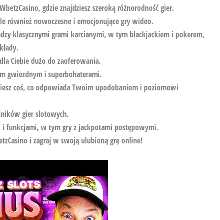
WbetzCasino, gdzie znajdziesz szeroką różnorodność gier.
ale również nowoczesne i emocjonujące gry wideo.
ędzy klasycznymi grami karcianymi, w tym blackjackiem i pokerem,
kłady.
 dla Ciebie dużo do zaoferowania.
tem gwiezdnym i superbohaterami.
jdziesz coś, co odpowiada Twoim upodobaniom i poziomowi
śników gier slotowych.
 i funkcjami, w tym gry z jackpotami postępowymi.
tzCasino i zagraj w swoją ulubioną grę online!