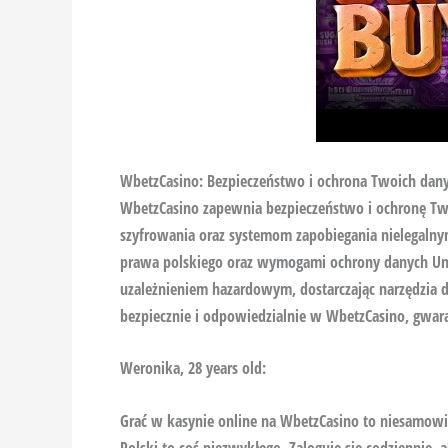
WbetzCasino: Bezpieczeństwo i ochrona Twoich dan
WbetzCasino zapewnia bezpieczeństwo i ochronę 
szyfrowania oraz systemom zapobiegania nielegalny
prawa polskiego oraz wymogami ochrony danych Uni
uzależnieniem hazardowym, dostarczając narzędzia d
bezpiecznie i odpowiedzialnie w WbetzCasino, gwaran
Weronika, 28 years old:
Grać w kasynie online na WbetzCasino to niesamowita
Polski to coś niezwykłego. Zaloguję się codziennie