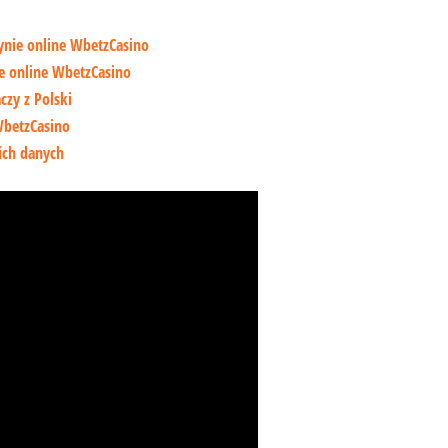
ynie online WbetzCasino
e online WbetzCasino
czy z Polski
WbetzCasino
ich danych