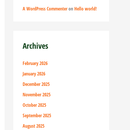
A WordPress Commenter
on
Hello world!
Archives
February 2026
January 2026
December 2025
November 2025
October 2025
September 2025
August 2025