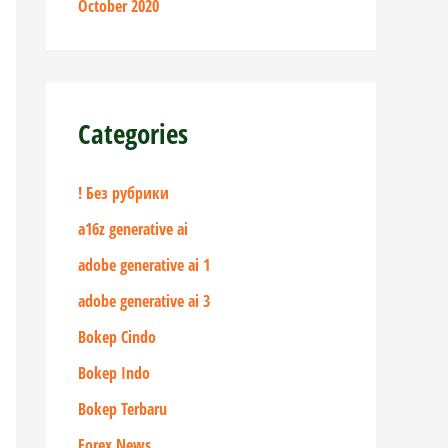
October 2020
Categories
! Без рубрики
a16z generative ai
adobe generative ai 1
adobe generative ai 3
Bokep Cindo
Bokep Indo
Bokep Terbaru
Forex News