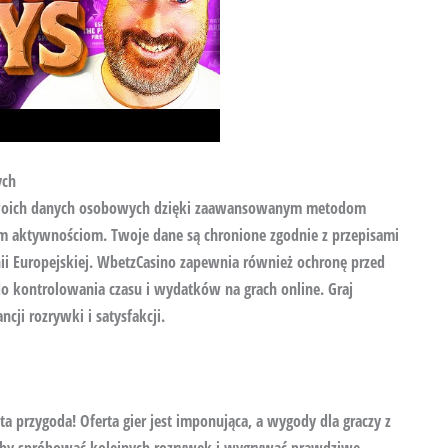
ych
Twoich danych osobowych dzięki zaawansowanym metodom
m aktywnościom. Twoje dane są chronione zgodnie z przepisami
i Europejskiej. WbetzCasino zapewnia również ochronę przed
o kontrolowania czasu i wydatków na grach online. Graj
cji rozrywki i satysfakcji.
 przygoda! Oferta gier jest imponująca, a wygody dla graczy z
, aby spróbować kolejnych rozrywek i wygrywać prawdziwe