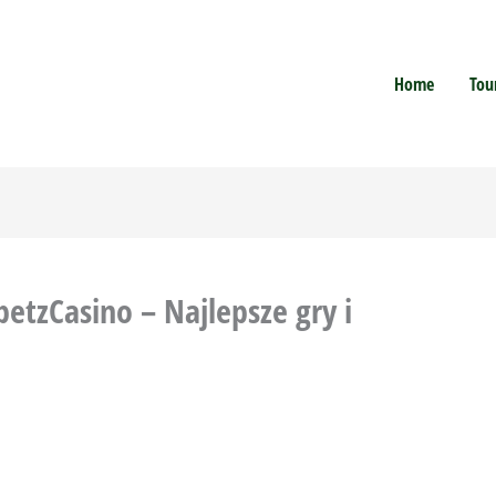
Home
Tou
etzCasino – Najlepsze gry i