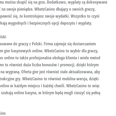
czemu można skupić się na grze. Dodatkowo, wyplaty są dokonywane
ać na swoje pieniądze. WbetzCasino dbający o swoich graczy,
upewnić się, że kontrolujesz swoje wydatki. Wszystko to czyni
ukają wygodnych i bezpiecznych opcji depozytu i wyplaty.
lski
sowane do graczy z Polski. Firma zajmuje się dostarczaniem
m gier kasynowych online. WbetzCasino to wybór dla graczy,
no online to także profesjonalna obsługa klienta i wiele metod
no to również duża liczba bonusów i promocji, dzięki którym
 na wygraną. Oferta gier jest również stale aktualizowana, aby
trakcyjne gry. WbetzCasino to również mobilna wersja, dzięki
online w każdym miejscu i każdej chwili. WbetzCasino to więc
 szukają online kasyna, w którym będą mogli cieszyć się pełną
sino