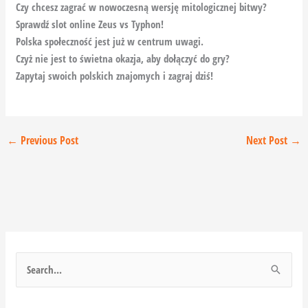
Czy chcesz zagrać w nowoczesną wersję mitologicznej bitwy?
Sprawdź slot online Zeus vs Typhon!
Polska społeczność jest już w centrum uwagi.
Czyż nie jest to świetna okazja, aby dołączyć do gry?
Zapytaj swoich polskich znajomych i zagraj dziś!
←
Previous Post
Next Post
→
S
e