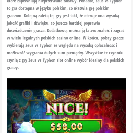
które zapewniają nieprzerwane zabawy. Ponadto, Zeus vs Typhon
to gra dostępna w języku polskim, co ułatwia grę polskim
graczom. Kolejną zaletą tej gry jest fakt, że oferuje ona wysoką
jakość grafiki i dźwięku, co jeszcze bardziej poprawia
doświadczenie gracza. Dodatkowo, można ją łatwo znaleźć i zagrać
w wielu legalnych polskich casino online. W końcu, polscy gracze
wybierają Zeus vs Typhon ze względu na wysoką opłacalność i
możliwość wygrania dużych sum pieniędzy. Wszystkie te czynniki
czynią z gry Zeus vs Typhon slot online wybór idealny dla polskich
graczy.