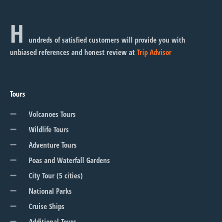
H
undreds of satisfied customers will provide you with
unbiased references and honest review at
Trip Advisor
Tours
Volcanoes Tours
Wildlife Tours
Adventure Tours
Poas and Waterfall Gardens
City Tour (5 cities)
National Parks
Cruise Ships
Additional Tours