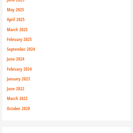
May 2025
April 2025
March 2025
February 2025
September 2024
June 2024
February 2024
January 2023
June 2022
March 2022
October 2020