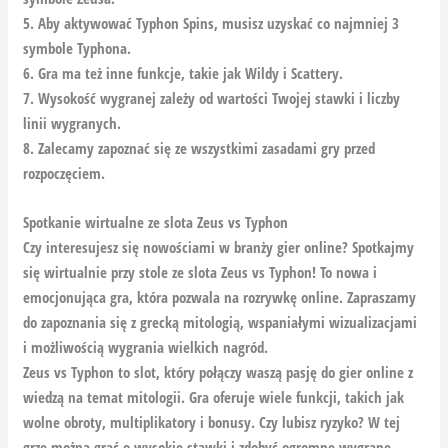
5. Aby aktywować Typhon Spins, musisz uzyskać co najmniej 3
symbole Typhona.
6. Gra ma też inne funkcje, takie jak Wildy i Scattery.
7. Wysokość wygranej zależy od wartości Twojej stawki i liczby
linii wygranych.
8. Zalecamy zapoznać się ze wszystkimi zasadami gry przed
rozpoczęciem.
Spotkanie wirtualne ze slota Zeus vs Typhon
Czy interesujesz się nowościami w branży gier online? Spotkajmy
się wirtualnie przy stole ze slota Zeus vs Typhon! To nowa i
emocjonująca gra, która pozwala na rozrywkę online. Zapraszamy
do zapoznania się z grecką mitologią, wspaniałymi wizualizacjami
i możliwością wygrania wielkich nagród.
Zeus vs Typhon to slot, który połączy waszą pasję do gier online z
wiedzą na temat mitologii. Gra oferuje wiele funkcji, takich jak
wolne obroty, multiplikatory i bonusy. Czy lubisz ryzyko? W tej
grze można grać o wysokie stawki i zdobyć ogromne wygrane.