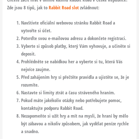
Zde jsou 8 tipů, jak to
Rabbit Road slot
zvládnout:
Navštivte oficiální webovou stránku Rabbit Road a
vytvořte si účet.
Potvrďte svou e-mailovou adresu a dokončete registraci.
Vyberte si způsob platby, který Vám vyhovuje, a učiněte si
deposit.
Prohlédněte se nabídkou her a vyberte si tu, která Vás
nejvíce zaujme.
Před zahájením hry si přečtěte pravidla a ujistěte se, že je
rozumíte.
Nastavte si limity ztrát a času stráveného hraním.
Pokud máte jakékoliv otázky nebo potřebujete pomoc,
kontaktujte podporu Rabbit Road.
Nezapomeňte si užít hry a mít na mysli, že hraní by mělo
být zábavou a nikoliv způsobem, jak vydělat peníze rychle
a snadno.