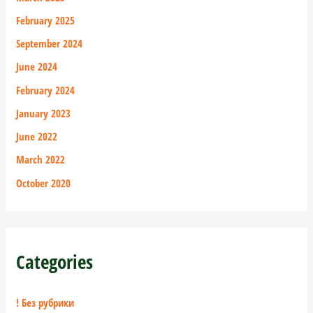
February 2025
September 2024
June 2024
February 2024
January 2023
June 2022
March 2022
October 2020
Categories
! Без рубрики