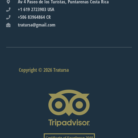
Av 4 Paseo de los Turistas, Puntarenas Costa Rica
+1 619 2723903 USA
+506 83964864 CR
tratursa@gmail.com
Copyright © 2026 Tratursa