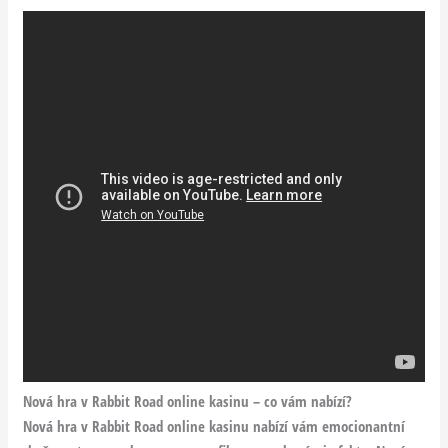
Nová hra v Rabbit Road online kasinu – co vám nabízí?
Nová hra v Rabbit Road online kasinu nabízí vám emocionantní