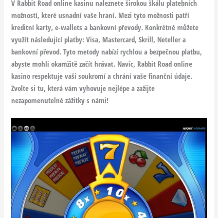
V Rabbit Road online kasinu naleznete širokou škálu platebních
možností, které usnadní vaše hraní. Mezi tyto možnosti patří
kreditní karty
,
e-wallets
a
bankovní převody
. Konkrétně můžete
využít následující platby: Visa, Mastercard, Skrill, Neteller a
bankovní převod. Tyto metody nabízí rychlou a bezpečnou platbu,
abyste mohli okamžitě začít hrávat. Navíc, Rabbit Road online
kasino respektuje vaši soukromí a chrání vaše finanční údaje.
Zvolte si tu, která vám vyhovuje nejlépe a zažijte
nezapomenutelné zážitky s námi!