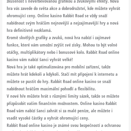
zkušenost s neverbevovanou grafikou a zvukovými efekty. Nová
hra vás zavede do světa akce a dobrodružství, kde můžete vyhrát
ohromující ceny. Online kasino Rabbit Road se vždy snaží
nabídnout svým hráčům nejnovější a nejzajímavější hry a nová
hra definitivně nezklamá.
Kromě skvělých grafiky a zvuků, nová hra nabízí i zajímavé
funkce, které vám umožní zvýšit své zisky. Mohou to být volné
otáčky, multiplikátory nebo i bonusové kolo. Rabbit Road online
kasino vám nabízí šanci vyhrát velké!
Nová hra je také optimalizována pro mobilní zařízení, takže
můžete hrát kdekoli a kdykoli. Stačí mít připojení k internetu a
můžete se pustit do hry. Rabbit Road online kasino se snaží
nabídnout hráčům maximální pohodlí a flexibilitu.
V nové hře můžete hrát s různými limity sázek, takže se můžete
přizpůsobit vašim finančním možnostem. Online kasino Rabbit
Road vám nabízí šanci zahrát si za malé peníze, ale můžete i
vsadit vysoké částky a vyhrát ohromující ceny.
Rabbit Road online kasino je známé svou bezpečností a ochranou