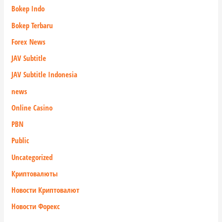
Bokep Indo
Bokep Terbaru
Forex News
JAV Subtitle
JAV Subtitle Indonesia
news
Online Casino
PBN
Public
Uncategorized
Криптовалюты
Новости Криптовалют
Новости Форекс