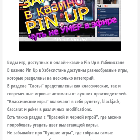
Виды игр, доступных в онлайн-казино Pin Up в Узбекистане
В казино Pin Up в Узбекистане доступны разнообразные игры,
которые разделены на несколько категорий.
В разделе “Слоты” представлены как классические, так и
современные игровые автоматы от лучших производителей.
“Классические игры” включают в себя рулетку, blackjack,
бaccarat и poker в различных modifications.
Есть также раздел с “Красной и черной игрой”, где можно
попробовать угадать цвет вылетающей карты.
Не забывайте про “Лучшие игры”, где собраны самые