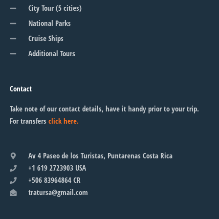
City Tour (5 cities)
National Parks
Cruise Ships
Additional Tours
Contact
Take note of our contact details, have it handy prior to your trip.
For transfers
click here.
Av 4 Paseo de los Turistas, Puntarenas Costa Rica
+1 619 2723903 USA
+506 83964864 CR
tratursa@gmail.com