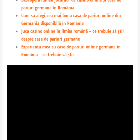
pariuri germane în România
Cum să alegi cea mai bună casă de pariuri online din
Germania disponibilă în România
Juca casino online în limba română – ce trebuie să știi
despre case de pariuri germane
Experiența mea cu case de pariuri online germane în
România – ce trebuie să știi