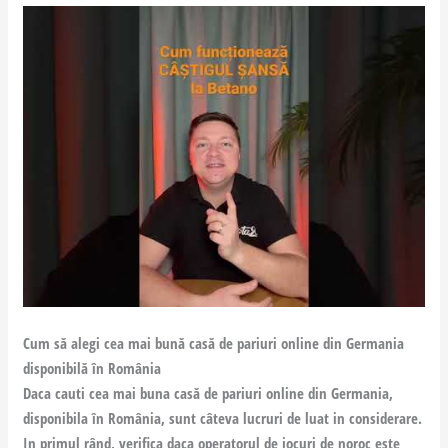
Cum să alegi cea mai bună casă de pariuri online din Germania
disponibilă în România
Daca cauti cea mai buna casă de pariuri online din Germania,
disponibila în România, sunt câteva lucruri de luat in considerare.
In primul rând, verifica daca operatorul de jocuri de noroc este