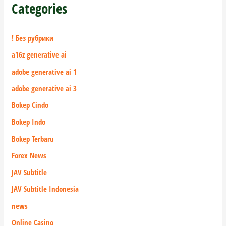
Categories
! Без рубрики
a16z generative ai
adobe generative ai 1
adobe generative ai 3
Bokep Cindo
Bokep Indo
Bokep Terbaru
Forex News
JAV Subtitle
JAV Subtitle Indonesia
news
Online Casino