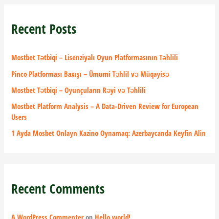
r
Recent Posts
c
h
f
Mostbet Tətbiqi – Lisenziyalı Oyun Platformasının Təhlili
o
Pinco Platforması Baxışı – Ümumi Təhlil və Müqayisə
r
Mostbet Tətbiqi – Oyunçuların Rəyi və Təhlili
:
Mostbet Platform Analysis – A Data-Driven Review for European
Users
1 Ayda Mosbet Onlayn Kazino Oynamaq: Azerbaycanda Keyfin Alin
Recent Comments
A WordPress Commenter
on
Hello world!