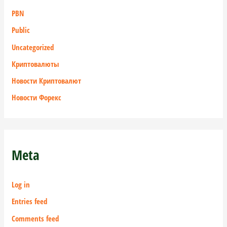
PBN
Public
Uncategorized
Криптовалюты
Новости Криптовалют
Новости Форекс
Meta
Log in
Entries feed
Comments feed