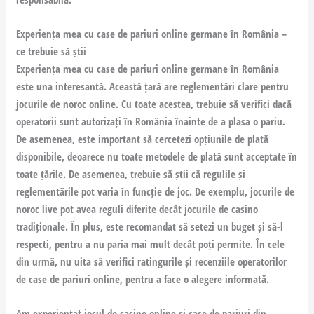
Experiența mea cu case de pariuri online germane în România –
ce trebuie să știi
Experiența mea cu case de pariuri online germane în România
este una interesantă. Această țară are reglementări clare pentru
jocurile de noroc online. Cu toate acestea, trebuie să verifici dacă
operatorii sunt autorizați în România înainte de a plasa o pariu.
De asemenea, este important să cercetezi opțiunile de plată
disponibile, deoarece nu toate metodele de plată sunt acceptate în
toate țările. De asemenea, trebuie să știi că regulile și
reglementările pot varia în funcție de joc. De exemplu, jocurile de
noroc live pot avea reguli diferite decât jocurile de casino
tradiționale. În plus, este recomandat să setezi un buget și să-l
respecti, pentru a nu paria mai mult decât poți permite. În cele
din urmă, nu uita să verifici ratingurile și recenziile operatorilor
de case de pariuri online, pentru a face o alegere informată.
Am experientat jocul de casino online și case de pariuri din