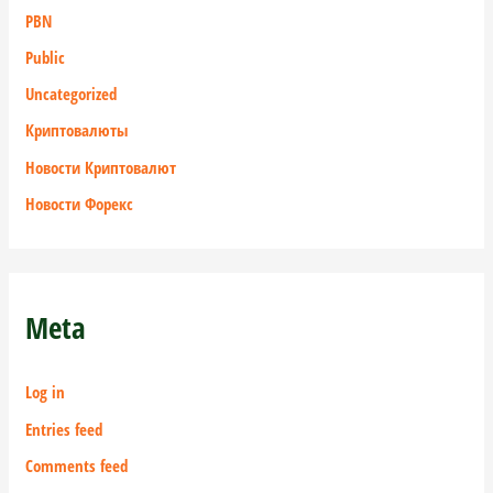
PBN
Public
Uncategorized
Криптовалюты
Новости Криптовалют
Новости Форекс
Meta
Log in
Entries feed
Comments feed