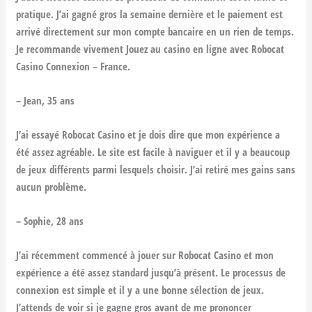
pratique. J’ai gagné gros la semaine dernière et le paiement est
arrivé directement sur mon compte bancaire en un rien de temps.
Je recommande vivement Jouez au casino en ligne avec Robocat
Casino Connexion – France.
– Jean, 35 ans
J’ai essayé Robocat Casino et je dois dire que mon expérience a
été assez agréable. Le site est facile à naviguer et il y a beaucoup
de jeux différents parmi lesquels choisir. J’ai retiré mes gains sans
aucun problème.
– Sophie, 28 ans
J’ai récemment commencé à jouer sur Robocat Casino et mon
expérience a été assez standard jusqu’à présent. Le processus de
connexion est simple et il y a une bonne sélection de jeux.
J’attends de voir si je gagne gros avant de me prononcer