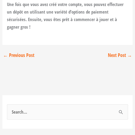
Une fois que vous avez créé votre compte, vous pouvez effectuer
un dépôt en utilisant une variété d’options de paiement
sécurisées. Ensuite, vous êtes prêt à commencer à jouer et à
gagner gros !
←
Previous Post
Next Post
→
S
e
a