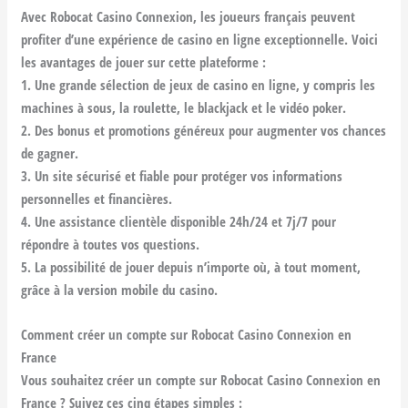
Avec Robocat Casino Connexion, les joueurs français peuvent
profiter d’une expérience de casino en ligne exceptionnelle. Voici
les avantages de jouer sur cette plateforme :
1. Une grande sélection de jeux de casino en ligne, y compris les
machines à sous, la roulette, le blackjack et le vidéo poker.
2. Des bonus et promotions généreux pour augmenter vos chances
de gagner.
3. Un site sécurisé et fiable pour protéger vos informations
personnelles et financières.
4. Une assistance clientèle disponible 24h/24 et 7j/7 pour
répondre à toutes vos questions.
5. La possibilité de jouer depuis n’importe où, à tout moment,
grâce à la version mobile du casino.
Comment créer un compte sur Robocat Casino Connexion en
France
Vous souhaitez créer un compte sur Robocat Casino Connexion en
France ? Suivez ces cinq étapes simples :