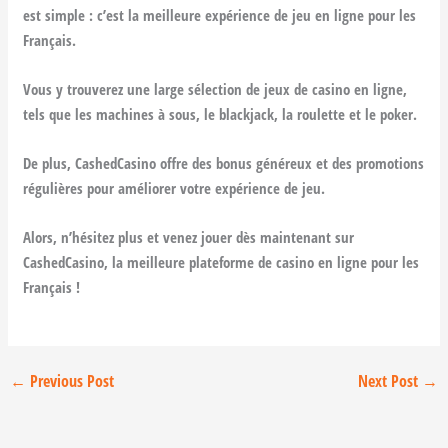
est simple : c’est la meilleure expérience de jeu en ligne pour les
Français.
Vous y trouverez une large sélection de jeux de casino en ligne,
tels que les machines à sous, le blackjack, la roulette et le poker.
De plus, CashedCasino offre des bonus généreux et des promotions
régulières pour améliorer votre expérience de jeu.
Alors, n’hésitez plus et venez jouer dès maintenant sur
CashedCasino, la meilleure plateforme de casino en ligne pour les
Français !
←
Previous Post
Next Post
→