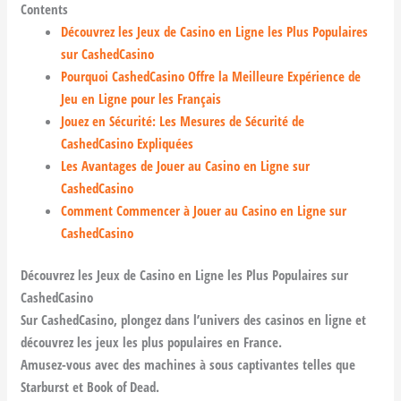
Contents
Découvrez les Jeux de Casino en Ligne les Plus Populaires
sur CashedCasino
Pourquoi CashedCasino Offre la Meilleure Expérience de
Jeu en Ligne pour les Français
Jouez en Sécurité: Les Mesures de Sécurité de
CashedCasino Expliquées
Les Avantages de Jouer au Casino en Ligne sur
CashedCasino
Comment Commencer à Jouer au Casino en Ligne sur
CashedCasino
Découvrez les Jeux de Casino en Ligne les Plus Populaires sur
CashedCasino
Sur CashedCasino, plongez dans l’univers des casinos en ligne et
découvrez les jeux les plus populaires en France.
Amusez-vous avec des machines à sous captivantes telles que
Starburst et Book of Dead.