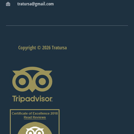
tratursa@gmail.com
Copyright © 2026 Tratursa