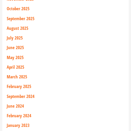
October 2025
September 2025
August 2025
July 2025
June 2025
May 2025
April 2025
March 2025
February 2025
September 2024
June 2024
February 2024
January 2023