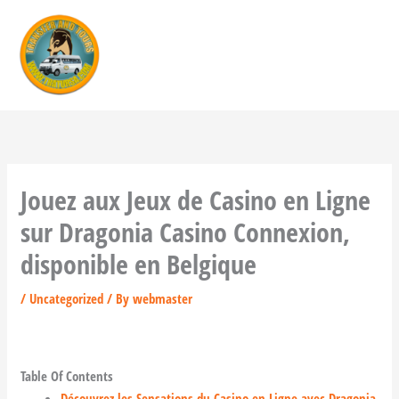
Skip
to
content
Jouez aux Jeux de Casino en Ligne
sur Dragonia Casino Connexion,
disponible en Belgique
/
Uncategorized
/ By
webmaster
Table Of Contents
Découvrez les Sensations du Casino en Ligne avec Dragonia