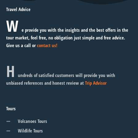
Travel Advice
W
e provide you with the insights and the best offers in the
tour market, feel free, no obligation just simple and free advice.
Give us a call or
contact us!
H
undreds of satisfied customers will provide you with
unbiased references and honest review at
Trip Advisor
Tours
Volcanoes Tours
Wildlife Tours