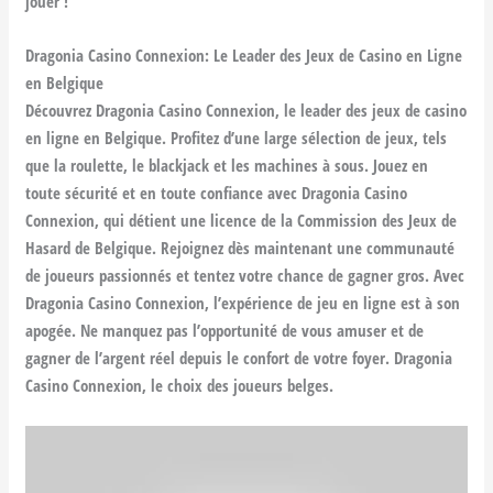
jouer !
Dragonia Casino Connexion: Le Leader des Jeux de Casino en Ligne
en Belgique
Découvrez Dragonia Casino Connexion, le leader des jeux de casino
en ligne en Belgique. Profitez d’une large sélection de jeux, tels
que la roulette, le blackjack et les machines à sous. Jouez en
toute sécurité et en toute confiance avec Dragonia Casino
Connexion, qui détient une licence de la Commission des Jeux de
Hasard de Belgique. Rejoignez dès maintenant une communauté
de joueurs passionnés et tentez votre chance de gagner gros. Avec
Dragonia Casino Connexion, l’expérience de jeu en ligne est à son
apogée. Ne manquez pas l’opportunité de vous amuser et de
gagner de l’argent réel depuis le confort de votre foyer. Dragonia
Casino Connexion, le choix des joueurs belges.