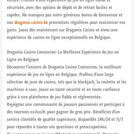
sécurisée, avec des options de dépôt et de retrait faciles et
rapides. Ne manquez pas notre généreux bonus de bienvenue et
nos
dragonia casino be
promotions régulières pour maximiser vos
gains. Jouez dès maintenant sur Dragonia Casino et vivez une
expérience de casino en ligne exceptionnelle en Belgique.
Dragonia Casino Connexion: La Meilleure Expérience de Jeu en
Ligne en Belgique
Découvrez l’univers de Dragonia Casino Connexion, la meilleure
expérience de jeu en ligne en Belgique. Profitez d’une large
sélection de jeux de casino, tels que le blackjack, la roulette et les
machines à sous. Jouez en toute sécurité et en toute confiance
grâce à une plateforme de jeu fiable et réglementée.
Rejoignez une communauté de joueurs passionnés et participez à
des tournois exclusifs pour gagner de gros prix. Bénéficiez d’un
service clientèle de qualité supérieure, disponible 24h/24 et 7j/7
pour répondre à toutes vos questions et préoccupations.