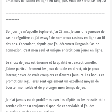
amateurs de casino en ligne en Belgique. Vous ne serez pas déçus!
—————————————————————————————————
————-
Bonjour, je m’appelle Sophie et j’ai 28 ans. Je suis une joueuse de
casino régulière et j’ai essayé de nombreux casinos en ligne au fil
des ans. Cependant, depuis que j’ai découvert Dragonia Casino
Connexion, c’est mon seul et unique endroit pour jouer en ligne.
Le choix de jeux est énorme et la qualité est exceptionnelle.
J’aime particulièrement les jeux de table en direct, où je peux
interagir avec de vrais croupiers et d’autres joueurs. Les bonus et
promotions régulières sont également un excellent moyen de
booster mon solde et de prolonger mon temps de jeu.
Je n’ai jamais eu de problèmes avec les dépôts ou les retraits et le
service client est toujours disponible et serviable si j’ai des