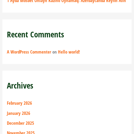
1 Ayda Mosbet Onlayn Kazino Oynamaq: Azerbaycanda Keyfin Alin
Recent Comments
A WordPress Commenter
on
Hello world!
Archives
February 2026
January 2026
December 2025
November 2025