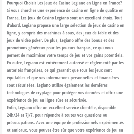
Pourquoi Choisir Les Jeux de Casino Legiano en Ligne en France?
Si vous cherchez une expérience de casino en ligne de qualité en
France, Les Jeux de Casino Legiano sont un excellent choix. Tout
d’abord, Legiano propose une large sélection de jeux de casino en
ligne, y compris des machines à sous, des jeux de table et des
jeux de vidéo poker. De plus, Legiano offre des bonus et des
promotions généreux pour les joueurs français, ce qui vous
permet de maximiser votre temps de jeu et vos gains potentiels.
En outre, Legiano est entièrement autorisé et réglementé par les
autorités françaises, ce qui garantit que tous les jeux sont
équitables et que vos informations personnelles et financières
sont sécurisées. Legiano utilise également les dernières
technologies de cryptage pour protéger vos données et offrir une
expérience de jeu en ligne sûre et sécurisée.
Enfin, Legiano offre un excellent service clientèle, disponible
24h/24 et 7j/7, pour répondre à toutes vos questions ou
préoccupations. Avec une équipe de professionnels expérimentés
et amicaux, vous pouvez être sûr que votre expérience de jeu en