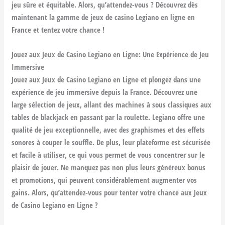
jeu sûre et équitable. Alors, qu’attendez-vous ? Découvrez dès
maintenant la gamme de jeux de casino Legiano en ligne en
France et tentez votre chance !
Jouez aux Jeux de Casino Legiano en Ligne: Une Expérience de Jeu
Immersive
Jouez aux Jeux de Casino Legiano en Ligne et plongez dans une
expérience de jeu immersive depuis la France. Découvrez une
large sélection de jeux, allant des machines à sous classiques aux
tables de blackjack en passant par la roulette. Legiano offre une
qualité de jeu exceptionnelle, avec des graphismes et des effets
sonores à couper le souffle. De plus, leur plateforme est sécurisée
et facile à utiliser, ce qui vous permet de vous concentrer sur le
plaisir de jouer. Ne manquez pas non plus leurs généreux bonus
et promotions, qui peuvent considérablement augmenter vos
gains. Alors, qu’attendez-vous pour tenter votre chance aux Jeux
de Casino Legiano en Ligne ?