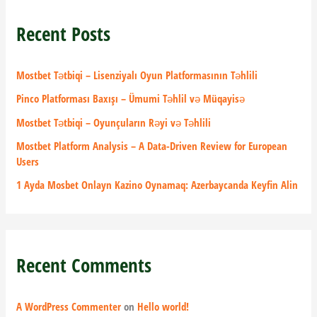
r
Recent Posts
c
h
f
Mostbet Tətbiqi – Lisenziyalı Oyun Platformasının Təhlili
o
Pinco Platforması Baxışı – Ümumi Təhlil və Müqayisə
r
Mostbet Tətbiqi – Oyunçuların Rəyi və Təhlili
:
Mostbet Platform Analysis – A Data-Driven Review for European
Users
1 Ayda Mosbet Onlayn Kazino Oynamaq: Azerbaycanda Keyfin Alin
Recent Comments
A WordPress Commenter
on
Hello world!