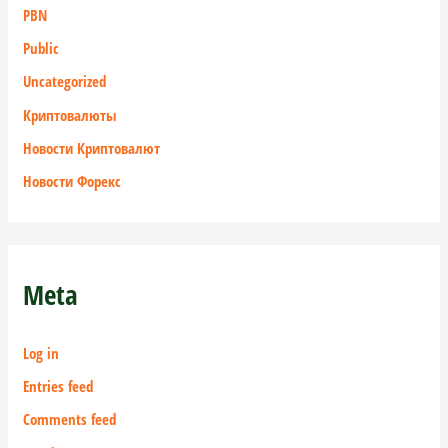
PBN
Public
Uncategorized
Криптовалюты
Новости Криптовалют
Новости Форекс
Meta
Log in
Entries feed
Comments feed