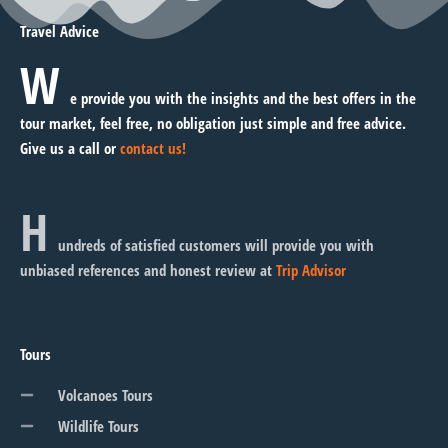
Travel Advice
W
e provide you with the insights and the best offers in the
tour market, feel free, no obligation just simple and free advice.
Give us a call or
contact us!
H
undreds of satisfied customers will provide you with
unbiased references and honest review at
Trip Advisor
Tours
Volcanoes Tours
Wildlife Tours