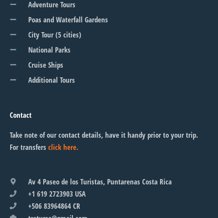
Adventure Tours
Poas and Waterfall Gardens
City Tour (5 cities)
National Parks
Cruise Ships
Additional Tours
Contact
Take note of our contact details, have it handy prior to your trip.
For transfers
click here.
Av 4 Paseo de los Turistas, Puntarenas Costa Rica
+1 619 2723903 USA
+506 83964864 CR
tratursa@gmail.com