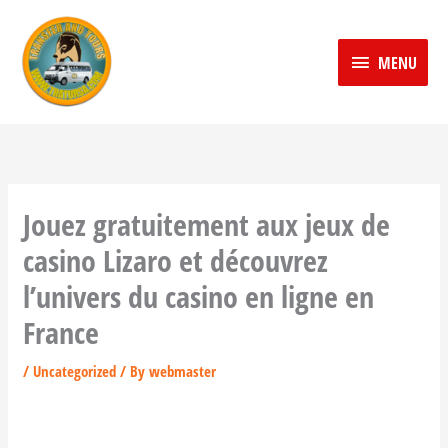
Skip
MENU
to
content
MENU
Jouez gratuitement aux jeux de
casino Lizaro et découvrez
l’univers du casino en ligne en
France
/
Uncategorized
/ By
webmaster