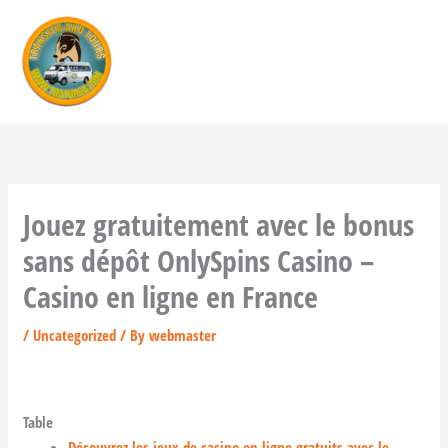
Skip
to
content
Jouez gratuitement avec le bonus
sans dépôt OnlySpins Casino –
Casino en ligne en France
/
Uncategorized
/ By
webmaster
Table
Découvrez les jeux de casino en ligne gratuits avec le