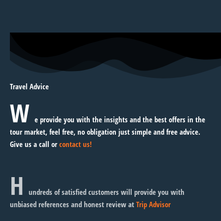
Travel Advice
W
e provide you with the insights and the best offers in the
tour market, feel free, no obligation just simple and free advice.
Give us a call or
contact us!
H
undreds of satisfied customers will provide you with
unbiased references and honest review at
Trip Advisor