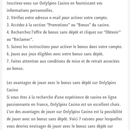
Inscrivez-vous sur OnlySpins Casino en fournissant vos
informations personnelles.
2. Vérifiez votre adresse e-mail pour activer votre compte.
3. Accédez à la section “Promotions” ou “Bonus” du casino.
4. Recherchez l’offre de bonus sans dépôt et cliquez sur “Obtenir”
ou “Réclamer”.
5. Suivez les instructions pour activer le bonus dans votre compte.
6. Jouez aux jeux éligibles avec votre bonus sans dépôt.
7. Faites attention aux conditions de mise et de retrait associées
au bonus.
Les avantages de jouer avec le bonus sans dépôt sur OnlySpins
Casino
Si vous êtes à la recherche d’une expérience de casino en ligne
passionnante en France, OnlySpins Casino est un excellent choix.
L’un des avantages de jouer sur OnlySpins Casino est la possibilité
de jouer avec un bonus sans dépôt. Voici 7 raisons pour lesquelles
vous devriez envisager de jouer avec le bonus sans dépôt sur