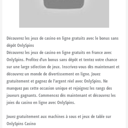
Découvrez les jeux de casino en ligne gratuits avec le bonus sans
dépôt OnlySpins
Découvrez les jeux de casino en ligne gratuits en France avec
OnlySpins. Profitez d’un bonus sans dépôt et tentez votre chance
sur une large sélection de jeux. Inscrivez-vous dès maintenant et
découvrez un monde de divertissement en ligne. Jouez
gratuitement et gagnez de l’argent réel avec OnlySpins. Ne
manquez pas cette occasion unique et rejoignez les rangs des
joueurs gagnants. Commencez dès maintenant et découvrez les
joies du casino en ligne avec OnlySpins.
Jouez gratuitement aux machines à sous et jeux de table sur
OnlySpins Casino