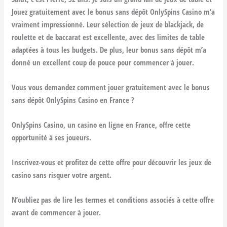
Jouez gratuitement avec le bonus sans dépôt OnlySpins Casino m’a
vraiment impressionné. Leur sélection de jeux de blackjack, de
roulette et de baccarat est excellente, avec des limites de table
adaptées à tous les budgets. De plus, leur bonus sans dépôt m’a
donné un excellent coup de pouce pour commencer à jouer.
Vous vous demandez comment jouer gratuitement avec le bonus
sans dépôt OnlySpins Casino en France ?
OnlySpins Casino, un casino en ligne en France, offre cette
opportunité à ses joueurs.
Inscrivez-vous et profitez de cette offre pour découvrir les jeux de
casino sans risquer votre argent.
N’oubliez pas de lire les termes et conditions associés à cette offre
avant de commencer à jouer.