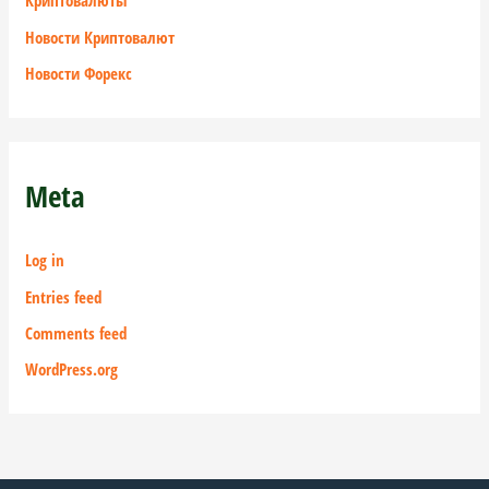
Криптовалюты
Новости Криптовалют
Новости Форекс
Meta
Log in
Entries feed
Comments feed
WordPress.org