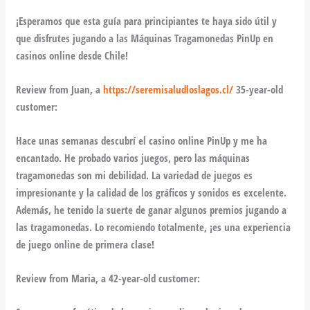
¡Esperamos que esta guía para principiantes te haya sido útil y
que disfrutes jugando a las Máquinas Tragamonedas PinUp en
casinos online desde Chile!
Review from Juan, a
https://seremisaludloslagos.cl/
35-year-old
customer:
Hace unas semanas descubrí el casino online PinUp y me ha
encantado. He probado varios juegos, pero las máquinas
tragamonedas son mi debilidad. La variedad de juegos es
impresionante y la calidad de los gráficos y sonidos es excelente.
Además, he tenido la suerte de ganar algunos premios jugando a
las tragamonedas. Lo recomiendo totalmente, ¡es una experiencia
de juego online de primera clase!
Review from Maria, a 42-year-old customer: