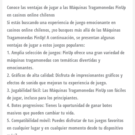
Conoce las ventajas de jugar a las Máquinas Tragamonedas PinUp
en casinos online chilenos
Si estás buscando una experiencia de juego emocionante en
casinos online chilenos, ¡no busques más allá de las Máquinas
Tragamonedas PinUp! A continuación, se presentan algunas
ventajas de jugar a estos juegos populares:
1. Amplia selección de juegos: PinUp ofrece una gran variedad de
máquinas tragamonedas con temáticas divertidas y
emocionantes.
2. Gráficos de alta calidad: Disfruta de impresionantes gráficos y
efectos de sonido que mejoran tu experiencia de juego.
3. Jugabilidad fácil: Las Máquinas Tragamonedas PinUp son fáciles
de jugar, incluso para los principiantes.
4. Botes progresivos: Tienes la oportunidad de ganar botes
masivos que pueden cambiar tu vida.
5. Compatibilidad móvil: Puedes disfrutar de tus juegos favoritos
en cualquier lugar y en cualquier momento desde tu dispositivo