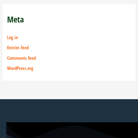
Meta
Log in
Entries feed
Comments feed
WordPress.org