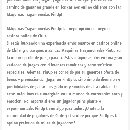
camino de ganar en grande en los casinos online chilenos con las
Máquinas Tragamonedas PinUp!
Máquinas Tragamonedas PinUp: la mejor opción de juego en
casinos online de Chile
Si estás buscando una experiencia emocionante en casinos online
de Chile, ¡no busques más! Las Máquinas Tragamonedas PinUp son
la mejor opción de juego para ti. Estas máquinas ofrecen una gran
variedad de juegos con diferentes temáticas y características
especiales. Además, PinUp es conocido por su generosa oferta de
bonos y promociones. ¡Jugar en PinUp es sinónimo de diversión y
posibilidades de ganar! Los gráficos y sonidos de alta calidad de
estas máquinas te sumergirán en un mundo de entretenimiento y
emoción. No importa si eres un jugador principiante o
experimentado, PinUp tiene algo para todos. ¡Únete a la
comunidad de jugadores de Chile y descubre por qué PinUp es la
opción preferida de miles de jugadores!