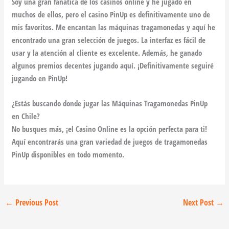
Soy una gran fanática de los casinos online y he jugado en
muchos de ellos, pero el casino PinUp es definitivamente uno de
mis favoritos. Me encantan las máquinas tragamonedas y aquí he
encontrado una gran selección de juegos. La interfaz es fácil de
usar y la atención al cliente es excelente. Además, he ganado
algunos premios decentes jugando aquí. ¡Definitivamente seguiré
jugando en PinUp!
¿Estás buscando donde jugar las Máquinas Tragamonedas PinUp
en Chile?
No busques más, ¡el Casino Online es la opción perfecta para ti!
Aquí encontrarás una gran variedad de juegos de tragamonedas
PinUp disponibles en todo momento.
←
Previous Post
Next Post
→