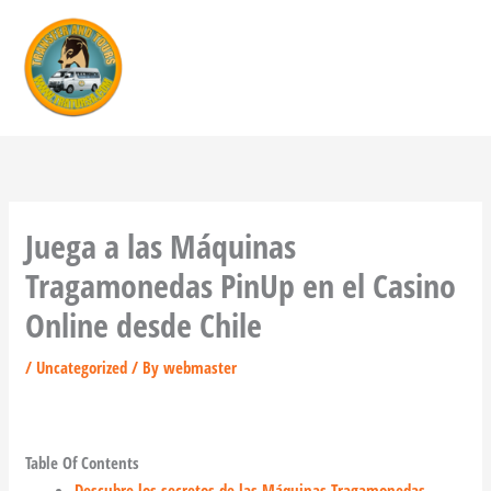
Skip
to
content
Juega a las Máquinas
Tragamonedas PinUp en el Casino
Online desde Chile
/
Uncategorized
/ By
webmaster
Table Of Contents
Descubre los secretos de las Máquinas Tragamonedas