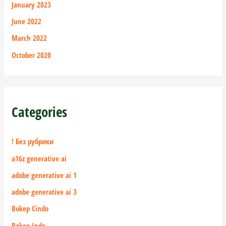
January 2023
June 2022
March 2022
October 2020
Categories
! Без рубрики
a16z generative ai
adobe generative ai 1
adobe generative ai 3
Bokep Cindo
Bokep Indo