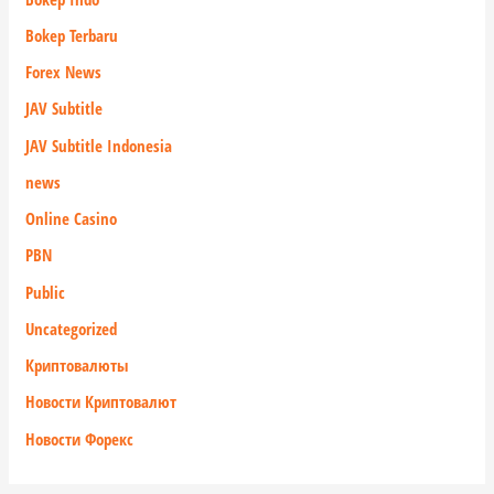
Bokep Terbaru
Forex News
JAV Subtitle
JAV Subtitle Indonesia
news
Online Casino
PBN
Public
Uncategorized
Криптовалюты
Новости Криптовалют
Новости Форекс