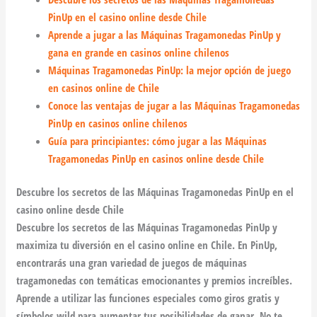
PinUp en el casino online desde Chile
Aprende a jugar a las Máquinas Tragamonedas PinUp y
gana en grande en casinos online chilenos
Máquinas Tragamonedas PinUp: la mejor opción de juego
en casinos online de Chile
Conoce las ventajas de jugar a las Máquinas Tragamonedas
PinUp en casinos online chilenos
Guía para principiantes: cómo jugar a las Máquinas
Tragamonedas PinUp en casinos online desde Chile
Descubre los secretos de las Máquinas Tragamonedas PinUp en el
casino online desde Chile
Descubre los secretos de las Máquinas Tragamonedas PinUp y
maximiza tu diversión en el casino online en Chile. En PinUp,
encontrarás una gran variedad de juegos de máquinas
tragamonedas con temáticas emocionantes y premios increíbles.
Aprende a utilizar las funciones especiales como giros gratis y
símbolos wild para aumentar tus posibilidades de ganar. No te