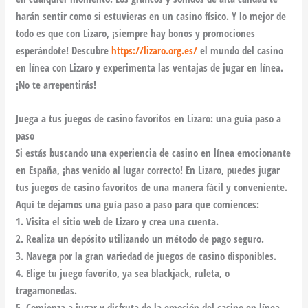
harán sentir como si estuvieras en un casino físico. Y lo mejor de
todo es que con Lizaro, ¡siempre hay bonos y promociones
esperándote! Descubre
https://lizaro.org.es/
el mundo del casino
en línea con Lizaro y experimenta las ventajas de jugar en línea.
¡No te arrepentirás!
Juega a tus juegos de casino favoritos en Lizaro: una guía paso a
paso
Si estás buscando una experiencia de casino en línea emocionante
en España, ¡has venido al lugar correcto! En Lizaro, puedes jugar
tus juegos de casino favoritos de una manera fácil y conveniente.
Aquí te dejamos una guía paso a paso para que comiences:
1. Visita el sitio web de Lizaro y crea una cuenta.
2. Realiza un depósito utilizando un método de pago seguro.
3. Navega por la gran variedad de juegos de casino disponibles.
4. Elige tu juego favorito, ya sea blackjack, ruleta, o
tragamonedas.
5. Comienza a jugar y disfruta de la emoción del casino en línea.