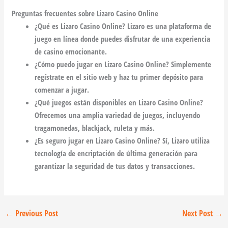
Preguntas frecuentes sobre Lizaro Casino Online
¿Qué es Lizaro Casino Online? Lizaro es una plataforma de
juego en línea donde puedes disfrutar de una experiencia
de casino emocionante.
¿Cómo puedo jugar en Lizaro Casino Online? Simplemente
regístrate en el sitio web y haz tu primer depósito para
comenzar a jugar.
¿Qué juegos están disponibles en Lizaro Casino Online?
Ofrecemos una amplia variedad de juegos, incluyendo
tragamonedas, blackjack, ruleta y más.
¿Es seguro jugar en Lizaro Casino Online? Sí, Lizaro utiliza
tecnología de encriptación de última generación para
garantizar la seguridad de tus datos y transacciones.
←
Previous Post
Next Post
→