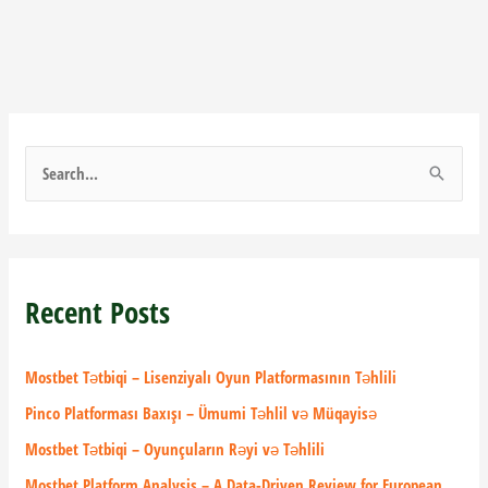
S
e
a
r
Recent Posts
c
h
f
Mostbet Tətbiqi – Lisenziyalı Oyun Platformasının Təhlili
o
Pinco Platforması Baxışı – Ümumi Təhlil və Müqayisə
r
Mostbet Tətbiqi – Oyunçuların Rəyi və Təhlili
:
Mostbet Platform Analysis – A Data-Driven Review for European