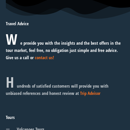
Travel Advice
W
e provide you with the insights and the best offers in the
tour market, feel free, no obligation just simple and free advice.
Give us a call or
contact us!
H
undreds of satisfied customers will provide you with
unbiased references and honest review at
Trip Advisor
Tours
Volcanoes Tours