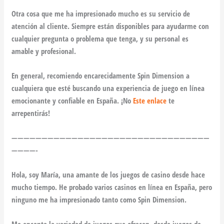
Otra cosa que me ha impresionado mucho es su servicio de
atención al cliente. Siempre están disponibles para ayudarme con
cualquier pregunta o problema que tenga, y su personal es
amable y profesional.
En general, recomiendo encarecidamente Spin Dimension a
cualquiera que esté buscando una experiencia de juego en línea
emocionante y confiable en España. ¡No
Este enlace
te
arrepentirás!
—————————————————————————————————
————-
Hola, soy María, una amante de los juegos de casino desde hace
mucho tiempo. He probado varios casinos en línea en España, pero
ninguno me ha impresionado tanto como Spin Dimension.