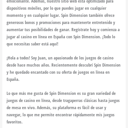
emocionante. Además, nuestro sitio web está optimizado para
dispositivos móviles, por lo que puedes jugar en cualquier
momento y en cualquier lugar. Spin Dimension también ofrece
generosos bonos y promociones para mantenerte entretenido y
aumentar tus posibilidades de ganar. Regístrate hoy y comienza a
jugar al casino en línea en España con Spin Dimension. ¡Todo lo
que necesitas saber está aquí!
¡Hola a todos! Soy Juan, un apasionado de los juegos de casino
desde hace muchos años. Recientemente descubrí Spin Dimension
y he quedado encantado con su oferta de juegos en línea en
España.
Lo que más me gusta de Spin Dimension es su gran variedad de
juegos de casino en línea, desde tragaperras clásicas hasta juegos
de mesa en vivo. Además, su plataforma es fácil de usar y
navegar, lo que me permite encontrar rápidamente mis juegos
favoritos.