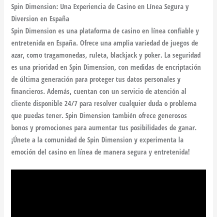
Spin Dimension: Una Experiencia de Casino en Línea Segura y
Diversion en España
Spin Dimension es una plataforma de casino en línea confiable y
entretenida en España. Ofrece una amplia variedad de juegos de
azar, como tragamonedas, ruleta, blackjack y poker. La seguridad
es una prioridad en Spin Dimension, con medidas de encriptación
de última generación para proteger tus datos personales y
financieros. Además, cuentan con un servicio de atención al
cliente disponible 24/7 para resolver cualquier duda o problema
que puedas tener. Spin Dimension también ofrece generosos
bonos y promociones para aumentar tus posibilidades de ganar.
¡Únete a la comunidad de Spin Dimension y experimenta la
emoción del casino en línea de manera segura y entretenida!