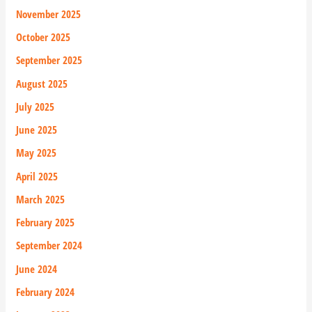
November 2025
October 2025
September 2025
August 2025
July 2025
June 2025
May 2025
April 2025
March 2025
February 2025
September 2024
June 2024
February 2024