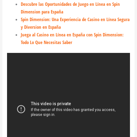
Descubre las Oportunidades de Juego en Línea en Spin
Dimension para España
Spin Dimension: Una Experiencia de Casino en Línea Segura
y Diversion en España
Juega al Casino en Línea en España con Spin Dimension:
Todo Lo Que Necesitas Saber