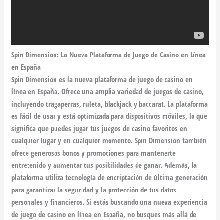
Spin Dimension: La Nueva Plataforma de Juego de Casino en Línea
en España
Spin Dimension es la nueva plataforma de juego de casino en
línea en España. Ofrece una amplia variedad de juegos de casino,
incluyendo tragaperras, ruleta, blackjack y baccarat. La plataforma
es fácil de usar y está optimizada para dispositivos móviles, lo que
significa que puedes jugar tus juegos de casino favoritos en
cualquier lugar y en cualquier momento. Spin Dimension también
ofrece generosos bonos y promociones para mantenerte
entretenido y aumentar tus posibilidades de ganar. Además, la
plataforma utiliza tecnología de encriptación de última generación
para garantizar la seguridad y la protección de tus datos
personales y financieros. Si estás buscando una nueva experiencia
de juego de casino en línea en España, no busques más allá de