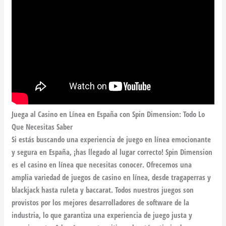
Juega al Casino en Línea en España con Spin Dimension: Todo Lo
Que Necesitas Saber
Si estás buscando una experiencia de juego en línea emocionante
y segura en España, ¡has llegado al lugar correcto! Spin Dimension
es el casino en línea que necesitas conocer. Ofrecemos una
amplia variedad de juegos de casino en línea, desde tragaperras y
blackjack hasta ruleta y baccarat. Todos nuestros juegos son
provistos por los mejores desarrolladores de software de la
industria, lo que garantiza una experiencia de juego justa y