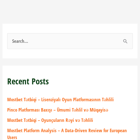
S
e
a
r
Recent Posts
c
h
f
Mostbet Tətbiqi – Lisenziyalı Oyun Platformasının Təhlili
o
Pinco Platforması Baxışı – Ümumi Təhlil və Müqayisə
r
Mostbet Tətbiqi – Oyunçuların Rəyi və Təhlili
:
Mostbet Platform Analysis – A Data-Driven Review for European
Users