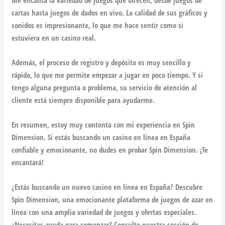
Me encanta la variedad de juegos que ofrecen, desde juegos de
cartas hasta juegos de dados en vivo. La calidad de sus gráficos y
sonidos es impresionante, lo que me hace sentir como si
estuviera en un casino real.
Además, el proceso de registro y depósito es muy sencillo y
rápido, lo que me permite empezar a jugar en poco tiempo. Y si
tengo alguna pregunta o problema, su servicio de atención al
cliente está siempre disponible para ayudarme.
En resumen, estoy muy contenta con mi experiencia en Spin
Dimension. Si estás buscando un casino en línea en España
confiable y emocionante, no dudes en probar Spin Dimension. ¡Te
encantará!
¿Estás buscando un nuevo casino en línea en España? Descubre
Spin Dimension, una emocionante plataforma de juegos de azar en
línea con una amplia variedad de juegos y ofertas especiales.
¿Necesitas ayuda para comenzar? Consulte nuestra sección de