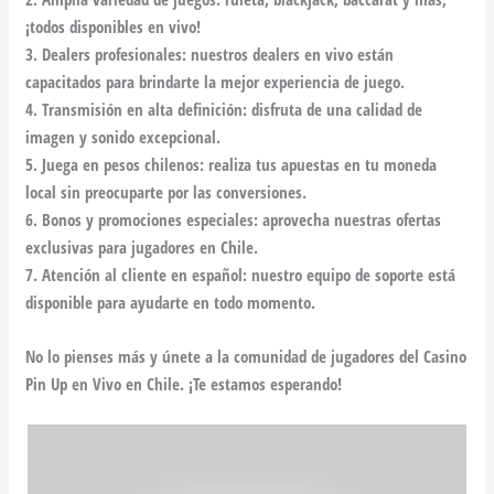
¡todos disponibles en vivo!
3. Dealers profesionales: nuestros dealers en vivo están
capacitados para brindarte la mejor experiencia de juego.
4. Transmisión en alta definición: disfruta de una calidad de
imagen y sonido excepcional.
5. Juega en pesos chilenos: realiza tus apuestas en tu moneda
local sin preocuparte por las conversiones.
6. Bonos y promociones especiales: aprovecha nuestras ofertas
exclusivas para jugadores en Chile.
7. Atención al cliente en español: nuestro equipo de soporte está
disponible para ayudarte en todo momento.
No lo pienses más y únete a la comunidad de jugadores del Casino
Pin Up en Vivo en Chile. ¡Te estamos esperando!