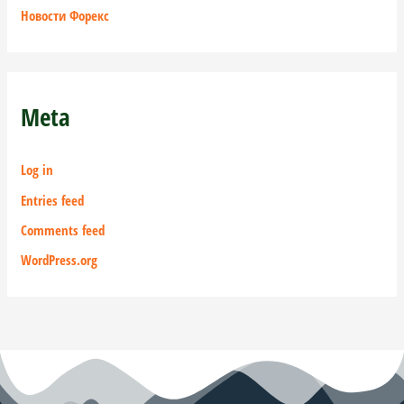
Новости Форекс
Meta
Log in
Entries feed
Comments feed
WordPress.org