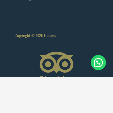
Copyright © 2026 Tratursa