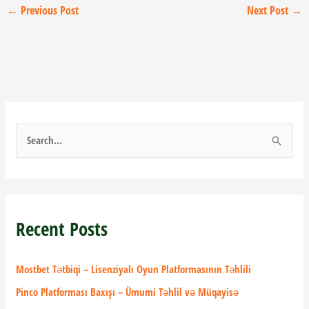
←
Previous Post
Next Post
→
S
e
a
r
Recent Posts
c
h
f
Mostbet Tətbiqi – Lisenziyalı Oyun Platformasının Təhlili
o
Pinco Platforması Baxışı – Ümumi Təhlil və Müqayisə
r