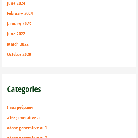
June 2024
February 2024
January 2023
June 2022
March 2022
October 2020
Categories
! Без рубрики
a16z generative ai
adobe generative ai 1
adobe generative ai 3