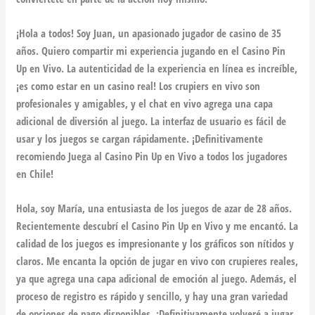
¡Hola a todos! Soy Juan, un apasionado jugador de casino de 35
años. Quiero compartir mi experiencia jugando en el Casino Pin
Up en Vivo. La autenticidad de la experiencia en línea es increíble,
¡es como estar en un casino real! Los crupiers en vivo son
profesionales y amigables, y el chat en vivo agrega una capa
adicional de diversión al juego. La interfaz de usuario es fácil de
usar y los juegos se cargan rápidamente. ¡Definitivamente
recomiendo Juega al Casino Pin Up en Vivo a todos los jugadores
en Chile!
Hola, soy María, una entusiasta de los juegos de azar de 28 años.
Recientemente descubrí el Casino Pin Up en Vivo y me encantó. La
calidad de los juegos es impresionante y los gráficos son nítidos y
claros. Me encanta la opción de jugar en vivo con crupieres reales,
ya que agrega una capa adicional de emoción al juego. Además, el
proceso de registro es rápido y sencillo, y hay una gran variedad
de opciones de pago disponibles. ¡Definitivamente volveré a jugar