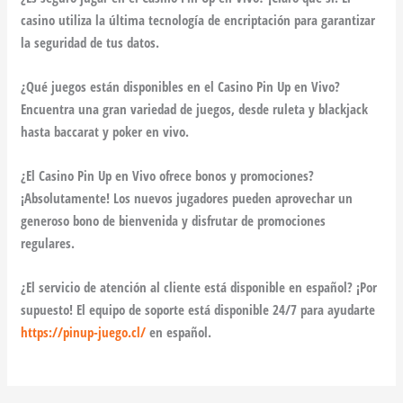
casino utiliza la última tecnología de encriptación para garantizar
la seguridad de tus datos.
¿Qué juegos están disponibles en el Casino Pin Up en Vivo?
Encuentra una gran variedad de juegos, desde ruleta y blackjack
hasta baccarat y poker en vivo.
¿El Casino Pin Up en Vivo ofrece bonos y promociones?
¡Absolutamente! Los nuevos jugadores pueden aprovechar un
generoso bono de bienvenida y disfrutar de promociones
regulares.
¿El servicio de atención al cliente está disponible en español? ¡Por
supuesto! El equipo de soporte está disponible 24/7 para ayudarte
https://pinup-juego.cl/
en español.