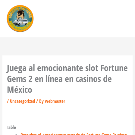
Skip
to
content
Juega al emocionante slot Fortune
Gems 2 en línea en casinos de
México
/
Uncategorized
/ By
webmaster
Table
Descubre el emocionante mundo de Fortune Gems 2: cómo