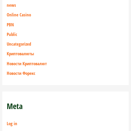
news
Online Casino
PBN
Public
Uncategorized
Криптовалюты
Новости Криптовалют
Новости Форекс
Meta
Log in