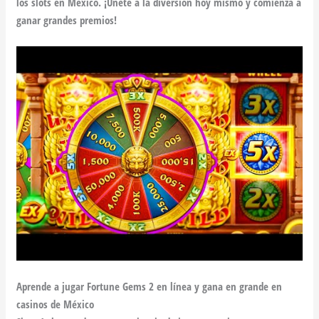
los slots en México. ¡Únete a la diversión hoy mismo y comienza a
ganar grandes premios!
Aprende a jugar Fortune Gems 2 en línea y gana en grande en
casinos de México