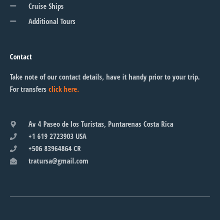
Cruise Ships
Additional Tours
Contact
Take note of our contact details, have it handy prior to your trip.
For transfers
click here.
Av 4 Paseo de los Turistas, Puntarenas Costa Rica
+1 619 2723903 USA
+506 83964864 CR
tratursa@gmail.com