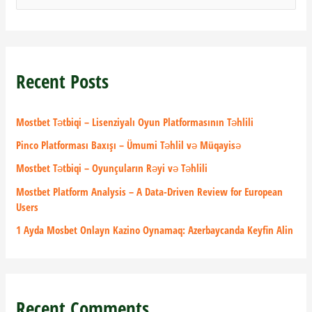
e
a
r
Recent Posts
c
h
f
Mostbet Tətbiqi – Lisenziyalı Oyun Platformasının Təhlili
o
Pinco Platforması Baxışı – Ümumi Təhlil və Müqayisə
r
Mostbet Tətbiqi – Oyunçuların Rəyi və Təhlili
:
Mostbet Platform Analysis – A Data-Driven Review for European
Users
1 Ayda Mosbet Onlayn Kazino Oynamaq: Azerbaycanda Keyfin Alin
Recent Comments