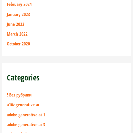
February 2024
January 2023
June 2022
March 2022
October 2020
Categories
! Без рубрики
a16z generative ai
adobe generative ai 1
adobe generative ai 3