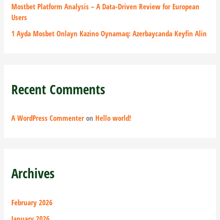
:
Mostbet Platform Analysis – A Data-Driven Review for European
Users
1 Ayda Mosbet Onlayn Kazino Oynamaq: Azerbaycanda Keyfin Alin
Recent Comments
A WordPress Commenter
on
Hello world!
Archives
February 2026
January 2026