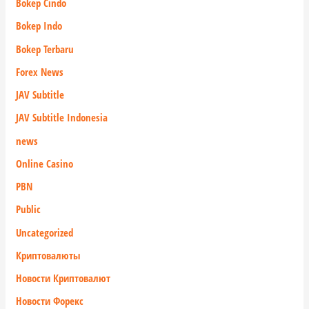
Bokep Cindo
Bokep Indo
Bokep Terbaru
Forex News
JAV Subtitle
JAV Subtitle Indonesia
news
Online Casino
PBN
Public
Uncategorized
Криптовалюты
Новости Криптовалют
Новости Форекс