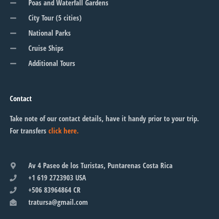
Poas and Waterfall Gardens
City Tour (5 cities)
National Parks
Cruise Ships
Additional Tours
Contact
Take note of our contact details, have it handy prior to your trip.
For transfers
click here.
Av 4 Paseo de los Turistas, Puntarenas Costa Rica
+1 619 2723903 USA
+506 83964864 CR
tratursa@gmail.com