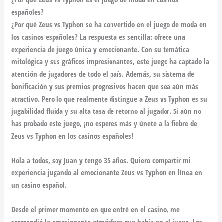
españoles?
¿Por qué Zeus vs Typhon se ha convertido en el juego de moda en
los casinos españoles? La respuesta es sencilla: ofrece una
experiencia de juego única y emocionante. Con su temática
mitológica y sus gráficos impresionantes, este juego ha captado la
atención de jugadores de todo el país. Además, su sistema de
bonificación y sus premios progresivos hacen que sea aún más
atractivo. Pero lo que realmente distingue a Zeus vs Typhon es su
jugabilidad fluida y su alta tasa de retorno al jugador. Si aún no
has probado este juego, ¡no esperes más y únete a la fiebre de
Zeus vs Typhon en los casinos españoles!
Hola a todos, soy Juan y tengo 35 años. Quiero compartir mi
experiencia jugando al emocionante Zeus vs Typhon en línea en
un casino español.
Desde el primer momento en que entré en el casino, me
sorprendió la emocionante atmósfera que había en el juego. Los