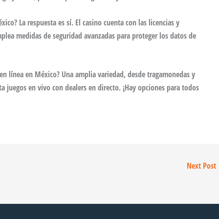
ico? La respuesta es sí. El casino cuenta con las licencias y
 emplea medidas de seguridad avanzadas para proteger los datos de
 en línea en México? Una amplia variedad, desde tragamonedas y
ta juegos en vivo con dealers en directo. ¡Hay opciones para todos
Next Post