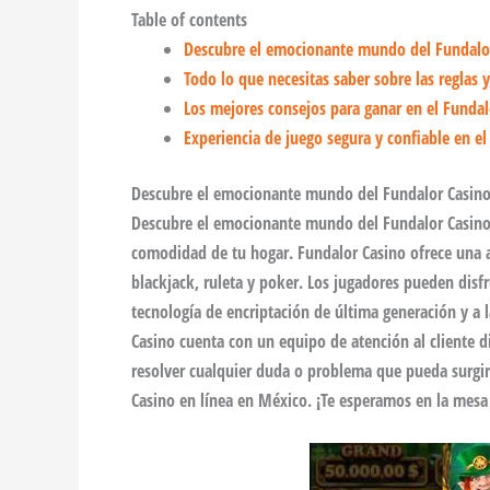
Table of contents
Descubre el emocionante mundo del Fundalor
Todo lo que necesitas saber sobre las reglas 
Los mejores consejos para ganar en el Fundal
Experiencia de juego segura y confiable en e
Descubre el emocionante mundo del Fundalor Casino
Descubre el emocionante mundo del Fundalor Casino 
comodidad de tu hogar. Fundalor Casino ofrece una 
blackjack, ruleta y poker. Los jugadores pueden disfr
tecnología de encriptación de última generación y a 
Casino cuenta con un equipo de atención al cliente di
resolver cualquier duda o problema que pueda surgi
Casino en línea en México. ¡Te esperamos en la mesa