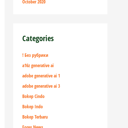
October 2020
Categories
! Без рубрики
a16z generative ai
adobe generative ai 1
adobe generative ai 3
Bokep Cindo
Bokep Indo
Bokep Terbaru
Forex News