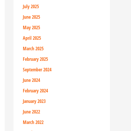
July 2025
June 2025
May 2025
April 2025
March 2025
February 2025
September 2024
June 2024
February 2024
January 2023
June 2022
March 2022