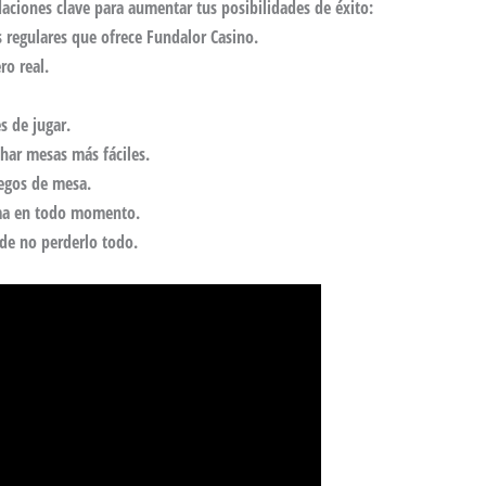
aciones clave para aumentar tus posibilidades de éxito:
 regulares que ofrece Fundalor Casino.
ro real.
s de jugar.
har mesas más fáciles.
uegos de mesa.
alma en todo momento.
 de no perderlo todo.