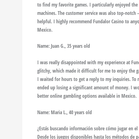
to find my favorite games. I particularly enjoyed the
machines. The customer service was also top-notch 
helpful. I highly recommend Fundalor Casino to anyo
Mexico.
Name: Juan G., 35 years old
I was really disappointed with my experience at Fun
glitchy, which made it difficult for me to enjoy the
I waited for hours to get a reply to my inquiries. 
ended up losing a significant amount of money. I 
better online gambling options available in Mexico.
Name: Maria L., 40 years old
¿Estás buscando información sobre cómo jugar en el 
Desde los juegos disponibles hasta los métodos de pag