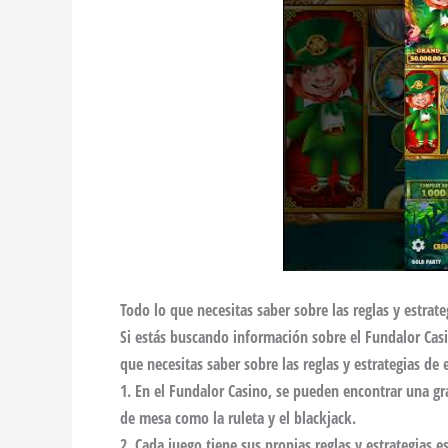
Todo lo que necesitas saber sobre las reglas y estrat
Si estás buscando información sobre el Fundalor Casi
que necesitas saber sobre las reglas y estrategias de 
1. En el Fundalor Casino, se pueden encontrar una 
de mesa como la ruleta y el blackjack.
2. Cada juego tiene sus propias reglas y estrategias e