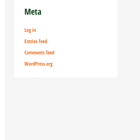
Meta
Log in
Entries feed
Comments feed
WordPress.org