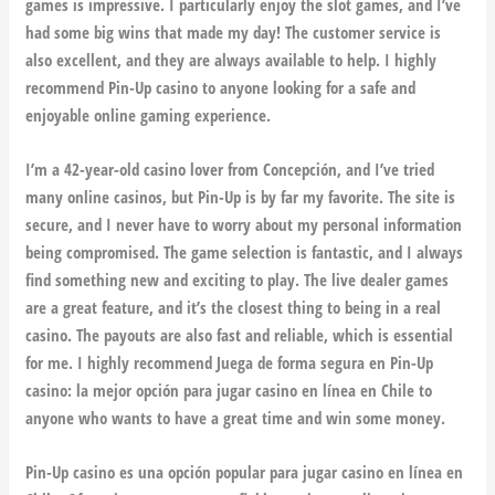
games is impressive. I particularly enjoy the slot games, and I’ve
had some big wins that made my day! The customer service is
also excellent, and they are always available to help. I highly
recommend Pin-Up casino to anyone looking for a safe and
enjoyable online gaming experience.
I’m a 42-year-old casino lover from Concepción, and I’ve tried
many online casinos, but Pin-Up is by far my favorite. The site is
secure, and I never have to worry about my personal information
being compromised. The game selection is fantastic, and I always
find something new and exciting to play. The live dealer games
are a great feature, and it’s the closest thing to being in a real
casino. The payouts are also fast and reliable, which is essential
for me. I highly recommend Juega de forma segura en Pin-Up
casino: la mejor opción para jugar casino en línea en Chile to
anyone who wants to have a great time and win some money.
Pin-Up casino es una opción popular para jugar casino en línea en