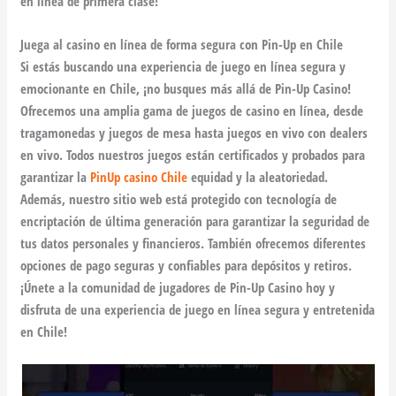
en línea de primera clase!
Juega al casino en línea de forma segura con Pin-Up en Chile
Si estás buscando una experiencia de juego en línea segura y
emocionante en Chile, ¡no busques más allá de Pin-Up Casino!
Ofrecemos una amplia gama de juegos de casino en línea, desde
tragamonedas y juegos de mesa hasta juegos en vivo con dealers
en vivo. Todos nuestros juegos están certificados y probados para
garantizar la
PinUp casino Chile
equidad y la aleatoriedad.
Además, nuestro sitio web está protegido con tecnología de
encriptación de última generación para garantizar la seguridad de
tus datos personales y financieros. También ofrecemos diferentes
opciones de pago seguras y confiables para depósitos y retiros.
¡Únete a la comunidad de jugadores de Pin-Up Casino hoy y
disfruta de una experiencia de juego en línea segura y entretenida
en Chile!