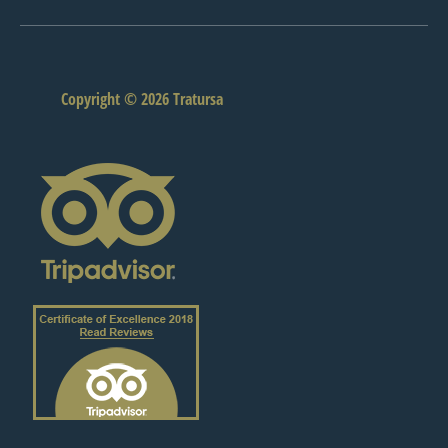
Copyright © 2026 Tratursa