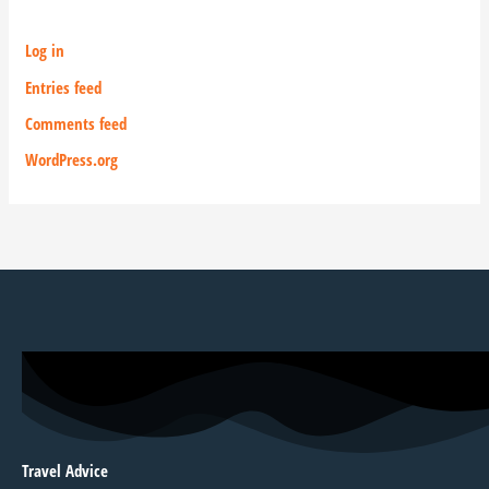
Log in
Entries feed
Comments feed
WordPress.org
Travel Advice