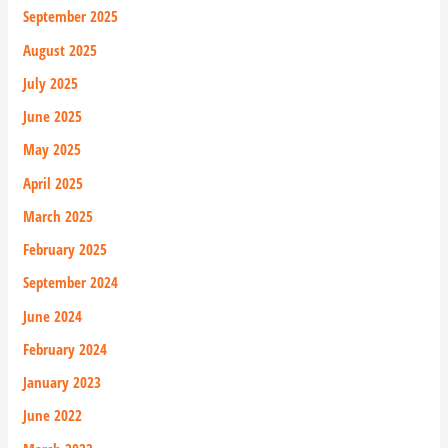
September 2025
August 2025
July 2025
June 2025
May 2025
April 2025
March 2025
February 2025
September 2024
June 2024
February 2024
January 2023
June 2022