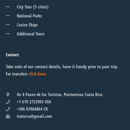
City Tour (5 cities)
National Parks
Cruise Ships
Additional Tours
Contact
Take note of our contact details, have it handy prior to your trip.
For transfers
click here.
Av 4 Paseo de los Turistas, Puntarenas Costa Rica
+1 619 2723903 USA
+506 83964864 CR
tratursa@gmail.com