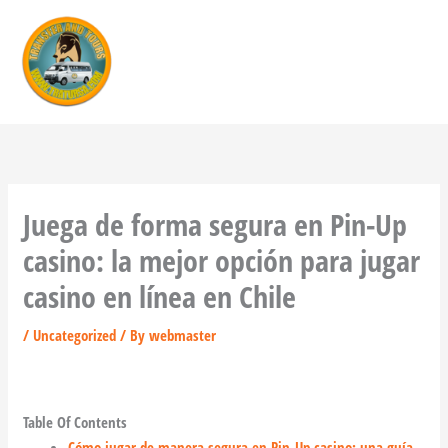
Skip
to
content
Juega de forma segura en Pin-Up
casino: la mejor opción para jugar
casino en línea en Chile
/
Uncategorized
/ By
webmaster
Table Of Contents
Cómo jugar de manera segura en Pin-Up casino: una guía