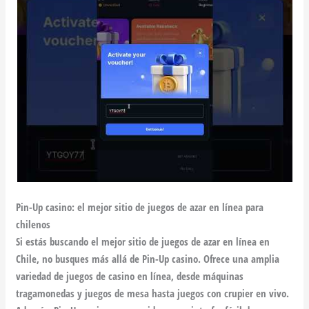
Pin-Up casino: el mejor sitio de juegos de azar en línea para
chilenos
Si estás buscando el mejor sitio de juegos de azar en línea en
Chile, no busques más allá de Pin-Up casino. Ofrece una amplia
variedad de juegos de casino en línea, desde máquinas
tragamonedas y juegos de mesa hasta juegos con crupier en vivo.