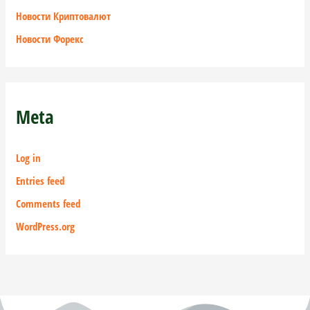
Новости Криптовалют
Новости Форекс
Meta
Log in
Entries feed
Comments feed
WordPress.org