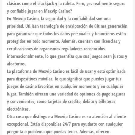
clásicos como el blackjack y la ruleta. Pero, ¿es realmente seguro
y confiable jugar en Mexvip Casino?
En Mexvip Casino, la seguridad y la confiabilidad son una
prioridad. Utilizan tecnología de encriptación de última generación
para garantizar que todos los datos personales y financieros estén
protegidos en todo momento. Además, cuentan con licencias y
certificaciones de organismos reguladores reconocidos
internacionalmente, lo que garantiza que sus juegos sean justos y
aleatorios.
La plataforma de Mexvip Casino es fácil de usar y está optimizada
para dispositivos móviles, lo que significa que puedes jugar tus
juegos de casino favoritos en cualquier momento y en cualquier
lugar. También ofrecen una variedad de opciones de pago seguras
y convenientes, como tarjetas de crédito, débito y billeteras
electrónicas.
Otra cosa que distingue a Mexvip Casino es su atención al cliente
excepcional. Están disponibles 24/7 para ayudarte con cualquier
pregunta o problema que puedas tener. Además, ofrecen