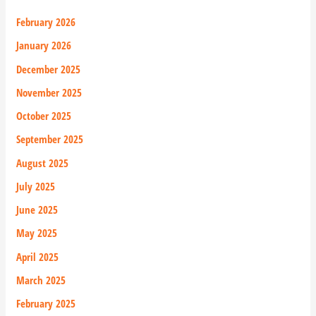
February 2026
January 2026
December 2025
November 2025
October 2025
September 2025
August 2025
July 2025
June 2025
May 2025
April 2025
March 2025
February 2025