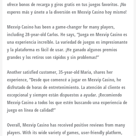
ofrece bonos de recarga y giros gratis en tus juegos favoritos. ¡No
esperes más y únete a la diversión en Mexvip Casino hoy mismo!
Mexvip Casino has been a game-changer for many players,
including 28-year-old Carlos. He says, “Juega en Mexvip Casino es
una experiencia increíble. La variedad de juegos es impresionante
y la plataforma es fácil de usar. ¡He ganado algunos premios
grandes y los retiros son rápidos y sin problemas!”
Another satisfied customer, 35-year-old Maria, shares her
experience, “Desde que comencé a jugar en Mexvip Casino, he
disfrutado de horas de entretenimiento. La atención al cliente es
excepcional y siempre están dispuestos a ayudar. ¡Recomiendo
Mexvip Casino a todos los que estén buscando una experiencia de
juego en línea de calidad!”
Overall, Mexvip Casino has received positive reviews from many
players. With its wide variety of games, user-friendly platform,