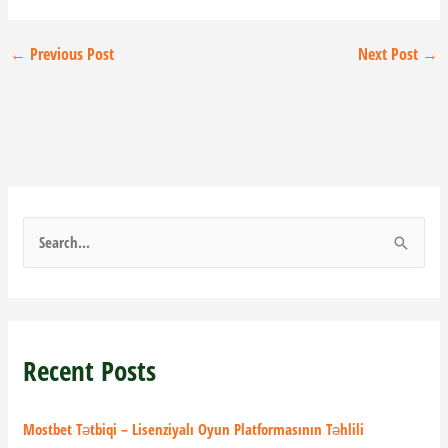
←
Previous Post
Next Post
→
S
e
a
r
Recent Posts
c
h
f
Mostbet Tətbiqi – Lisenziyalı Oyun Platformasının Təhlili