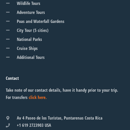
Wildlife Tours
Adventure Tours
Poas and Waterfall Gardens
City Tour (5 cities)
National Parks
Cruise Ships
Additional Tours
Contact
Take note of our contact details, have it handy prior to your trip.
For transfers
click here.
Av 4 Paseo de los Turistas, Puntarenas Costa Rica
+1 619 2723903 USA