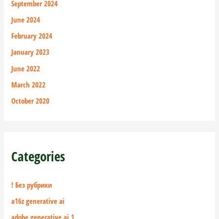
September 2024
June 2024
February 2024
January 2023
June 2022
March 2022
October 2020
Categories
! Без рубрики
a16z generative ai
adobe generative ai 1