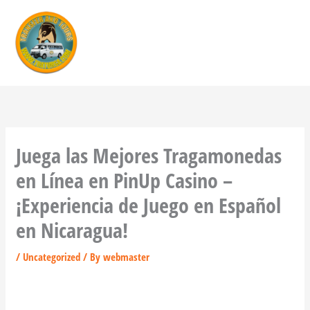
Skip
to
content
Juega las Mejores Tragamonedas
en Línea en PinUp Casino –
¡Experiencia de Juego en Español
en Nicaragua!
/
Uncategorized
/ By
webmaster