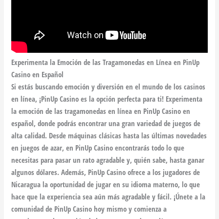
Experimenta la Emoción de las Tragamonedas en Línea en PinUp
Casino en Español
Si estás buscando emoción y diversión en el mundo de los casinos
en línea, ¡PinUp Casino es la opción perfecta para ti! Experimenta
la emoción de las tragamonedas en línea en PinUp Casino en
español, donde podrás encontrar una gran variedad de juegos de
alta calidad. Desde máquinas clásicas hasta las últimas novedades
en juegos de azar, en PinUp Casino encontrarás todo lo que
necesitas para pasar un rato agradable y, quién sabe, hasta ganar
algunos dólares. Además, PinUp Casino ofrece a los jugadores de
Nicaragua la oportunidad de jugar en su idioma materno, lo que
hace que la experiencia sea aún más agradable y fácil. ¡Únete a la
comunidad de PinUp Casino hoy mismo y comienza a