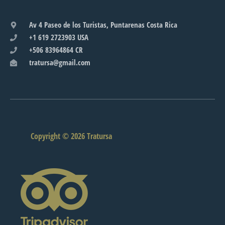
Av 4 Paseo de los Turistas, Puntarenas Costa Rica
+1 619 2723903 USA
+506 83964864 CR
tratursa@gmail.com
Copyright © 2026 Tratursa