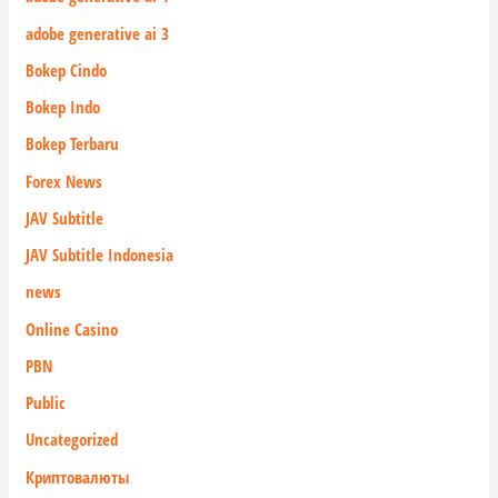
adobe generative ai 3
Bokep Cindo
Bokep Indo
Bokep Terbaru
Forex News
JAV Subtitle
JAV Subtitle Indonesia
news
Online Casino
PBN
Public
Uncategorized
Криптовалюты