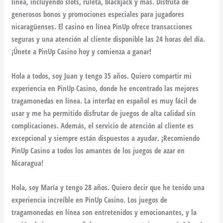
línea, incluyendo slots, ruleta, blackjack y más. Disfruta de
generosos bonos y promociones especiales para jugadores
nicaragüenses. El casino en línea PinUp ofrece transacciones
seguras y una atención al cliente disponible las 24 horas del día.
¡Únete a PinUp Casino hoy y comienza a ganar!
Hola a todos, soy Juan y tengo 35 años. Quiero compartir mi
experiencia en PinUp Casino, donde he encontrado las mejores
tragamonedas en línea. La interfaz en español es muy fácil de
usar y me ha permitido disfrutar de juegos de alta calidad sin
complicaciones. Además, el servicio de atención al cliente es
excepcional y siempre están dispuestos a ayudar. ¡Recomiendo
PinUp Casino a todos los amantes de los juegos de azar en
Nicaragua!
Hola, soy María y tengo 28 años. Quiero decir que he tenido una
experiencia increíble en PinUp Casino. Los juegos de
tragamonedas en línea son entretenidos y emocionantes, y la