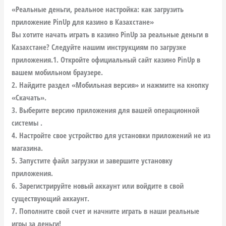
«Реальные деньги, реальное настройка: как загрузить
приложение PinUp для казино в Казахстане»
Вы хотите начать играть в казино PinUp за реальные деньги в
Казахстане? Следуйте нашим инструкциям по загрузке
приложения.1. Откройте официальный сайт казино PinUp в
вашем мобильном браузере.
2. Найдите раздел «Мобильная версия» и нажмите на кнопку
«Скачать».
3. Выберите версию приложения для вашей операционной
системы .
4. Настройте свое устройство для установки приложений не из
магазина.
5. Запустите файл загрузки и завершите установку
приложения.
6. Зарегистрируйте новый аккаунт или войдите в свой
существующий аккаунт.
7. Пополните свой счет и начните играть в наши реальные
игры за деньги!