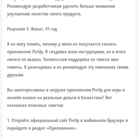
Рекомендую разработчикам уделить больше внимания
улучшению качества своего продукта.
Рецензия 3:
Жанат, 41 год
Я не могу понять, почему у меня не получается скачать
приложение PinUp. Я следовал всем инструкциям, но в итоге
ничего не вышло. Техническая поддержка не смогла мне
помочь. Я разочарован и не рекомендую эту компанию своим
друзьям.
Вы заинтересованы в загрузке приложения PinUp для игры в
онлайн-казино на реальные деньги в Казахстане? Вот
несколько полезных советов:
1. Откройте официальный сайт PinUp в мобильном браузере и
перейдите в раздел «Приложение».