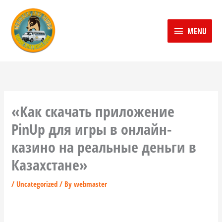
Skip
MENU
to
content
MENU
«Как скачать приложение
PinUp для игры в онлайн-
казино на реальные деньги в
Казахстане»
/
Uncategorized
/ By
webmaster