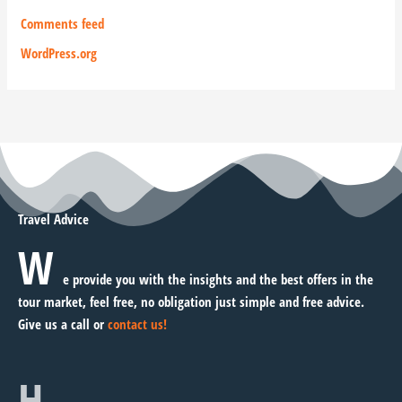
Comments feed
WordPress.org
Travel Advice
W
e provide you with the insights and the best offers in the
tour market, feel free, no obligation just simple and free advice.
Give us a call or
contact us!
H