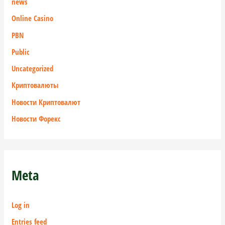
news
Online Casino
PBN
Public
Uncategorized
Криптовалюты
Новости Криптовалют
Новости Форекс
Meta
Log in
Entries feed