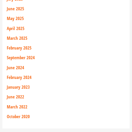
June 2025
May 2025
April 2025
March 2025
February 2025
September 2024
June 2024
February 2024
January 2023
June 2022
March 2022
October 2020